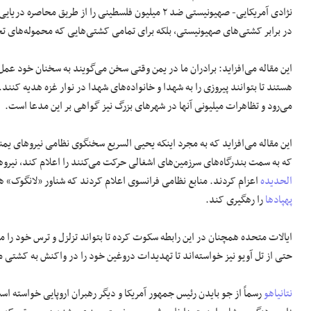
نژادی آمریکایی- صهیونیستی ضد ۲ میلیون فلسطینی را از طریق محاصره دریایی و نظامی و تجاری اشغالگران به نمایش گذاشته و دریای سرخ و
در برابر کشتی‌های صهیونیستی، بلکه برای تمامی کشتی‌هایی که محموله‌های تجا
این مقاله می‌افزاید: برادران ما در یمن وقتی سخن می‌گویند به سخنان خود عمل می
هستند تا بتوانند پیروزی را به شهدا و خانواده‌های شهدا در نوار غزه هدیه ک
می‌رود و تظاهرات میلیونی آنها در شهرهای بزرگ نیز گواهی بر این مدعا است.
این مقاله می‌افزاید که به مجرد اینکه یحیی السریع سخنگوی نظامی نیروهای ی
که به سمت بندرگاه‌های سرزمین‌های اشغالی حرکت می‌کنند را اعلام کند، نیروهای یمنی ۳ پهپاد خود را برای حمله به یک شناور نظامی فرانسو
الحدیده
اعزام کردند. منابع نظامی فرانسوی اعلام کردند که شناور «لانگوک» 
پهپادها
را رهگیری کند.
ایالات متحده همچنان در این رابطه سکوت کرده تا بتواند تزلزل و ترس خود را مخ
حتی از تل آویو نیز خواسته‌اند تا تهدیدات دروغین خود را در واکنش به کشتی م
نتانیاهو
رسماً از جو بایدن رئیس جمهور آمریکا و دیگر رهبران اروپایی خواسته است