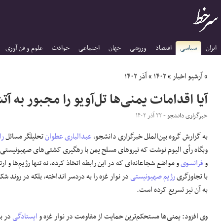
ایران
سیاسی
اقتصاد
ورزشی
جهان
اجتماعی
حوادث
علوم و فن آوری
»
آرشیو اخبار
»
۱۴۰۲
»
آذر ۱۴۰۲
آیا اقدامات یمنی‌ها تل‌آویو را مجبور به آ
خبرگزاری دانشجو
- ۲۲ آذر ۱۴۰۲
به گزارش گروه بین‌الملل خبرگزاری دانشجو،
عبدالباری عطوان
تحلیلگر مسائل
را
وبگاه رأی الیوم نوشت که نیروهای مسلح یمن با رهگیری کشتی‌های صهیونیستی و
و
فرانسوی
و مواضع شجاعانه‌ای که در این رابطه اتخاذ کرده، نه تنها رژیم‌ها و 
با تجاوزگری
رژیم صهیونیستی
در نوار غزه را به دردسر انداخته، بلکه در روند شک
به آن نیز تسریع کرده است.
وی افزود: یمنی‌ها مستحکم‌ترین حمایت از مقاومت در نوار غزه و
ایستادگی
در بر