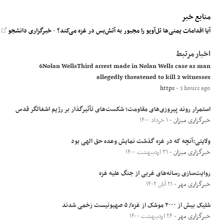
منابع خبر
آیا اقدامات یمنی‌ها تل‌آویو را مجبور به آتش‌بس در غزه می‌کند؟
-
خبرگزاری دانشجو
- ۲۲
اخبار مرتبط
6Nolan WellsThird arrest made in Nolan Wells case as man
allegedly threatened to kill 2 witnesses
https
- 1 hours ago
استمرار روند پیروزی‌های مقاومت؛ شکست‌های تأثیرگذار بر رژیم اشغالگر قدس
خبرگزاری میزان
- ۱ خرداد ۱۴۰۰
ولایتی:آنچه که در غزه گذشت نمایش وعده حق الهی بود
خبرگزاری میزان
- ۳۱ اردیبهشت ۱۴۰۰
روایت‌سازی رسانه‌های غربی از جنگ علیه غزه
خبرگزاری مهر
- ۲۱ آبان ۱۴۰۲
شلیک بیش از ۲۰۰۰ موشک از غزه/ ۵ صهیونیست زخمی شدند
خبرگزاری مهر
- ۲۴ اردیبهشت ۱۴۰۰