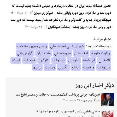
حضور همدلانه ملت ایران در انتخابات پیام‌های مثبتی داشت/ بعید نیست که
دوره بعدی مذاکرات وین دوره پایانی باشد
-
خبرگزاری میزان
- ۳۱ خرداد ۱۴۰۰
هیچگاه برجام جدیدی گفت‌وگو و مذاکره نخواهد شد/ بعید نیست که دور بعد
دور پایانی مذاکرات وین باشد
-
باشگاه خبرنگاران
- ۳۱ خرداد ۱۴۰۰
اخبار مرتبط
موضوعات مرتبط:
شورای عالی امنیت ملی
رئیس جمهور منتخب
وزارت خارجه
افغانستان
صهیونیستی
ملت ایران
گزارش فنی
الافغانی
این هفته
اطمینان
دیپلمات
کارگروه
قطعنامه
استثنا
سرنوشت
واقعیت
ایکائو
انگلیس
رضایت
برسیم
دیگر اخبار این روز
آیین‌نامه اجرایی پرداخت کمک‌معیشت به جانبازان معسر ابلاغ شد
خبرگزاری مهر
- ۳۱ خرداد ۱۴۰۰
حاجی بابایی رئیس کمیسیون برنامه و بودجه ماند