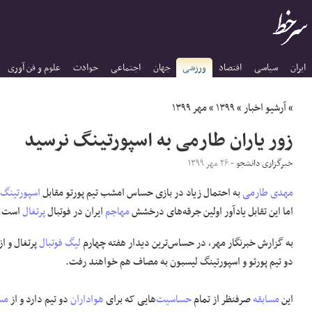
ایران
سیاسی
اقتصاد
ورزشی
جهان
اجتماعی
حوادث
علوم و فن آوری
»
آرشیو اخبار
»
۱۳۹۹
»
مهر ۱۳۹۹
زور یاران طارمی به اسپورتینگ نرسید
خبرگزاری دانشجو
- ۲۶ مهر ۱۳۹۹
مهدی طارمی
به احتمال زیاد در بازی حساس امشب تیم پورتو مقابل
اسپورتینگ 
اما این تقابل یادآور اولین جرقه‌های درخشش
مهاجم
ایران در فوتبال
پرتغال
است.
به گزارش خبرنگار مهر، در حساس‌ترین دیدار هفته چهارم
لیگ فوتبال
پرتغال و از 
دو تیم پورتو و اسپورتینگ لیسبون به مصاف هم خواهند رفت.
این
مسابقه
صرفنظر از تمام
حساسیت
‌هایی که برای
هواداران
دو تیم دارد و از
مس