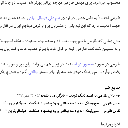
محسوب می‌شود، برای مهدی طارمی مهاجم ایرانی پورتو هم اهمیت دو چندانی 
طارمی احتمالاً به دلیل حضور در اردوی
تیم ملی فوتبال ایران
و اضافه شدن دیرهنگا
جهت اهمیت دارد که این تیم یکی از مشتریان پر و پا قرص مهاجم ایران در نقل و ا
حتی زمانی که طارمی با تیم پورتو به توافق رسیده بود، مسئولان باشگاه اسپورتی
و به لیسبون بکشانند. طارمی البته بر قول خود با پورتو متعهد ماند و قید پول بیش
طارمی در صورت
حضور کوتاه
مدت در زمین هم می‌تواند برای پورتو موثر باشد
رفت ریوآوه با اسپورتینگ موفق شد سه بار برای تیمش
پنالتی
بگیرد و نقش پررنگی در برد ۳ بر ۲ ریوآوه مقابل 
منابع خبر
زور یاران طارمی به اسپورتینگ نرسید
-
خبرگزاری دانشجو
- ۲۶ مهر ۱۳۹۹
تقابل طارمی - اسپورتینگ؛ به یاد سه پنالتی و رد پیشنهاد هنگفت
-
خبرگزاری مهر
- ۲۶ مهر ۱۳۹۹
تقابل طارمی - اسپورتینگ؛ به یاد سه پنالتی و رد پیشنهاد هنگفت
-
فوتبالی‌ترین
- ۲۶ مهر ۱۳۹۹
اخبار مرتبط