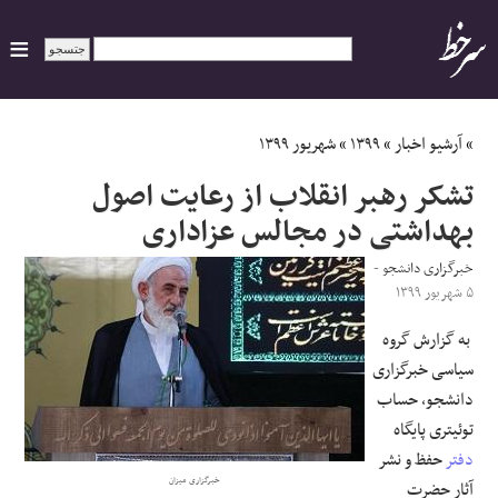
ایران
»
آرشیو اخبار
»
۱۳۹۹
»
شهریور ۱۳۹۹
تشکر رهبر انقلاب از رعایت اصول
سیاسی
بهداشتی در مجالس عزاداری
اقتصاد
خبرگزاری دانشجو
-
۵ شهریور ۱۳۹۹
ورزشی
به گزارش گروه
سیاسی خبرگزاری
جهان
دانشجو، حساب
توئیتری پایگاه
اجتماعی
دفتر
حفظ و نشر
خبرگزاری میزان
حوادث
آثار حضرت