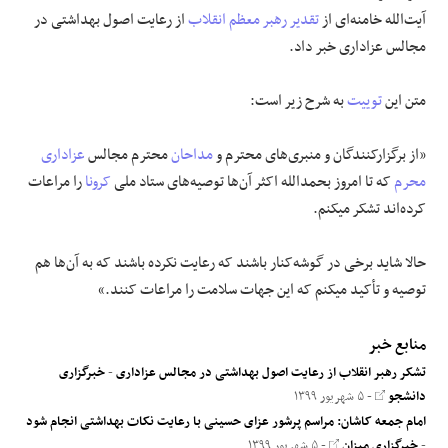
آیت‌الله خامنه‌ای از
تقدیر
رهبر معظم انقلاب
از رعایت اصول بهداشتی در
علوم و فن آوری
مجالس عزاداری خبر داد.
فرهنگی و هنری
متن این
توییت
به شرح زیر است:
مقالات
«از برگزار‌کنندگان و منبری‌های محترم و
مداحان
محترم مجالس
عزاداری
محرم
که تا امروز بحمدالله اکثر آن‌ها توصیه‌های ستاد ملی
کرونا
را مراعات
کرده‌اند تشکر میکنم.
حالا شاید برخی در گوشه‌کنار باشند که رعایت نکرده باشند که به آن‌ها هم
توصیه و تأکید میکنم که این جهات سلامت را مراعات کنند.»
منابع خبر
تشکر رهبر انقلاب از رعایت اصول بهداشتی در مجالس عزاداری
-
خبرگزاری
دانشجو
- ۵ شهریور ۱۳۹۹
امام جمعه کاشان: مراسم پرشور عزای حسینی با رعایت نکات بهداشتی انجام شود
-
خبرگزاری میزان
- ۵ شهریور ۱۳۹۹