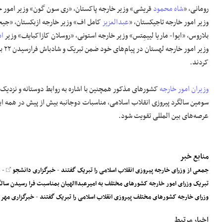
رومانی، «
شاه محمود
قریشی» وزیر خارجه پاکستان، «ری سون گون» وزیر امور خ
وزیر امور خارجه تاجیکستان، «
عبدالعزیز
کامل اف» وزیر خارجه ازبکستان، «جیح
بلاروس، «ایوا- ماریا لییمِتس» وزیر خارجه استونی، «روسلان کازاکبایف» وزیر
ام
وزیر امور خارجه لهستان در پیام‌های خود ضمن تبریک و شادباش فرارسیدن ۲۲ بهمن و روز ملی کشورمان، برای ملت و
کردند.
وزیران امور خارجه
کشور‌های مذکور همچنین با اشاره به روابط دوستانه و نزدیک 
سومین سالگرد پیروزی انقلاب اسلامی، مناسبات دوجانبه بیش از پیش در همه ابع
عرصه‌های بین المللی تقویت شود.
منابع خبر
جمعی از وزرای خارجه پیروزی انقلاب اسلامی را تبریک گفتند
-
خبرگزاری دانشجو
- ۲۱ بهمن ۱۴۰۰
تبریک وزرای امور خارجه کشورهای مختلف به امیرعبداالهیان بمناسبت فرا رسیدن سالگ
وزرای خارجه کشورهای مختلف پیروزی انقلاب اسلامی را تبریک گفتند
-
خبرگزاری مهر
اخبار مرتبط