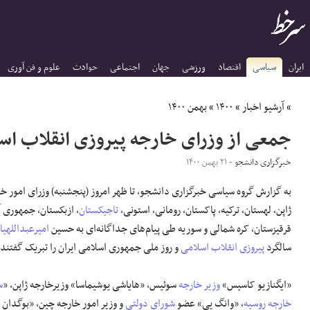
ایران
سیاسی
اقتصاد
ورزشی
جهان
اجتماعی
حوادث
علوم و فن آوری
»
آرشیو اخبار
»
۱۴۰۰
»
بهمن ۱۴۰۰
جمعی از وزرای خارجه پیروزی انقلاب اسل
خبرگزاری دانشجو
- ۲۱ بهمن ۱۴۰۰
به گزارش گروه سیاسی خبرگزاری دانشجو، تا ظهر امروز (پنجشنبه) وزرای امور خ
ژاپن، لهستان، ترکیه، پاکستان، رومانی، استونی،
تاجیکستان
، ازبکستان، جمهوری آ
قرقیزستان، کره شمالی و سوریه طی پیام‌های جداگانه‌ای به حسین
امیرعبداللهیا
سالگرد
پیروزی انقلاب اسلامی
و روز ملی جمهوری اسلامی ایران را تبریک گفتند.
«ایگنازیو کاسیس»
وزیر خارجه
سوئیس، «هایاشی یوشیماسا» وزیرخارجه ژاپن، «
س
خارجه روسیه
، «وانگ یی» عضو
شورای دولتی
و وزیر امور خارجه چین، «بوگدان آ