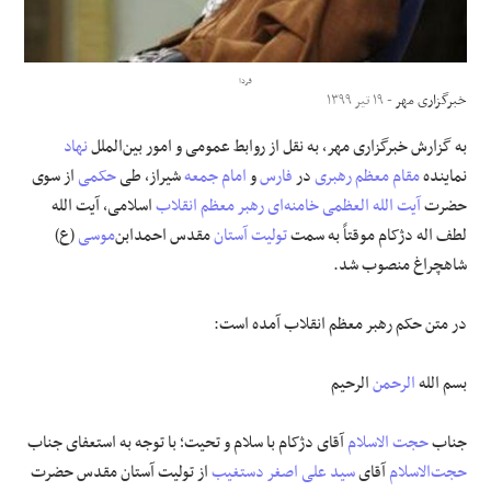
علوم و فن آوری
فردا
خبرگزاری مهر
- ۱۹ تیر ۱۳۹۹
فرهنگی و هنری
به گزارش خبرگزاری مهر، به نقل از روابط عمومی و امور بین‌الملل
نهاد
مقالات
نماینده
مقام معظم رهبری
در
فارس
و
امام جمعه
شیراز، طی
حکمی
از سوی
حضرت
آیت الله العظمی
خامنه‌ای
رهبر معظم انقلاب
اسلامی، آیت الله
لطف اله دژکام موقتاً به سمت
تولیت
آستان
مقدس احمدابن‌
موسی
(ع)
شاهچراغ منصوب شد.
در متن حکم رهبر معظم انقلاب آمده است:
بسم الله
الرحمن
الرحیم
جناب
حجت الاسلام
آقای دژکام با سلام و تحیت؛ با توجه به استعفای جناب
حجت‌الاسلام
آقای
سید علی اصغر دستغیب
از تولیت آستان مقدس حضرت