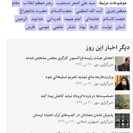
موضوعات مرتبط:
سید علی اصغر دستغیب
رهبر معظم انقلاب
مقام
معظم رهبری
آیت الله العظمی
حجت‌الاسلام
حضرت شاهچراغ
حجت الاسلام
خامنه‌ای
امام جمعه
قدردانی
خداوند
الرحمن
آستان
تولیت
کارها
نهاد
تشکر
حکمی
موسی
فارس
دیگر اخبار این روز
اعضای هیئت رئیسه فراکسیون کارگری مجلس مشخص شدند
خبرگزاری مهر
- ۱۹ تیر ۱۳۹۹
وزارت‌خارجه مانع تمدید تحریم تسلیحاتی شود
خبرگزاری مهر
- ۱۹ تیر ۱۳۹۹
حساسیت‌ها درباره «کرونا» نباید کاهش پیدا کند
خبرگزاری مهر
- ۱۹ تیر ۱۳۹۹
پذیرش نشدن معتادان در کمپ‌های ترک اعتیاد لرستان
خبرگزاری جمهوری اسلامی
- ۱۹ تیر ۱۳۹۹