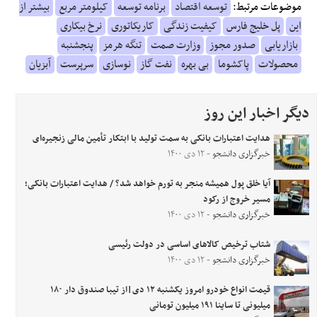
موضوعات مرتبط:
توسعه اقتصاد
برنامه توسعه
کیلومتر مربع
بیشتر از
این
پل خلیج فارس
کیفیت زندگی
کاریکاتوری
نرخ بیکاری
بازاریابی
صدور مجوز
وزارت صمت
تنگه هرمز
پنجشنبه
محصولات
پاکشوما
بی بهره
نفت گاز
نوسازی
سرپرست
آبزیان
دیگر اخبار این روز
هدایت اعتبارات بانکی به‌ سمت تولید با ابتکار تأمین مالی زنجیره‌ای
خبرگزاری دانشجو
- ۱۲ دی ۱۴۰۰
آیا خلق پول همیشه منجر به تورم خواهد شد؟ / هدایت اعتبارات بانکی؛
مسیر خروج از رکود
خبرگزاری دانشجو
- ۱۲ دی ۱۴۰۰
شتاب ترخیص کالاهای اساسی در دولت رئیسی
خبرگزاری دانشجو
- ۱۲ دی ۱۴۰۰
قیمت انواع خودرو امروز یکشنبه ۱۲ دی|از تیبا صندوق دار ۱۸۰
میلیونی تا ساینا ۱۹۱ میلیون تومانی