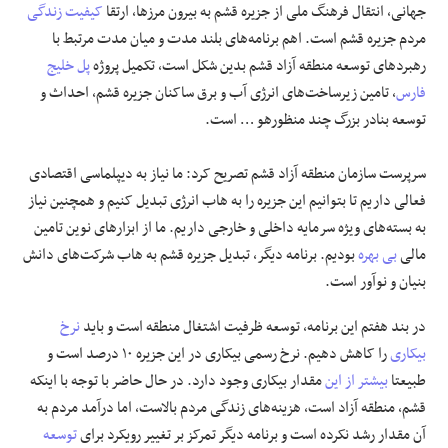
جهانی، انتقال فرهنگ ملی از جزیره قشم به بیرون مرزها، ارتقا
کیفیت زندگی
مردم جزیره قشم است. اهم برنامه‌های بلند مدت و میان مدت مرتبط با
رهبرد‌های توسعه منطقه آزاد قشم بدین شکل است، تکمیل پروژه
پل خلیج
فارس
، تامین زیرساخت‌های انرژی آب و برق ساکنان جزیره قشم، احداث و
توسعه بنادر بزرگ چند منظورهو … است.
سرپرست سازمان منطقه آزاد قشم تصریح کرد: ما نیاز به دیپلماسی اقتصادی
فعالی داریم تا بتوانیم این جزیره را به هاب انرژی تبدیل کنیم و همچنین نیاز
به بسته‌های ویژه سرمایه داخلی و خارجی داریم. ما از ابزار‌های نوین تامین
مالی
بی بهره
بودیم. برنامه دیگر، تبدیل جزیره قشم به هاب شرکت‌های دانش
بنیان و نوآور است.
در بند هفتم این برنامه، توسعه ظرفیت اشتغال منطقه است و باید
نرخ
بیکاری
را کاهش دهیم. نرخ رسمی بیکاری در این جزیره ۱۰ درصد است و
طبیعتا
بیشتر از این
مقدار بیکاری وجود دارد. در حال حاضر با توجه با اینکه
قشم، منطقه آزاد است، هزینه‌های زندگی مردم بالاست، اما درآمد مردم به
آن مقدار رشد نکرده است و برنامه دیگر تمرکز بر تغییر رویکرد برای
توسعه