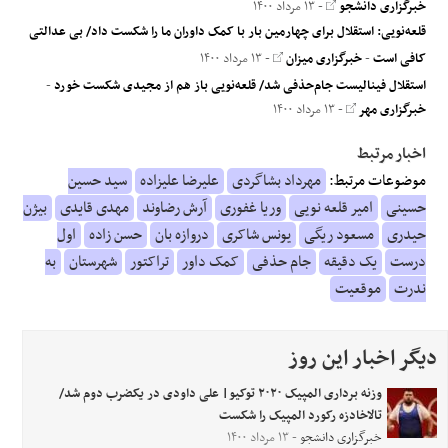
خبرگزاری دانشجو
- ۱۳ مرداد ۱۴۰۰
قلعه‌نویی: استقلال برای چهارمین بار با کمک داوران ما را شکست داد/ بی عدالتی
کافی است
-
خبرگزاری میزان
- ۱۳ مرداد ۱۴۰۰
استقلال فینالیست جام‌حذفی شد/ قلعه‌نویی باز هم از مجیدی شکست خورد
-
خبرگزاری مهر
- ۱۳ مرداد ۱۴۰۰
اخبار مرتبط
موضوعات مرتبط:
مهرداد بشاگردی
علیرضا علیزاده
سید حسین
حسینی
امیر قلعه نویی
وریا غفوری
آرش رضاوند
مهدی قایدی
بیژن
حیدری
مسعود ریگی
یونس شاکری
دروازه بان
حسن زاده
اول
درست
یک دقیقه
جام حذفی
کمک داور
تراکتور
شهرستان
به
ندرت
موقعیت
دیگر اخبار این روز
وزنه برداری المپیک ۲۰۲۰ توکیو| علی داودی در یکضرب دوم شد/
تالاخادزه رکورد المپیک را شکست
خبرگزاری دانشجو
- ۱۳ مرداد ۱۴۰۰