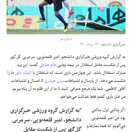
علوم و فن آوری
فرهنگی و هنری
خبرگزاری مهر
مقالات
خبرگزاری دانشجو
- ۱۳ مرداد ۱۴۰۰
به گزارش گروه ورزشی خبرگزاری دانشجو، امیر قلعه‌نویی، سرمربی گل‌گهر
پس از شکست مقابل استقلال در نیمه نهایی
جام حذفی
گفت: این برد
مبارک استقلال باشد. این چهارمین بازی است که استقلال با
کمک داور
ما را
شکست می‌دهد. از پارسال و اشتباهات
بیژن حیدری
تا امسال و اشتباهات
آقای کاظمی. شما یک مرجع معرفی کنید تا ما از این ظلم به آن پناه ببریم.
من قبل بازی گفتم فقط عدالت می‌خواهم.
اگر پنالتی اول، پنالتی
"به گزارش گروه ورزشی خبرگزاری
بود منِ امیر قلعه‌نویی
دانشجو، امیر قلعه‌نویی، سرمربی
می‌گویم که همه نمازها و
گل‌گهر پس از شکست مقابل