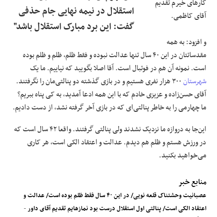
کارهای خیرم تقدیم
استقلال در نیمه نهایی جام حذفی
آقای کاظمی.
گفت: این برد مبارک استقلال باشد"
و افزود: به همه
مقدساتتان در این ۴۰ سال تنها عدالت نبوده و فقط ظلم، ظلم و ظلم بوده
است. نمونه‌ آن هم در فوتبال است. آقا اصلا بگویید که نیاییم. ما یک
شهرستان
۳۰۰ هزار نفری هستیم و در بازی گذشته دو پنالتی‌مان را نگرفتند.
آقای حسن‌زاده و عزیزی خادم که با این همه ادعا آمدید، به کی پناه ببریم؟
ما چهارمی را به خاطر پنالتی‌ای که در بازی آخر گرفته نشد، از دست دادیم.
این‌جا به دروازه ما نزدیک نشدند ولی پنالتی گرفتند. واقعا ۴۲ سال است که
در ورزش هستم و ظلم هم دیدم. عدالت و اعتقاد الکی است، هر کاری
می‌خواهید بکنید.
منابع خبر
عصبانیت وحشتناک قلعه نویی/ در این ۴۰ سال فقط ظلم بوده است/ عدالت و
اعتقاد الکی است/ پنالتی اول استقلال درست بود نمازهایم تقدیم آقای داور
-