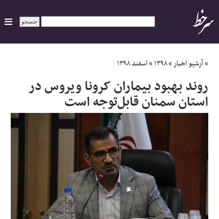
ایران
»
آرشیو اخبار
»
۱۳۹۸
»
اسفند ۱۳۹۸
روند بهبود بیماران کرونا ویروس در
سیاسی
استان سمنان قابل‌توجه است
اقتصاد
ورزشی
جهان
اجتماعی
حوادث