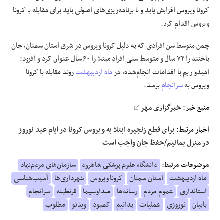
کرونا
ویروس افزایش یابد و با برنامه‌ریزی‌های اصولی باید برای مقابله با
کرونا
ویروس اقدام کرد.
چمن متوسط سن افرادی که به دلیل
کرونا
ویروس در شرق استان سمنان، جان
باختند را ۷۲ سال و متوسط سنی افراد مبتلا را ۶۰ سال عنوان کرد و افزود:
امیدواریم با اقدامات انجام‌شده، در
ماه اردیبهشت
روند مقابله با
کرونا
ویروس به
سرانجام
برسد.
منبع خبر:
خبرگزاری مهر
اخبار مرتبط:
برای قطع زنجیره ابتلا به ویروس کرونا در ایام عید نوروز
در منزل بمانیم/حفظ جان واجب است
موضوعات مرتبط:
دانشگاه علوم پزشکی شاهرود
سازمان‌های مردم‌نهاد
ماه اردیبهشت
استان سمنان
کرونا ویروس
شهرداری‌ها
آسیب‌شناسی
استانداری
عموم مردم
رسانه‌ها
صداوسیما
قرنطینه
سرانجام
بابیان
نوروزی
عملیات
بدانیم
کمبود
ویدئو
مطلوب