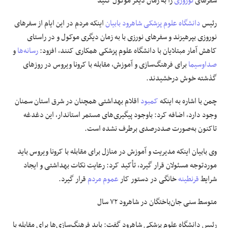
سفرهای
نوروزی
را به زمان دیگر موکول کنید
رئیس
دانشگاه علوم پزشکی شاهرود
بابیان
اینکه مردم در این ایام از سفرهای
نوروزی بپرهیزند و سفرهای نورزی با به زمان دیگری موکول و در راستای
کاهش آمار مبتلایان با دانشگاه علوم پزشکی همکاری کنند، افزود:
رسانه‌ها
و
صداوسیما
برای فرهنگ‌سازی و آموزش، مقابله با
کرونا
ویروس در روزهای
گذشته خوش درخشیدند.
چمن با اشاره به اینکه
کمبود
اقلام بهداشتی همچنان در شرق استان سمنان
وجود دارد، اضافه کرد: باوجود پیگیری‌های مستمر استاندار، این دغدغه
تاکنون به‌صورت صددرصدی برطرف نشده است.
وی بابیان اینکه مدیریت و آموزش در منازل برای مقابله با
کرونا
ویروس باید
موردتوجه مسئولان قرار گیرد، تأکید کرد: رعایت نکات بهداشتی و ایجاد
شرایط
قرنطینه
خانگی در دستور کار
عموم مردم
قرار گیرد.
متوسط سنی جان‌باختگان در شاهرود ۷۲ سال
رئیس دانشگاه علوم پزشکی شاهرود گفت: باید فرهنگ‌سازی‌ها برای مقابله با