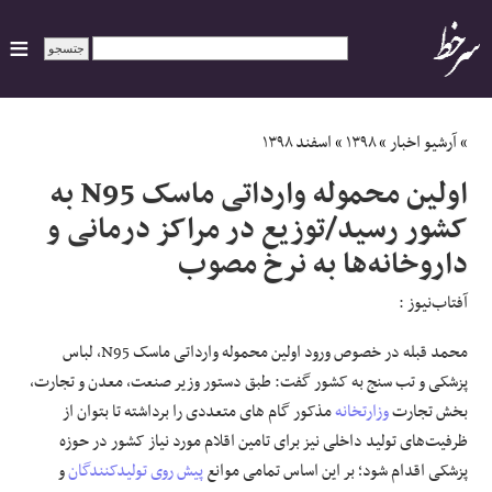
ایران
»
آرشیو اخبار
»
۱۳۹۸
»
اسفند ۱۳۹۸
اولین محموله وارداتی ماسک N95 به
سیاسی
کشور رسید/توزیع در مراکز درمانی و
داروخانه‌ها به نرخ مصوب
اقتصاد
آفتاب‌‌نیوز :
ورزشی
محمد قبله در خصوص ورود اولین محموله وارداتی ماسک N95، لباس
جهان
پزشکی و تب سنج به کشور گفت: طبق دستور وزیر صنعت، معدن و تجارت،
بخش تجارت
وزارتخانه
مذکور گام های متعددی را برداشته تا بتوان از
اجتماعی
ظرفیت‌های تولید داخلی نیز برای تامین اقلام مورد نیاز کشور در حوزه
پزشکی اقدام شود؛ بر این اساس تمامی موانع
پیش روی
تولیدکنندگان
و
حوادث