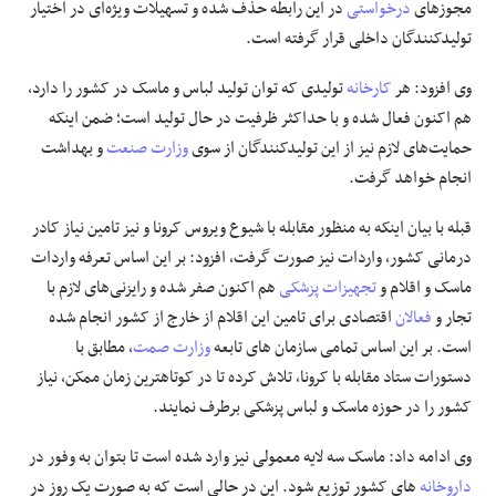
مجوزهای
درخواستی
در این رابطه حذف شده و تسهیلات ویژه‌ای در اختیار
تولیدکنندگان داخلی قرار گرفته است.
علوم و فن آوری
وی افزود: هر
کارخانه
تولیدی که توان تولید لباس و ماسک در کشور را دارد،
فرهنگی و هنری
هم اکنون فعال شده و با حداکثر ظرفیت در حال تولید است؛ ضمن اینکه
حمایت‌های لازم نیز از این تولیدکنندگان از سوی
وزارت صنعت
و بهداشت
مقالات
انجام خواهد گرفت.
قبله با بیان اینکه به منظور مقابله با شیوع ویروس کرونا و نیز تامین نیاز کادر
درمانی کشور، واردات نیز صورت گرفت، افزود: بر این اساس تعرفه واردات
ماسک و اقلام و
تجهیزات پزشکی
هم اکنون صفر شده و رایزنی‌های لازم با
تجار و
فعالان
اقتصادی برای تامین این اقلام از خارج از کشور انجام شده
است. بر این اساس تمامی سازمان های تابعه
وزارت صمت
، مطابق با
دستورات ستاد مقابله با کرونا، تلاش کرده تا در کوتاهترین زمان ممکن، نیاز
کشور را در حوزه ماسک و لباس پزشکی برطرف نمایند.
وی ادامه داد: ماسک سه لایه معمولی نیز وارد شده است تا بتوان به وفور در
داروخانه
های کشور توزیع شود. این در حالی است که به صورت یک روز در