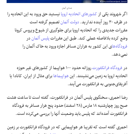
صدای آلمان
علوم و فن آوری
اگر شهروند یکی از
کشورهای اتحادیه اروپا
نیستید حق ورود به این اتحادیه را
در ظرف ۳۰ روز آینده ندارید.
دولت آلمان
تصمیم گرفته است
فرهنگی و هنری
مقررات جدیدی را که اتحادیه اروپا برای جلوگیری از شیوع ویروس کرونا
وضع کرده بلافاصله عملی کند. طبق این مقررات
پلیس آلمان
در
مقالات
فرودگاه‌ها
ی این کشور به هزاران مسافر اجازه ورود به خاک آلمان را
نمی‌دهد.
در
فرودگاه فرانکفورت
روزانه حدود ۱۰۰ هواپیما از کشورهای غیر حوزه
اتحادیه اروپا به زمین می‌نشینند. این
هواپیماها
برای مثال از ایران، کانادا یا
آفریقای‌جنوبی به فرانکفورت می‌‌‌‌‌‌‌آیند.
رضا احمری، سخنگوی پلیس آلمان در فرانکفورت، گفته است تا ساعت هشت
صبح روز چهارشنبه ۱۸ مارس (۲۸ اسفند) حدود پنج هزار مسافر به فرودگاه
فرانکفورت آمده‌اند که پلیس باید وضعیت آنها را بررسی می‌کرده است.
احمری گفته است که تقریبا هر هواپیمایی که در فرودگاه فرانکفورت بر زمین