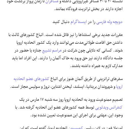
نشسته ۲۰ تا ۳۰ مسافر غیراروپایی داشته و
مسافران
تا زمان پرواز برگشت خود
اجازه دارند در بخش ترانزیت فرودگاه بمانند.
دویچه وله فارسی
را در
اینستاگرام
دنبال کنید
مقررات جدید برخی استثناها را نیز قائل شده است. اتباع کشورهای ثالث با
داشتن حق اقامت طولانی‌مدت می‌توانند وارد یک کشور اتحادیه اروپا
شوند. کسانی که دلایلی چون شرکت در
مراسم تشییع
جنازه یا حضور در
جلسه دادگاه دارند نیز حق ورود به خاک آلمان را دارند. این افراد اما باید
مدارک لازم به همراه داشته باشند.
سفرهای ترانزیتی از طریق آلمان هنوز برای اتباع
کشورهای عضو اتحادیه
اروپا
و شهروندان بریتانیا، ایسلند، لیختن اشتاین، نروژ و سوئیس مجاز است.
تصمیم ممنوعیت ورود به اتحادیه اروپا روز سه شنبه ۱۷ مارس در یک
کنفرانس ویدئویی
توسط همه کشورهای عضو این اتحادیه گرفته شد. با
وجود این، مهلتی برای اجرای این ممنوعیت تعیین نشده بود.
اورزولا فون در لاین، رئیس
کمیسیون
اتحادیه اروپا، گفته است که این