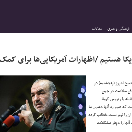
فرهنگی و هنری
مقالات
یکا هستیم /اظهارات آمریکایی‌ها برای کمک
بح امروز (پنجشنبه) در
فع سلامت در جمع
بله با ویروس کرونا،
ست که همواره آنها دشمن ما
ان را تروریست خطاب کرده
 آنها را دچار مشکلات