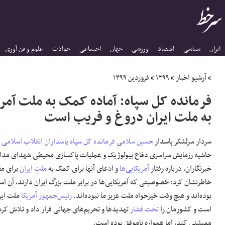
ایران
سیاسی
اقتصاد
ورزشی
جهان
اجتماعی
حوادث
علوم و فن آوری
»
آرشیو اخبار
»
۱۳۹۹
»
فروردین ۱۳۹۹
فرمانده کل سپاه: آماده کمک به ملت آمر
به ملت ایران دروغ و فریب است
سردار سرلشکر پاسدار
حسین سلامی
فرمانده کل سپاه پاسداران انقلاب اسلامی
ص
حاشیه رزمایش سراسری دفاع بیولوژیک و عملیات پاکسازی محیطی شهدای مدا
خبرنگاران، درباره رفتار
آمریکایی‌ها
و ادعای آنها برای کمک به
ملت ایران
برای مقا
خاطرنشان کرد: خصوصیتی که آمریکایی‌ها در برابر ملت بزرگ ایران دارند، آن ا
بوده‌اند و هیچ وقت خیرخواه ملت عزیز ما نبوده‌اند.
رئیس‌جمهور آمریکا
ملت ایر
است و کشورمان را
تحت فشار
تهدیدها و تحریم‌های جهانی قرار داد و تلاش کرد
معیشتی کند، اما همواره ناموفق بوده است.