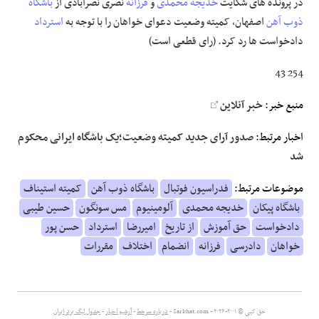
در پرونده های شکایت
خدیجه محمدی
و
فرزانه
نصری نصرآبادی از
باشگاه
ذوب آهن
اصفهان، کمیته وضعیت دعوای خواهان را با توجه به
استرداد
دادخواست ها رد کرد. (رای قطعی است)
254 43
منبع خبر:
خبر آنلاین
اخبار مرتبط:
صدور آرای جدید کمیته وضعیت؛یک باشگاه ایرانی محکوم
شد
موضوعات مرتبط:
فدراسیون فوتبال
باشگاه ذوب آهن
کمیته استیناف
باشگاه پیکان
خدیجه محمدی
آلومینیوم
مس سونگون
حسین طیبی
دادخواست
حق آموزش
از تاریخ
امیررضا
استرداد
حسن پور
خواهان
دادرسی
فرزانه
انضمام
اختلاف
مقررات
حق کپی © ۲۰۰۱-۲۰۲۶ - Sarkhat.com -
درباره سرخط
-
آرشیو اخبار
-
جدول لیگ برتر ایران