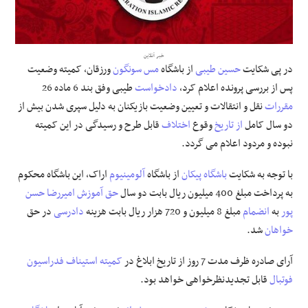
علوم و فن آوری
خبر آنلاین
فرهنگی و هنری
در پی شکایت
حسین طیبی
از باشگاه
مس سونگون
ورزقان، کمیته وضعیت
پس از بررسی پرونده اعلام کرد،
دادخواست
طیبی وفق بند 6 ماده 26
مقالات
مقررات
نقل و انتقالات و تعیین وضعیت بازیکنان به دلیل سپری شدن بیش از
دو سال کامل
از تاریخ
وقوع
اختلاف
قابل طرح و رسیدگی در این کمیته
نبوده و مردود اعلام می گردد.
با توجه به شکایت
باشگاه پیکان
از باشگاه
آلومینیوم
اراک، این باشگاه محکوم
به پرداخت مبلغ 400 میلیون ریال بابت دو سال
حق آموزش
امیررضا
حسن
پور
به
انضمام
مبلغ 8 میلیون و 720 هزار ریال بابت هزینه
دادرسی
در حق
خواهان
شد.
آرای صادره ظرف مدت 7 روز از تاریخ ابلاغ در
کمیته استیناف
فدراسیون
فوتبال
قابل تجدیدنظرخواهی خواهد بود.