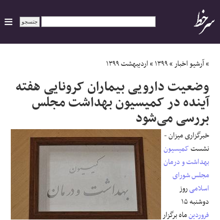
ایران
»
آرشیو اخبار
»
۱۳۹۹
»
اردیبهشت ۱۳۹۹
وضعیت دارو‌یی بیماران کرونایی هفته
سیاسی
آینده در کمیسیون بهداشت مجلس
بررسی می‌شود
اقتصاد
خبرگزاری میزان -
ورزشی
نشست
کمیسیون
بهداشت و درمان
جهان
مجلس شورای
اسلامی
روز
اجتماعی
دوشنبه ۱۵
فروردین
ماه برگزار
حوادث