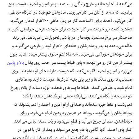
می‌کنند تا اجاره خانه و خرج زندگی را بدهند. پدر امین و احمد بناست. پنج‌
برادرند که سه تا از آنان سر کار می‌روند. مادرشان هم قبلا در کارگاه خیاطی
کار می‌کرد. احمد برای ١٢ساعت کار در روز، ماهی ٣٠٠‌هزار تومان می‌گیرد:
«مادرم گفت برو خودت سر کار، خودت برای خودت هرچی خواستی بگیر.»
صاحبکار سر برج دستمزد بچه‌ها را در پاکتی تحویل‌شان می‌دهد، می‌برند
خانه می‌دهند به پدر و مادرشان و هفته‌ای ١٠‌هزار تومان خرجی می‌گیرند و
برای خودشان خوراکی می‌خرند. «به داداشم حقوق بیشتر میده، شاید چون
بیشتر از من کار رو می‌فهمه.» پای خیاط پشت سر احمد روی پدال
بالا و پایین
می‌رود و امین و احمد فکر می‌کنند که دوست دارند جای او بنشینند. روی
صندلی، نه روی سنگ‌ها و زیر پای بقیه کارگرها. دوست دارند وسط‌کاری
تمام شود و خیاطی کنند. خیاط‌ها پسرهای هجده، نوزده ساله از بالای چرخ
دو پسربچه را نگاه می‌کنند، بی‌اینکه حسی در نگاه‌شان باشد، یا نگاه
نمی‌کنند و فقط خیره شده‌اند و صدای آرام امین و احمد را نمی‌شنوند که
رویاهایشان را می‌گویند، رویاها در همین زیرزمین تمام می‌شود، رویای
خیاط‌شدن. صدای چرخ می‌آید و قطع می‌شود و یک دسته لباس می‌افتد
کنار پای احمد. آنها گاهی با هم جمع می‌شوند و بعد از کار با توپی در
دست در بن‌بست روبه‌روی کارگاه فوتبال بازی می‌کنند، قبل از بازگشت به