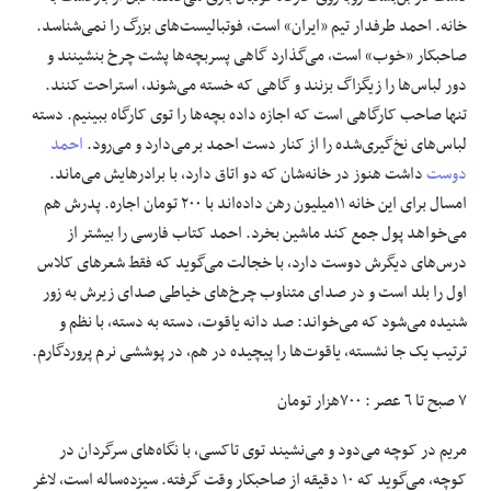
خانه. احمد طرفدار تیم «ایران» است، فوتبالیست‌های بزرگ را نمی‌شناسد.
صاحبکار «خوب» است، می‌گذارد گاهی پسربچه‌ها پشت چرخ بنشینند و
دور لباس‌ها را زیگزاگ بزنند و گاهی که خسته می‌شوند، استراحت‌ کنند.
تنها صاحب کارگاهی است که اجازه داده بچه‌ها را توی کارگاه ببینیم. دسته
لباس‌های نخ‌گیری‌شده را از کنار دست احمد برمی‌دارد و می‌رود.
احمد
دوست
داشت هنوز در خانه‌شان که دو اتاق دارد، با برادرهایش می‌ماند.
امسال برای این خانه ١١‌میلیون رهن داده‌اند با ٢٠٠ تومان اجاره. پدرش هم
می‌خواهد پول جمع کند ماشین بخرد. احمد کتاب فارسی را بیشتر از
درس‌های دیگرش دوست دارد، با خجالت می‌گوید که فقط شعرهای کلاس
اول را بلد است و در صدای متناوب چرخ‌های خیاطی صدای زیرش به زور
شنیده می‌شود که می‌خواند: صد دانه یاقوت، دسته به دسته، با نظم و
ترتیب یک جا نشسته، یاقوت‌ها را پیچیده در هم، در پوششی نرم پروردگارم.
٧ صبح تا ٦ عصر : ٧٠٠‌هزار تومان
مریم در کوچه می‌دود و می‌نشیند توی تاکسی، با نگاه‌های سرگردان در
کوچه، می‌گوید که ١٠ دقیقه از صاحبکار وقت گرفته. سیزده‌ساله است، لاغر