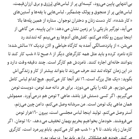
بی‌انتهایی پایین می‌رود، کیسه‌ای پر از لباس‌های پُرزرق و برق ارزان‌قیمت،
لباس‌هایی پر از منجوق و پولک چشمگیر، لباس‌هایی با یقه‌ها و آستین‌های
«کار شده»، کارِ دست زنان و دختران نوجوان. ستاره از همین پله‌ها بالا
می‌آید، نورگیر باریکی را بر زمین نشان می‌دهد: «این پایینه. من گاهی از
اینجا بیرون رو نگاه می‌کنم، کفش‌های آدم‌ها رو می‌بینم که تندتند رد
می‌شن.» از پانزده‌سالگی آمده به کارگاه خیاطی و الان نزدیک ١٧ سالش شده؛
تازه نامزد کرده و باید مثل همه کارگرهای دیگر از ٨ صبح تا ٨ شب کار کند تا
بتوانند خانه‌ای اجاره کنند. نامزدش هم کارگر است. چند دقیقه وقت دارد و
در این زمان کوتاه تند تند حرف می‌زند تا بتواند بیشتر از کار و زندگی‌اش
بگوید: «یک ‌هال بزرگ است، ١٦ نفر آنجا کار می‌کنیم. هیچ‌کدام لباس کامل
نمی‌دوزیم. هر تکه را یکی می‌دوزد. برای هر دانه صد تومن، دویست تومن
می‌گیریم. اگر کسی دستش فرز باشد، ماهی ٢ تومن هم درمی‌آورد. معمولش
همان ماهی یک تومن است. من سرشانه وصل می‌کنم، دامن چین می‌زنم،
آستر وصل می‌کنم. تولید اینجا لباس مجلسی است، بیرون ١٦٠‌هزار تومن
می‌فروشند. خودمان بخواهیم بخریم بهمان تخفیف می‌دهد، ١٤٠ تومان. اگر
کارمان زیاد باشد، تا ٩ و ١٠ شب هم کار می‌کنیم. بابام پیرمرد است، کارگری
می‌کند. خودم هم مشکلاتی دارم. باید پول دربیاوریم.»