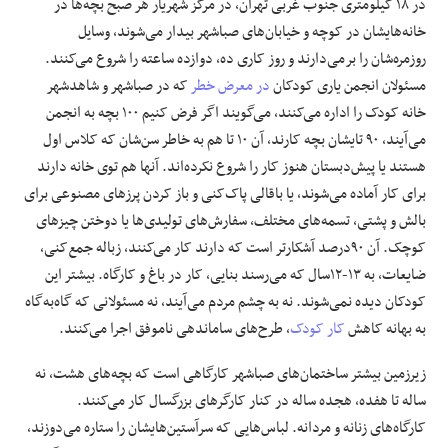
در ١٨ کیلومتری جنوب‌ غربی تهران، در مرکز شهریار هر صبح بچه‌ها در
خانه‌هایشان در کوچه و خیابان‌های صباشهر بیدار می‌شوند، وسایل
روزمره‌شان را برمی‌دارند و روز کاری ده، دوازده ساعته را شروع می‌کنند.
مسئولان انجمن یاری کودکان
در معرض خطر
که در صباشهر و شاهدشهر
خانه کودک را اداره‌ می‌کنند، می‌گویند اگر فرض کنیم ١٠٠ بچه به انجمن
می‌آیند، ٩٠ تایشان بچه کارند، آن ١٠ تا هم به خاطر سن‌شان که کلاس اول
هستند یا پیش‌دبستان هنوز کار را شروع نکرده‌اند. آنها هم توی خانه دارند
برای کار آماده می‌شوند، یا باقالی پاک‌کنی و باز کردن پرزهای مصنوعی برای
بالش و پشتی، تسمه‌های مختلف، سفارش‌های تولیدی‌ها یا دوختن چیزهای
کوچک. آن ٩٠‌درصد آشکارتر است که دارند کار می‌کنند، زباله جمع‌کنی،
ضایعات، به ١٣-١٢‌سال که می‌رسند بنایی، کار در باغ و کارگاه. بیشتر این
کودکان دیده نمی‌شوند. نه به چشم مردم می‌آیند، نه مسئولانی که گاه‌به‌گاه
به بهانه کاهش
کار کودک
، طرح‌های ساماندهی ناموفق اجرا می‌کنند.
زیرزمین بیشتر ساختمان‌های صباشهر کارگاهی است که بچه‌های هشت، نه
ساله تا هفده، هجده ساله در کنار کارگرهای بزرگسال کار می‌کنند.
کارگاه‌های زنانه و مردانه. لباس‌هایی که سرآستین‌هایشان را ستاره می‌دوزند،