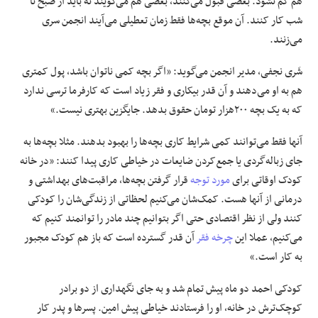
هم کم نشود. بعضی‌ قبول‌ می‌کنند، بعضی هم می‌گویند نه باید از صبح تا
شب کار کنند. آن موقع بچه‌ها فقط زمان تعطیلی می‌آیند انجمن سری
می‌زنند.
شَری نجفی، مدیر انجمن می‌گوید: «اگر بچه کمی ناتوان باشد، پول کمتری
هم به او می‌دهند و آن‌ قدر بیکاری و فقر زیاد است که کارفرما ترسی ندارد
که به یک بچه ٢٠٠‌هزار تومان حقوق بدهد. جایگزین بهتری نیست.»
آنها فقط می‌توانند کمی شرایط کاری بچه‌ها را بهبود بدهند. مثلا بچه‌ها به
جای زباله‌گردی یا جمع‌کردن ضایعات در خیاطی کاری پیدا کنند: «در خانه
کودک اوقاتی برای
مورد توجه
قرار گرفتن بچه‌ها، مراقبت‌های بهداشتی و
درمانی از آنها هست. کمک‌شان می‌کنیم لحظاتی از زندگی‌شان را کودکی
کنند ولی از نظر اقتصادی حتی اگر بتوانیم چند مادر را توانمند کنیم که
می‌کنیم، عملا این
چرخه فقر
آن‌ قدر گسترده است که باز هم کودک مجبور
به کار است.»
کودکی احمد دو ماه پیش تمام شد و به جای نگهداری از دو برادر
کوچک‌ترش در خانه، او را فرستادند خیاطی پیش امین. پسرها و پدر کار