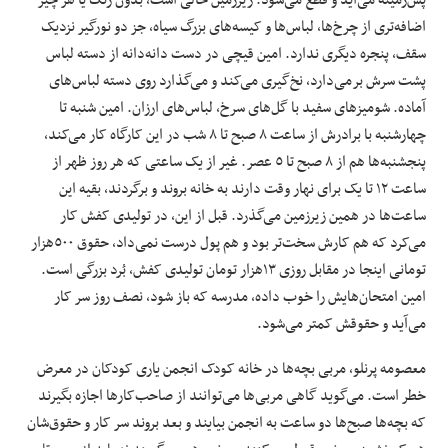
پس‌زمینه می‌آید و قطع‌ می‌شود. زیرزمین خالی است، بدون رنگ یا هر چیز
اضافه‌تری از چرخ‌ها، لباس‌ها و کیسه‌های بزرگ سیاه، جز دو نورگیر نزدیک
سقف، پنجره دیگری ندارد. امین قیچی در دست دانه‌دانه از دسته لباس
پشت سرش برمی‌دارد، نخ‌گیری می‌کند و می‌گذارد روی دسته لباس‌های
آماده. شومیزهای سفید با گل‌های سرخ، لباس‌های ارزان. امین شنبه تا
چهارشنبه با برادرش از ساعت ٨ صبح تا ٨ شب در این کارگاه کار می‌کند،
پنجشنبه‌ها هم از ٨ صبح تا ٥ عصر. غیر از یک ساعتی که هر روز ظهر از
ساعت ١٢ تا یک برای نهار وقت دارند به خانه بروند و برگردند، بقیه این
ساعت‌ها در همین زیرزمین می‌گذرد. قبل از این، در تولیدی کفش کار
می‌کرد که هم کارش سخت‌تر بود و هم پول درست نمی‌داد، حقوق ٥٠٠‌هزار
تومانی اینجا در مقابل روزی ١٣‌هزار تومان تولیدی کفش، بُرد بزرگی است.
امین امتحان‌هایش را خوب داده، مدرسه که باز شود، نصف روز سر کار
می‌آید و حقوقش کمتر می‌شود.
معصومه پرنلو، مربی بچه‌ها در خانه کودک انجمن یاری کودکان در معرض
خطر است. می‌گوید گاهی مربی‌ها می‌توانند از صاحب‌کارها اجازه بگیرند
که بچه‌ها صبح‌ها دو ساعت به انجمن بیایند و بعد بروند سر کار و حقوق‌شان