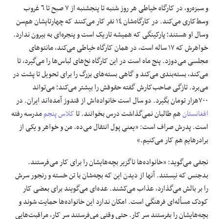
و سبزه‌رو، در کارگاه خیاطی هر روز شنبه تا پنجشنبه از ٧ صبح تا ٦ غروب
وسط‌کاری می‌کند. در کارگاه‌شان ١٤ نفر کار می‌کنند که چهارتایشان هم‌سن
وسال او هستند؛ پارکینگی که همیشه تاریک است و پنجره‌ای به بیرون ندارد.
خواهرش که ١٧ ساله است، در همان کارگاه خیاطی می‌کند، مانتوهای
مجلسی می‌دوزد. پنج ماه است در این کارگاه نخ‌های لباس‌ها را می‌گیرد، تا
می‌کند، بسته‌بندی می‌کند و گاهی بسته‌های بزرگ را برای تحویل تا پشت در
می‌برد. تازگی صاحب‌کارش گفته حقوقش را بیشتر می‌کند؛ می‌تواند
٧٠٠‌هزار تومان بگیرد. دو ‌سال است خانواده‌اش از قندوز آمده‌اند ایران. در
افغانستان
هم طالبان نمی‌گذاشت درس بخوانند. تا
کلاس پنجم
مدرسه رفته
است. پدرش صراف است: «یعنی پول انتقال می‌ده. من و خواهر و یکی از
برادرهایم هم کار می‌کنیم.»
نجفی می‌گوید: «خانواده‌ها ناگزیر بچه‌هایشان را برای کار می‌فرستند.
بدجنس که نیستند. آنها از دیدن این که بچه‌شان با تن خسته و رنجور سرش
را بر بالش می‌گذارد، عذاب می‌کشند. عده‌ای می‌گویند برای بعضی کار
کودک مسأله‌ای فرهنگی است. امکان ندارد این خانواده‌ها حمایت شوند و
بچه‌هایشان را بفرستند سرِ کار. حتی وقتی می‌فرستند سرِ کار، مراقبت‌هایی