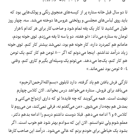
تا دو ‌سال قبل خانه ستاره پر از کیسه‌های منجوق رنگی و پولک‌هایی بود که
باید روی لباس‌های مجلسی و روتختی عروس‌ها دوخته می‌شد. سه، چهار روز
طول می‌کشید تا کار یک یقه تمام شود و صاحب‌کار برای هر کدام ٤‌هزار
تومان به ستاره می‌داد: «تو هفته، دو یا سه تا یقه می‌زدم. توی خونه بودم،
مامانم هم کمردرد داره، کارِ خونه هم بود، نمی‌شد بیشتر کار کنم. توی خونه
زیاد درآمد نداشتم. اینجا می‌دونم که اگر ٨٠٠ تومن هم کار کنم، یک تومن
هم کار کنم، یک‌جا می‌دهد. می‌تونم یک وسیله‌ای بگیرم کاری کنم. وقتی
٤- ٥ تومن بود نمی‌ماند.»
تازگی فرش بافتن هم یاد گرفته، دارد تابلوی «بسم‌الله‌الرحمن‌الرحیم»
می‌بافد برای فروش. ستاره می‌خواهد درس بخواند. الان کلاس چهارم
نهضت است. همه می‌گویند که چه فایده! تو که داری ازدواج می‌کنی و
بعدش هم بچه‌دار می‌شوی. «من می‌گفتم نه، فرقی نمی‌کند، من می‌روم تا
کلاس ٥ و ٦ ادامه می‌دهم. قبلا دوست داشتم درسم را ادامه بدهم دکتر،
معلم شوم ولی نتوانستم. الان این که سوادم بهتر شود هم خوب است. اگر
بشود یک خیاطی برای خودم بزنم که عالی می‌شود. درآمد این صاحب‌کارها