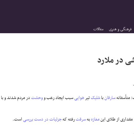
فرهنگی و هنری
مقالات
ی در ملارد
 متأسفانه
سارقان
با
شلیک
تیر
هوایی
سبب ایجاد رعب و
وحشت
در مردم شدند و با
مقداری از طلای این
مغازه
به
سرقت
رفته که
جزئیات
در دست بررسی
است.