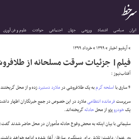
ایران
سیاسی
اقتصاد
ورزشی
جهان
اجتماعی
حوادث
علوم و فن آوری
»
آرشیو اخبار
»
۱۳۹۹
»
خرداد ۱۳۹۹
فیلم| جزئیات سرقت مسلحانه از طلافروش
آفتاب‌‌نیوز :
۴ سارق با
اسلحه گرم
به یک طلافروشی در
ملارد
دستبرد
زده و از محل گریختند.
سرپرست
فرمانده
انتظامی
ملارد در این خصوص در جمع خبرنگاران اظهار داشت:
یک
خودرو
پژو از محل
حادثه
گریخته‌اند.
سلیمانی با بیان اینکه به محض وقوع حادثه مأموران در محل حاضر شدند گفت: 
وی عنوان داشت: تلاش برای دستگیری سارقان آغاز شده و ادامه خواهد داشت.