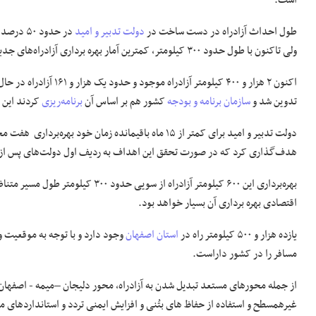
است.
طول احداث آزادراه در دست ساخت در
دولت تدبیر و امید
در حدود 
ولی تاکنون با طول حدود ۳۰۰ کیلومتر، کمترین آمار بهره برداری آزادراه‌های جدید را داشته است.
اکنون ۲ هزار و ۴۰۰ کیلومتر آزادراه موجود و حدود یک هزار و ۱۶۱ آزادراه در حال اجرا در کشور داریم؛ برنامه‌ای که تا پایان
تدوین شد و
سازمان برنامه و بودجه
کشور هم بر اساس آن
برنامه‌ریزی
کردند این است که ۵۸۲ کیلومتر از این آزادراه
هدف‌گذاری کرد که در صورت تحقق این اهداف به ردیف اول دولت‌های پس از انق
بهره‌برداری این ۶۰۰ کیلومتر آزادراه
اقتصادی بهره برداری آن بسیار خواهد بود.
یازده هزار و ۵۰۰ کیلومتر راه در
استان اصفهان
وجود دارد و با توجه به موقعیت و
مسافر را در کشور داراست.
از جمله محورهای مستعد تبدیل شدن به آزادراه، محور دلیجان –میمه - اصفهان،
غیرهمسطح و استفاده از حفاظ های بتُنی و افزایش ایمنی تردد و استانداردهای مور