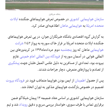
علوم و فن آوری
باشگاه خبرنگاران
سازمان هواپیمایی کشوری
در خصوص تعرض هواپیما‌های جنگنده
ایالات
فرهنگی و هنری
متحده امریکا
به
هواپیمایی ماهان
اطلاعیه‌ای صادر کرد.
مقالات
به گزارش
گروه اقتصادی باشگاه خبرنگاران جوان
،
در پی تعرض هواپیما‌های
جنگنده ایالات متحده امریکا بر فراز خاک سوریه به پرواز ۱۱۵۲
شرکت
هواپیمایی
ماهان که روز
پنجشنبه
دوم مردادماه۱۳۹۹ در کریدور‌های بین
المللی هوایی در آسمان سوریه از
فرودگاه بین المللی امام خمینی
عازم
بیروت بود، تعدادی از مسافرین به دلیل عکس العمل خلبان جهت
پیشگیری
از تصادم با پرواز‌های متعرض، دچار جراحات شدند.
پس از حصول
اطمینان
از ایمن بودن هواپیما متعاقب فرود در
فرودگاه بیروت
تصمیم در خصوص بازگشت هواپیمای مذکور به تهران اتخاذ شد.
سازمان هواپیمایی کشوری بر اساس مفاد ضمیمه ۱۳ پیمان شیکاگو ضمن
برقراری تماس با طرف سوری، خواستار بررسی سریع و دقیق
رویداد
شد و تیم