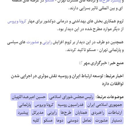
و
پیشبرد
طرح‌ها
و برنامه های مشترک تهران -
مسکو
در عرصه های منطقه
ای و بین المللی تاثیر بسزایی دارند.
لزوم همکاری بخش های بهداشتی و درمانی دوکشور برای مهار
کرونا ویروس
از دیگر موارد مطرح شده در این دیدار بود.
همچنین دو طرف در این دیدار بر لزوم افزایش
رایزنی
و
مشورت
های سیاسی
و پارلمانی تهران - مسکو تاکید کردند.
منبع خبر:
خبرگزاری مهر
اخبار مرتبط:
توسعه ارتباط ایران و روسیه نقش موثری در اجرایی شدن
توافقات دارد
موضوعات مرتبط:
رئیس مجلس شورای اسلامی
حسین امیرعبداللهیان
جمهوری اسلامی ایران
فدراسیون روسیه
کرونا ویروس
پارلمانی
ارتباطات
راهبردی
همتایان
طرح‌ها
رایزنی
مدیرکل
پیشبرد
دستیار
مشورت
تعامل
دوستی
دوما
مسکو
کلیه