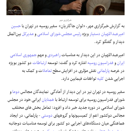
علوم و فن آوری
خبرگزاری مهر
به گزارش خبرگزاری مهر، «لوان جاگاریان» سفیر روسیه در تهران با
حسین
فرهنگی و هنری
امیرعبداللهیان
دستیار
ویژه
رئیس مجلس شورای اسلامی
و
مدیرکل
بین‌الملل
دیدار و گفتگو کرد.
مقالات
امیرعبداللهیان در این دیدار به مناسبات
راهبردی
و مهم
جمهوری اسلامی
ایران
و
فدراسیون روسیه
اشاره کرد و گفت: توسعه
ارتباطات
دو کشور بویژه
در عرصه
پارلمانی
نقش مؤثری در افزایش سطح
تعامل
ات و کمک به
اجرایی شدن
کلیه
توافقات فیمابین دارد.
سفیر روسیه در تهران نیز در این دیدار از آمادگی نمایندگان مجالس
دوما
و
شورای فدراسیون روسیه برای توسعه ارتباط با
همتایان
ایرانی خود در مجلس
شورای اسلامی در دوره جدید خبر داد و افزود: تعامل بخش های مختلف
مجالس دوکشور اعم از کمیسیونها و گروههای
دوستی
- پارلمانی، در ایجاد
هماهنگی میان دستگاه‌های اجرایی دو کشور برای توسعه مناسبات دوجانبه