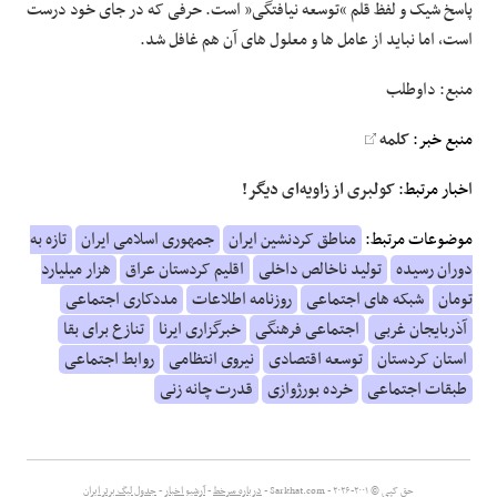
پاسخ شیک و لفظ قلم “توسعه نیافتگی” است. حرفی که در جای خود درست
است، اما نباید از عامل ها و معلول های آن هم غافل شد.
منبع: داوطلب
منبع خبر:
کلمه
اخبار مرتبط:
کولبری از زاویه‌ای دیگر!
موضوعات مرتبط:
مناطق کردنشین ایران
جمهوری اسلامی ایران
تازه به
دوران رسیده
تولید ناخالص داخلی
اقلیم کردستان عراق
هزار میلیارد
تومان
شبکه های اجتماعی
روزنامه اطلاعات
مددکاری اجتماعی
آذربایجان غربی
اجتماعی فرهنگی
خبرگزاری ایرنا
تنازع برای بقا
استان کردستان
توسعه اقتصادی
نیروی انتظامی
روابط اجتماعی
طبقات اجتماعی
خرده بورژوازی
قدرت چانه زنی
حق کپی © ۲۰۰۱-۲۰۲۶ - Sarkhat.com -
درباره سرخط
-
آرشیو اخبار
-
جدول لیگ برتر ایران