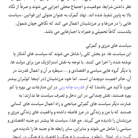
نظر داشتن شرایط، موقعیت و اجتماع محلی اجرایی می شوند و صرفاً از نگاه
بالا به پایین تنفیذ شده اند. نهاد گمرک به عنوان متولی این قوانین ، سیاست
هایی را در مرزها و بر مرزنشینان اعمال می کند که نگاهی جهان شمول،
یکدست، گاهاً تحمیلی و همراه با اجبارهایی می باشد.
سیاست های مرزی و گمرکی
این سیاست ها، دو بخش کلی را شامل می شوند که سیاست های آشکار یا
نوشته شده را اجرا می کنند. با توجه به نقش استراتژیک مرز برای دولت ها،
یا دیگر گروه هایی سیاسی و اقتصادی و … سیطره بر آن و اعمال قدرت در
آن، حائز اهمیت دوچندان است. اما خود مرزنشینان (در اینجا کولبران بیشتر
مورد تأکید می باشند) که از
قدرت چانه زنی
در این منازعات بی بهره یا کم
بهره هستند، نقش چندانی در این دخل و تصرف سیاست ها ندارند؛ به
عبارت دیگر سیاست های گمرکی میانجی و راه اعمال سیاست های کسانی
هستند که با مرز و زندگی در مرز فاصله داشته و واقعیت های زندگی مرزی و
مرزنشنان را نادیده می گیرند. مع هذا، سیاست ها بیشتر دو جنبه اقتصادی و
سیاسی را شامل می شوند و بنابراین، سایر رابطه ها و جنبه ها را نادیده می
گیرد؛ برای امثال رابطه ی سیاست با فرهنگ یا اقتصاد با فرهنگ، در اینجا