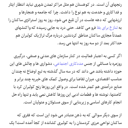
رنجهای آن است. در کوهستان هم مثل مراکز تمدن شهری نباید انتظار ایثار
و فداکاری و خدمت به هم نوع را داشت. چرا که جامعه و هنجارها و
ارزشهایی که دهه هاست در آن تلیغ می شود، روز به روز استراتژی ساکنان را
به
تنازع برای بقا
فرو می کاهد. حتی درد به جایی رسیده که واکنشهای
عمدتاً مجازی ساکنان مناطق کردنشین درباره مرگ تراژیک کولبران هم
حداکثر بعد از دو سه روز به انتها می رسد.
اگر کسی به اعتبار فعالیت در کنار سازمان های مدنی و صنفی، درگیری
روزمره با مسائلی از جنس
مددکاری اجتماعی
، دشواری ها و چالش های این
حوزه داشته باشد می داند که در سه سال گذشته به تبع اوضاع نه چندان
مناسب اقتصادی، میزان تقاضا برای وصول کمک های خیریه چند برابر و
منابع درآمدی هم کمتر شده است. در واقع این روزها رنج کولبران کرد با
کامنتها، نوشته ها و قطعات ادبی این روزها کاهش نمی یابد و تنها راه حل
انجام کارهای اساسی و زیربنایی از سوی مسئولان و متولیان است.
از سوی دیگر سوالی که به ذهن متبادر می شود این است که فقری که
ساکنان نواحی مرزی کردستان را به کولبری کشانده از کجا آمده است؟ یک