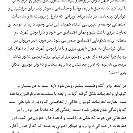
داشت، در ضمن بتوان بر روابط و سیاست گذاری های بازتوزیع گرایانه ای
تاکید کرد که به خلق شرایط، روابط و مناسباتی دموکراتیک برای مرزنشینان و
کولبران بیانجامد. در نگاه برنامه ریزانی که فارغ از پیوست ها و مناسبات
اجتماعی توسعه را تبیین می کنند، همیشه این تلقی وجود دارد که توسعه ی
تجارت مرزی باعث نشو و نمای اقتصادی می شود و دارا بودن گمرک در
منطقه ای به شکوفایی اقتصادی منجر می شود. در مورد شهر مریوان در
استان کردستان به عنوان شهری مرزی و با دارا بودن گمرک فعال باشماق باید
پرسید چرا علیرغم دارا بودن دومین مرز ترانزیتی بزرگ زمینی کشور شاهد
مردمانی هستیم که امرار معاششان با شرایط سخت و دشوار کولبری امکان
پذیر است؟
در اینجا برای آنکه وضعیت بیشتر روشن شود لازم است به مرزنشینان و
کولبران و تجربیات شکل گرفته آنها در رابطه با سیاست ها و قوانین پرداخته
شود. عبارت تجربیات کولبران حاکی از تخاصمی اندوه بار از شرایطی است
که با زندگی شان عجین شده است. زندگی ای که دائماً حق بودن را در
منازعاتی می جوید که شکل ها را تغییر و قاعده ها را متزلزل می کند. این
منازعات در میدانی نابرابر و بر مبنای اصولی بنا شده اند که از همان آغاز،