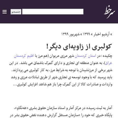
ایران
»
آرشیو اخبار
»
۱۳۹۹
»
شهریور ۱۳۹۹
کولبری از زاویه‌ای دیگر!
سیاسی
چکیده :در
استان کردستان
شهر مرزی مریوان (هم مرز با
اقلیم کردستان
اقتصاد
عراق
)، به عنوان منطقه ای تجاری و دارای گمرک باشماق می باشد. در این
شهر برخی از مرزنشینان با توجه به شرایط مرز، به کار کولبری می پردازند.
ورزشی
باید پرسید که با وجود توسعه ی تجاری شهر از طریق تبادلات مرزی و رشد
واردات و صادرات کالا از این گمرک چرا باز هم شاهد افزایش کولبری...
جهان
اجتماعی
آمار به ثبت رسیده در مرکز آمار و اسناد سازمان حقوق بشری «هه‌نگاو»،
پایگاه خبری که خود را “سازمان مستقل گزارش دهنده نقض حقوق بشر در
حوادث