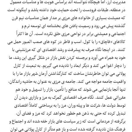
مدیریت ارز، اما هیچگاه نتوانسته اند براساس هویت ها و مناسبات معمول
در منطقه، طبقات فرودست را تحت حمایت خود داشته باشد و اینگونه است
که معیشت بسیاری از خانواده های مرزی بر مدار همان مناسبات نیم قرن
گذشته پیش می رود و رسمیت یافتن های بخشنامه ای توسعه نرم و
اجتماعی و معیشتی برابر در نواحی مرزی خلق نکرده است. آن ها اکثراً
کالاهای «قاچاق» را با کول، اسب و قاطر در کوه های صعب العبور حمل می
کنند. در اینجا نگاه صرف به پیشرفت و رشد اقتصادی ای که مرزنشینی با
خود به همراه می آورد و برجسته کردن نقش بازار در شکل گیری این رشد، ما
را دچار اغوا می کند و دیگر ابعاد را نادیده می گیریم. به تبعیت از کارل
پولانی می توان خاطرنشان ساخت که کنارگذاشتن آرمان شهر بازار ما را با
واقعیت جامعه مواجه می کند. جامعه ی مرزی به عنوان به حاشیه راندگان،
تنها آنجا بازنمایی می شوند که منافع را تأمین، بازار را تسهیل و خود هم
مقرراتی عمل کنند. نگاه صرف اقتصادی گمرک به مرز و بازاری دیدن آن
توسط دولت ها، شرکت ها و پیله وران، مرز را به برساختی کاملاً اقتصادی
تبدیل کرده که حتی به ذهن هم خطور نخواهد کرد که مرز و فضای آن،
برگرفته از مردمانی است که زیر سیاست های بازار خفه شده اند و اجتماع و
فرهنگ شان نادیده گرفته شده است و باز هم متأثر از کارل پولانی می توان