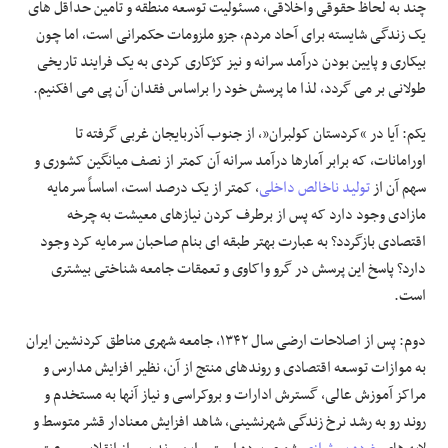
چند به لحاظ حقوقی واخلاقی، مسئولیت توسعه منطقه و تامین حداقل های
یک زندگی شایسته برای آحاد مردم، جزو ملزومات حکمرانی است، اما چون
بیکاری و پایین بودن درآمد سرانه و نیز کژکاری کردی به یک فرایند تاریخی
طولانی بر می گردد، لذا ما پرسش خود را براساس فقدان آن پی می افکنیم.
یکم: آیا در “کردستان کولبران”، از جنوب آذربایجان غربی گرفته تا
اورامانات، که برابر آمارها درآمد سرانه آن کمتر از نصف میانگین کشوری و
سهم آن از
تولید ناخالص داخلی
، کمتر از یک درصد است، اساساً سرمایه
مازادی وجود دارد که پس از برطرف کردن نیازهای معیشت به چرخه
اقتصادی بازگردد؟ به عبارت بهتر طبقه ای بنام صاحبان سرمایه کرد وجود
دارد؟ پاسخ این پرسش در گرو واکاوی و تعمقات جامعه شناختی بیشتری
است.
دوم: پس از اصلاحات ارضی سال ۱۳۴۲، جامعه شهری مناطق کردنشین ایران
به موازات توسعه اقتصادی و روندهای منتج از آن، نظیر افزایش مدارس و
مراکز آموزش عالی، گسترش ادارات و بروکراسی و نیاز آنها به مستخدم و
روند رو به رشد نرخ زندگی شهرنشینی، شاهد افزایش معنادار قشر متوسط و