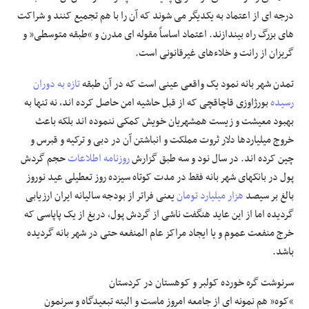
درجه ای از اعتماد به یکدیگر می شوند که آن را با هم تجمیع کنند و شراکت
های بزرگ راه بیندازند. اعتماد اساساً مقوله ای مدرن و “طبقه متوسطی” و
گریزان از رانت و خلاءهای غیرقانونی است.
تمدن شهر بانه نمود یک واقعی عینی است که در آن طبقه
تازه به دوران
رسیده
بورژاوزی قاچاقچی که از قبل حاشیه امن حاصل کرده اند، نه تنها به
بهبود معیشت و زیست همشهریان خویش کمکی ننموده اند بلکه باعث
خروج میلیاردها دلار ثروت مملکت و انباشتن آن در دبی و ترکیه و قبرس و
چین کرده اند. در سال نود و سه طبق گزارش
روزنامه اطلاعات
حجم گردش
پول در بانکهای شهر بانه فقط در مدت کوتاه سیزده روز تعطیلی عید نوروز
بالغ بر سیصد
هزار میلیارد تومان
یعنی فراتر از بودجه سالیانه ایران ارزیابی
گردیده اما از این عاید هنگفت ناشی از گردش پول، دریغ از یک پاپاسی که
خرج منفعت عموم و یا ایجاد مراکز عام المنفعه حتی در شهر بانه گردیده
باشد.
سرنوشت گره خورده کولبر و کوهستان در کردستان
“کوه” هم نمونه ای از جامعه امروز ماست و البته تبعیدگاه و سرنمون