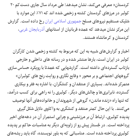
کردستان” معرفی می‌کند، نشان میدهد؛ طی مرداد سال جاری دست‌کم ٢٠
کولبر در مرزهای کُردستان کشته و زخمی شده اند که ٧١٪ این موارد با
علوم و فن آوری
شلیک مستقیم نیروهای مسلح
جمهوری اسلامی ایران
رخ داده است. گزارش
فرهنگی و هنری
این مرکز نشان میدهد که عمده قربانیان از استانهای
آذربایجان غربی
،
کردستان و کرمانشاه هستند.
مقالات
اخبار و گزارش‌های شبیه به این که مربوط به کشته‌ و زخمی شدن کارگران
کولبر در ایران است، بارها منتشر شده و در رسانه های داخلی و خارجی
بازتاب گسترده‌ای داشته ‌است. گزارشهایی که عمدتا با رویکرد حساس سازی
گروههای اجتماعی و بر محور « وقایع نگاری و روایت رنج های کولبران»
متمرکز شده‌اند. بسیاری از منتقدان و کنشگران، با اشاره به فقر و بیکاری
گسترده، نابرابری‌ها و چالش‌های دیگر، کولبری را نه راهی برای کسب درآمد،
که تنها راه «زنده‌ ماندن» گروهی از شهروندان و خانواده‌های آنها توصیف
می‌کنند. با این حال کمتر منتقد و کنشگری به واکاوی دلایل شکل‌گیری
پدیده کولبری، ارتباط آن بر مرزنشینی و چرایی استمرار آن در دهه‌های اخیر
پرداخته است. در جُستار پیش رو از زاویه‌ای دیگر به مناسبات حاکم بر پدیده
کولبری پرداخته شده است. مناسباتی که به باور نویسنده، گاه باید ریشه‌های