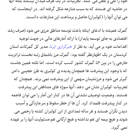
خود را نفی و نقض می کنند. تجربیات در یک طرف میدان نیستند بلکه آنها
در حاشیه ای هستند که به سبب منازعه شکل گرفته اند. در اینجاست که
می توان آنها را (کولبران) حاصل و برساخت این منازعات دانست.
گمرک همیشه با ادعای اینکه باعث توسعه مناطق مرزی می شود (صرف رشد
اقتصادی به جای توسعه پایدار) با ارائه آمارهای مالی در جهت توجیه
اقدامات خود بر می آید. به نقل از
خبرگزاری ایرنا
، مدیر کل گمرکات استان
کردستان در یک اظهارنظر گفته بود: گمرک مرز باشماق رتبه نخست ترانزیت
خارجی را در بین ۵۶ گمرک کشور کسب کرده است. اما نکته همین جاست
که با وجود این پیشرفت ها همچنان پدیده ی کولبری به طرز عجیبی دامن
گیرتر می شود و مرزنشینان سهمی از این پیشرفت نمی برند. همچنان که
تجربیات کولبران نشان می دهد، آنها سوژه های متناقض این پیشرفت
هستند. وضعیت توصیف نشدنی آن ها در کنار این آمار را می توان فاجعه
در کنار پیشرفت قلمداد کرد. آن ها از خطر سقوط و سرمازدگی و آسیب
دیدن نگران هستند و هر ساله تعدادی از این کولبران کشته یا زخمی می
شوند و هیچ بیمه ای هم نداشته و هیچ ارگانی هم مسئولیت آنها را بر عهده
نمی گیرد.