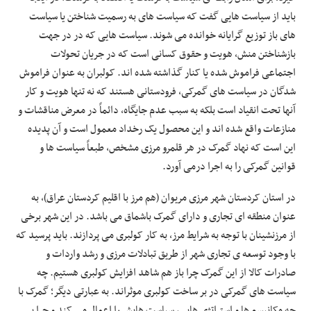
باید از سیاست هایی گفت که سیاست های به رسمیت شناختن یا سیاست
های باز توزیع گرایانه خوانده می شوند. سیاست هایی که در در جهت
بازشناختن منش، هویت و حقوق کسانی است که در جریان تحولات
اجتماعی فراموش شده یا کنار گذاشته شده اند. کولبران به عنوان فراموش
شدگان در سیاست های گمرکی، فرودستانی هستند که نه تنها هویت و کار
آنها تحت انقیاد است بلکه به سبب عدم جایگاه، دائماً در معرض مناقشات و
منازعات واقع شده اند و این محصول یک رخداد معمول است و آن پدیده
این است که نهاد گمرک در هر قلمرو مرزی مشخص، طبعاً سیاست ها و
قوانین گمرکی را به اجرا درمی آورد.
در استان کردستان شهر مرزی مریوان (هم مرز با اقلیم کردستان عراق)، به
عنوان منطقه ای تجاری و دارای گمرک باشماق می باشد. در این شهر برخی
از مرزنشینان با توجه به شرایط مرز، به کار کولبری می پردازند. باید پرسید که
با وجود توسعه ی تجاری شهر از طریق تبادلات مرزی و رشد واردات و
صادرات کالا از این گمرک چرا باز هم شاهد افزایش کولبری هستیم. چه
سیاست های گمرکی در بر ساخت کولبری موثراند. به عبارتی دیگر؛ گمرک با
چه مکانیسم ها و استراتژی هایی، سیاست هایش را اعمال می کند و چرا بر