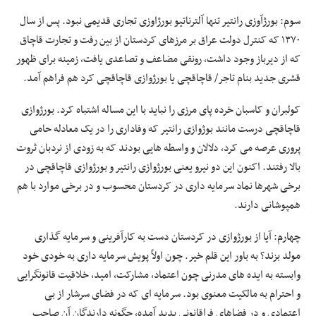
سوم: بورژآوزی رانتیر تنها آلترناتیو بورژاوزی تجاری قدیمی نبود. پس از سال
۱۳۷۰ که کنترل دولت عراق بر مرزهای کردستان از بین رفت و تجارت قاچاق
که از دیرباز وجود داشت، رونقی مضاعف و تصاعدی یافت، زمینه برای ظهور
قشری جدید بنام تاجر/ قاچاقچی یا بورژوازی قاچاقچی کرد هم فراهم آمد.
کولبران و کاسبان خرده پای مرزی را نباید با این مساله اشتباه کرد. بورژوازی
قاچاقچی درست مانند بوژوازی رانتیر که وفاداری را در یک معادله حامی
پروری عرصه می کرد، دلالان و واسطه هایی بودند که به زودی از نردبان ثروت
بالا رفتند. اکنون این دو نیرو یعنی بورژوازی رانتیر و بورژوازی قاچاقچی در
برخی شهرها نماد سرمایه داری در کردستان محسوب و در برخی موارد با هم
همپوشانی دارند.
چهارم: آیا از بورژوازی در کردستان دست به کارآفرینی و سرمایه گذاری
مولد بزند؟ به باور این قلم خیر. چون اولاً پویش سرمایه داری به خودی خود
وابسته به ایده های مدرنی چون اعتماد، مشارکت، امید، خلاقیت قانونگرایی
و احترام به مالکیت معنوی بود. سرمایه ای که در فضای سرشار از بی
اعتمادی و در فضاهای فراقانونی پدید آمده، چگونه دارندگان آن صاحب