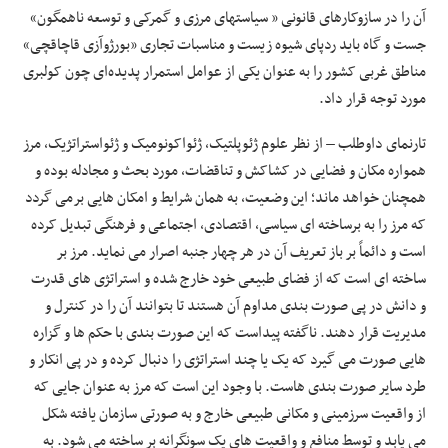
آن را در سازوکارهای قانونی « سیاستهای مرزی و گمرکی و توسعه ناهمگون»
جست و گاه باید ردپای شیوه زیست و مناسبات تجاری «بورژوآزی قاچاقچی»
مناطق غربی کشور را به عنوان یکی از عوامل استمرار پدیده‌ای چون کولبری
مورد توجه قرار داد.
تارنمای داوطلب – از نظر علوم ژئوپلتیک، ژئواکونومیک و ژئواستراتژیک، مرز
همواره مکان و فضایی در کشاکش و تناقضات، مورد بحث و مجادله بوده و
همچنان خواهد ماند؛ این وضعیت، به همان شرایط و امکان هایی برمی گردد
که مرز را به برساخته ای سیاسی، اقتصادی، اجتماعی و فرهنگی تبدیل کرده
است و دائماً بر باز تعریف آن در هر چهار جنبه اصرار می نماید. مرز بر
ساخته ای است که از فضای طبیعی خود خارج شده و استراتژی های قدرت
و دانش در پی صورت بندی مداوم آن هستند تا بتوانند آن را در کنترل و
مدیریت قرار دهند. ناگفته پیداست که این صورت بندی با حکم ها و گزاره
هایی صورت می گیرد که یک یا چند استراتژی را دنبال کرده و در پی انکار و
طرد سایر صورت بندی هاست. با وجود این است که مرز به عنوان جایی که
از واقعیت سرزمینی و مکانی طبیعی خارج و به صورتی سازمان یافته شکل
می یابد و توسط منافع و واقعیت های یک سونگرانه بر ساخته می شود. به