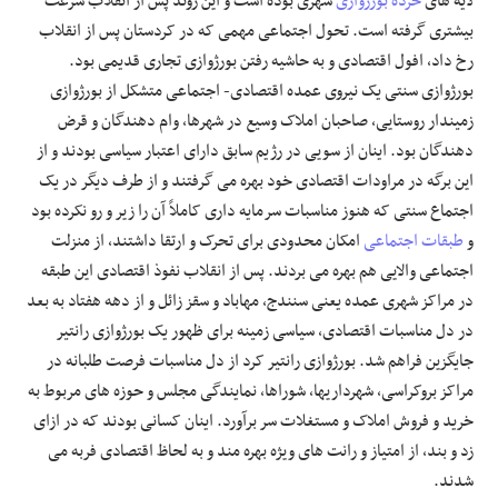
لایه های
خرده بورژوازی
شهری بوده است و این روند پس از انقلاب سرعت
بیشتری گرفته است. تحول اجتماعی مهمی که در کردستان پس از انقلاب
رخ داد، افول اقتصادی و به حاشیه رفتن بورژوازی تجاری قدیمی بود.
بورژوازی سنتی یک نیروی عمده اقتصادی- اجتماعی متشکل از بورژوازی
زمیندار روستایی، صاحبان املاک وسیع در شهرها، وام دهندگان و قرض
دهندگان بود. اینان از سویی در رژیم سابق دارای اعتبار سیاسی بودند و از
این برگه در مراودات اقتصادی خود بهره می گرفتند و از طرف دیگر در یک
اجتماع سنتی که هنوز مناسبات سرمایه داری کاملاً آن را زیر و رو نکرده بود
و
طبقات اجتماعی
امکان محدودی برای تحرک و ارتقا داشتند، از منزلت
اجتماعی والایی هم بهره می بردند. پس از انقلاب نفوذ اقتصادی این طبقه
در مراکز شهری عمده یعنی سنندج، مهاباد و سقز زائل و از دهه هفتاد به بعد
در دل مناسبات اقتصادی، سیاسی زمینه برای ظهور یک بورژوازی رانتیر
جایگزین فراهم شد. بورژوازی رانتیر کرد از دل مناسبات فرصت طلبانه در
مراکز بروکراسی، شهرداریها، شوراها، نمایندگی مجلس و حوزه های مربوط به
خرید و فروش املاک و مستغلات سر برآورد. اینان کسانی بودند که در ازای
زد و بند، از امتیاز و رانت های ویژه بهره مند و به لحاظ اقتصادی فربه می
شدند.