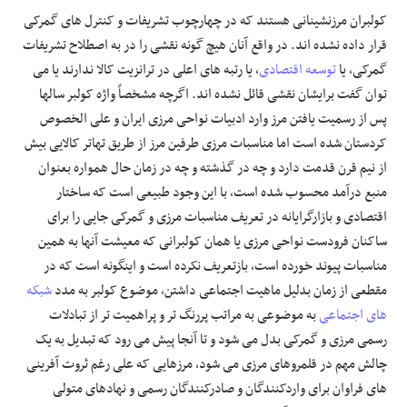
کولبران مرزنشینانی هستند که در چهارچوب تشریفات و کنترل های گمرکی
قرار داده نشده اند. در واقع آنان هیچ گونه نقشی را در به اصطلاح تشریفات
گمرکی، یا
توسعه اقتصادی
، یا رتبه های اعلی در ترانزیت کالا ندارند یا می
توان گفت برایشان نقشی قائل نشده اند. اگرچه مشخصاً واژه کولبر سالها
پس از رسمیت یافتن مرز وارد ادبیات نواحی مرزی ایران و علی الخصوص
کردستان شده است اما مناسبات مرزی طرفین مرز از طریق تهاتر کالایی بیش
از نیم قرن قدمت دارد و چه در گذشته و چه در زمان حال همواره بعنوان
منبع درآمد محسوب شده است، با این وجود طبیعی است که ساختار
اقتصادی و بازارگرایانه در تعریف مناسبات مرزی و گمرکی جایی را برای
ساکنان فرودست نواحی مرزی یا همان کولبرانی که معیشت آنها به همین
مناسبات پیوند خورده است، بازتعریف نکرده است و اینگونه است که در
مقطعی از زمان بدلیل ماهیت اجتماعی داشتن، موضوع کولبر به مدد
شبکه
های اجتماعی
به موضوعی به مراتب پررنگ تر و پراهمیت تر از تبادلات
رسمی مرزی و گمرکی بدل می شود و تا آنجا پیش می رود که تبدیل به یک
چالش مهم در قلمروهای مرزی می شود، مرزهایی که علی رغم ثروت آفرینی
های فراوان برای واردکنندگان و صادرکنندگان رسمی و نهادهای متولی