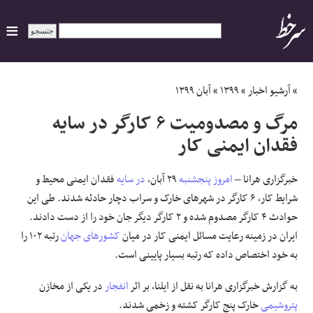
ایران
»
آرشیو اخبار
»
۱۳۹۹
»
آبان ۱۳۹۹
مرگ و مصدومیت ۶ کارگر در سایه
سیاسی
فقدان ایمنی کار
اقتصاد
خبرگزاری هرانا –
امروز پنجشنبه
۲۹ آبان،
در سایه
فقدان ایمنی محیط و
شرایط کار، ۶ کارگر در شهرهای خارک و سراب دچار حادثه شدند. طی این
ورزشی
حوادث ۴ کارگر مصدوم شده و ۲ کارگر دیگر جان خود را از دست دادند.
جهان
ایران در زمینه رعایت مسائل ایمنی کار در میان
کشورهای جهان
رتبه ۱۰۲ را
به خود اختصاص داده ‌که رتبه بسیار پایینی است.
اجتماعی
به گزارش خبرگزاری هرانا به نقل از ایلنا، بر اثر
انفجار
در یکی از مخازن
پتروشیمی
خارک پنج کارگر کشته و زخمی شدند.
حوادث