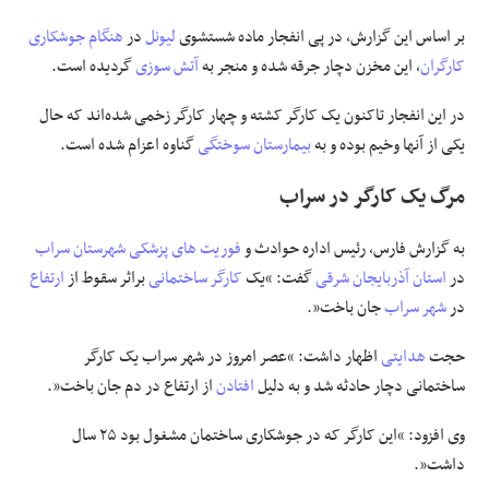
بر اساس این گزارش، در پی انفجار ماده شستشوی
لیونل
در
هنگام
جوشکاری
علوم و فن آوری
کارگران
، این مخزن دچار جرقه شده و منجر به
آتش سوزی
گردیده است.
فرهنگی و هنری
در این انفجار تاکنون یک کارگر کشته و چهار کارگر زخمی شده‌اند که حال
یکی از آنها وخیم بوده و به
بیمارستان
سوختگی
گناوه اعزام شده است.
مقالات
مرگ یک کارگر در سراب
به گزارش فارس، رئیس اداره حوادث و
فوریت های پزشکی
شهرستان سراب
در
استان آذربایجان شرقی
گفت: “یک
کارگر ساختمانی
براثر سقوط از
ارتفاع
در
شهر سراب
جان باخت”.
حجت
هدایتی
اظهار داشت: “عصر امروز در شهر سراب یک کارگر
ساختمانی دچار حادثه شد و به دلیل
افتادن
از ارتفاع در دم جان باخت”.
وی افزود: “این کارگر که در جوشکاری ساختمان مشغول بود ۲۵ سال
داشت”.