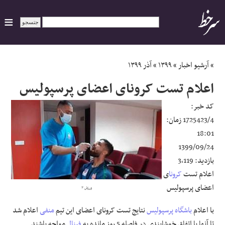
ایران
»
آرشیو اخبار
»
۱۳۹۹
»
آذر ۱۳۹۹
اعلام تست کرونای اعضای پرسپولیس
سیاسی
کد خبر:
اقتصاد
1725423/4
زمان:
18:01
ورزشی
1399/09/24
بازدید:
3,119
جهان
اعلام تست
کرونا
ی
اعضای پرسپولیس
ورزش ۳
اجتماعی
با اعلام
باشگاه پرسپولیس
نتایج تست کرونای اعضای این تیم
منفی
اعلام شد
حوادث
تا آنها با اتفاق خوشایندی در فاصله 5 روز مانده به
فینال
مواجه باشند.