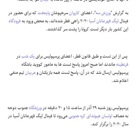
به گزارش "
ورزش سه
"، اعضای
کاروان
سرخپوشان
پایتخت
که برای حضور در
علوم و فن آوری
فینال
لیگ قهرمانان آسیا
۲۰۲۰ راهی قطر شده‌اند، به محض ورود به
فرودگاه
فرهنگی و هنری
این کشور بار دیگر تست کرونا را پشت سر گذاشتند.
مقالات
پس از این تست و طبق قانون قطر، اعضای پرسپولیس برای
یک شب
در
قرنطینه
ماندند اما صبح امروز پاسخ تست ها به مامور کووید باشگاه
پرسپولیس ارسال شد که در آن، پاسخ تست همه بازیکنان و
مربیان
تیم منفی
اعلام شد.
پرسپولیس روز شنبه ۲۹ آذر از ساعت ۱۵ و ۳۰ دقیقه در
ورزشگاه
جنوب دوحه
به مصاف
اولسان
هیوندای
کره جنوبی
می‌رود تا فینال لیگ قهرمانان آسیا در
سال ۲۰۲۰ را برگزار کند.