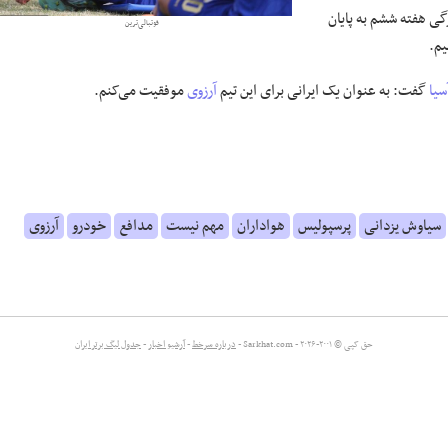
ی هفته ششم به پایان
فوتبالی‌ترین
یم.
سیا
گفت: به عنوان یک ایرانی برای این تیم
آرزوی
موفقیت می‌کنم.‌
سیاوش یزدانی
پرسپولیس
هواداران
مهم نیست
مدافع
خودرو
آرزوی
حق کپی © ۲۰۰۱-۲۰۲۶ - Sarkhat.com -
درباره سرخط
-
آرشیو اخبار
-
جدول لیگ برتر ایران