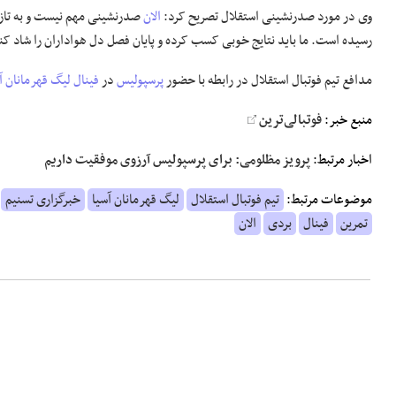
وی در مورد صدرنشینی استقلال تصریح کرد:
الان
صدرنشینی مهم نیست و به تازگ
رسیده است. ما باید نتایج خوبی کسب کرده و پایان فصل دل هواداران را شاد کن
مدافع تیم فوتبال استقلال در رابطه با حضور
پرسپولیس
در
فینال
لیگ قهرمانان آ
منبع خبر:
فوتبالی‌ترین
اخبار مرتبط:
پرویز مظلومی: برای پرسپولیس آرزوی موفقیت داریم
موضوعات مرتبط:
تیم فوتبال استقلال
لیگ قهرمانان آسیا
خبرگزاری تسنیم
تمرین
فینال
بردی
الان