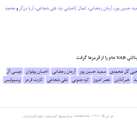
ید حسین پور
،
آرمان رمضانی
،
کمال کامیابی نیا
،
علی شجاعی
،
آریا برزگر
و
محمد
یی گل محمدی
سعید حسین پور
آرمان رمضانی
احسان پهلوان
عیسی آل
د
خبرآنلاین
عصر امروز
کره جنوبی
علی شجاعی
کارت قرمز
پرسپولیس
حق کپی © ۲۰۰۱-۲۰۲۶ - Sarkhat.com -
درباره سرخط
-
آرشیو اخبار
-
جدول لیگ برتر ایران