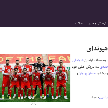
فرهنگی و هنری
مقالات
هیوندای
ا
به مصاف اولسان
هیوندای
حمدی
سه بازیکن اصلی خود
احسان پهلوان
و
راللهی
، امید
خبر آنلاین