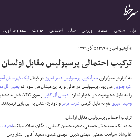
ایران
سیاسی
اقتصاد
ورزشی
جهان
اجتماعی
حوادث
علوم و فن آوری
»
آرشیو اخبار
»
۱۳۹۹
»
آذر ۱۳۹۹
ترکیب احتمالی پرسپولیس مقابل اولسان 
به گزارش خبرگزاری
خبرآنلاین
،
پرسپولیس
عصر امروز
در فینال
لیگ قهرمانان آسی
کره جنوبی
می رود. پرسپولیس در حالی وارد این میدان می شود که
یحیی گل م
را به دلیل محرومیت در اختیار ندارد.
عیسی آل کثیر
از سوی AFC شش ماه محروم شد و
وحید امیری
هم به دلیل گرفتن
کارت قرمز
و دوکارته شدن به این بازی نرسیدند.
ترکیب احتمالی پرسپولیس مقابل اولسان:
حامد لک، سیدجلال حسینی، محمدحسین کنعانی زادگان، میلاد سرلک،
احمد نو
عالیشاه، سیامک نعمتی، مهدی شیری، مهدی عبدی، سعید آقایی، بشار رسن