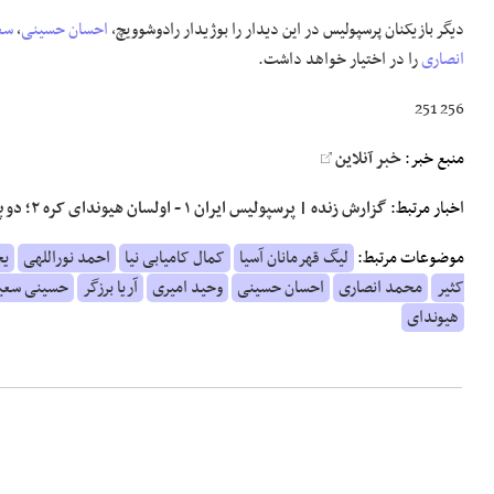
دیگر بازیکنان پرسپولیس در این دیدار را بوژیدار رادوشوویچ،
احسان حسینی
،
سع
انصاری
را در اختیار خواهد داشت.
256 251
منبع خبر:
خبر آنلاین
اخبار مرتبط:
گزارش زنده | پرسپولیس ایران ۱ - اولسان هیوندای کره ۲؛ دو پنالتی VAR جام را از قرمز‌ها گرفت
موضوعات مرتبط:
لیگ قهرمانان آسیا
کمال کامیابی نیا
احمد نوراللهی
یح
کثیر
محمد انصاری
احسان حسینی
وحید امیری
آریا برزگر
حسینی سعی
هیوندای