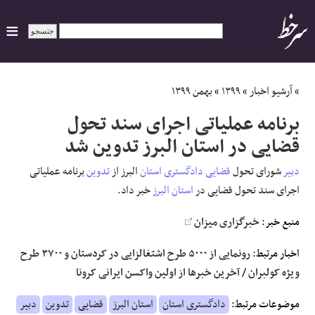
ایران
»
آرشیو اخبار
»
۱۳۹۹
»
بهمن ۱۳۹۹
برنامه عملیاتی اجرای سند تحول
سیاسی
قضایی در استان البرز تدوین شد
اقتصاد
دبیر
شورای تحول
قضایی
دادگستری استان
البرز از
تدوین
برنامه عملیاتی
اجرای سند تحول قضایی در
استان البرز
خبر داد.
ورزشی
منبع خبر:
خبرگزاری میزان
جهان
اخبار مرتبط:
رونمایی از ۵۰۰۰ طرح اشتغالزایی در کردستان و ۳۷۰۰ طرح
ویژه کولبران / آخرین خبرها از اولین واکسن ایرانی کرونا
اجتماعی
موضوعات مرتبط:
دادگستری استان
استان البرز
قضایی
تدوین
دبیر
حوادث