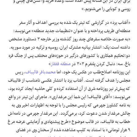
برای ایران در این مساله پیش آمده است، وعده خرید واکسن‌های چینی و
روسی و کوبایی را می‌شنویم.»
«آفتاب یزد» در گزارشی که تیتر یک شده به بررسی اهداف و آثار سفر
منطقه‌ای ظریف پرداخته و با عنوان «تنظیمات جدید منطقه» می‌نویسد:
«به صورت خلاصه سفر‌های چند روز گذشته وزیر خارجه ۳ دستاورد مشخص
داشته است:یک: انتشار بیانیه مشترک ایران، روسیه و ترکیه در مورد سوریه.
دو:تحکیم همکاری با کشور‌های درگیر در حوزه‌های مختلف پس از جنگ قره
باغ. سه: دنبال کردن پلتفرم ۳+۳ در
منطقه قفقاز
»
این روزنامه اصلاح‌طلب در عکس یک خود، اما
محمدباقر قالیباف
، ریس
مجلس را هدف گرفته است. آفتاب یزد با انتشار عکسی نامناسب از قالیباف
که پیش‌تر نیز روزنامه شرق از آن استفاده کرده و کلی حاشیه ایجاد کرده بود،
می‌نویسد: «آقای قالیباف! این شما این مرغداری». ماجرای این تیتر در واقع
به نامه کشاورز جهرمی که رئیس مجلس را با توجه به اظهارات اخیر وی به
چالش مرغدار شدن دعوت کرد، برمی‌گردد. این مرغدار جهرمی در نامه‌اش
خطاب به قالیباف، در قالب موضوع «طرح پیشنهادی و آزمایشی عرضه مرغ
۹ هزار تومانی» با استناد به کلیپ مشاهده شده از سخنان وی در فضای