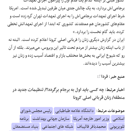
کشور مبنی بر اینکه کدام یک قدم اول را پیرامون اجرای تعهدات
برجامی‌اش بردارد، به یک چالش جدی میان طرفین تبدیل شده است. امریکا
شرط اجرای تعهدات برجامی‌اش را به اجرای تعهدات تهران گره زده است و
مقام‌های کشورمان هم معتقدند کشوری که ابتدا از اجرای تعهداتش تخطی
کرده، باید گام نخست را بردارد.»
ایران در گزارش دیگری زنان را قربانی اصلی کرونا اعلام کرده است. البته نه
از باب اینکه زنان بیشتر از مردم تحت تاثیر این ویروس، می‌میرند. بلکه از آن
رو که شیوع ایرانی به بخش‌ها مختلف بازار و اقتصاد آسیب زده و زنان نیز
بیشترین آسیب را دیده‌اند.
منبع خبر:
فردا
اخبار مرتبط:
چه کسی باید اول به برجام برگردد؟/ تنظیمات جدید در
منطقه/ زنان قربانی اصلی کرونا
موضوعات مرتبط:
دانشگاه علامه طباطبایی
رئیس مجلس شورای
اسلامی
وزیر امور خارجه آمریکا
سازمان جهانی بهداشت
برنامه
تلویزیونی
محمدباقر قالیباف
شبکه های اجتماعی
بنیاد مستضعفان