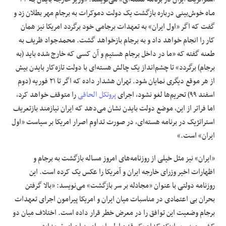
مـاه خوش‌بینی درباره بازگشت یک دولت دموکرات به برجام مهر بطلان زد و
گفت که اگر «اول ایران» به تعهدات برجامی خود برگردد امریکا نیز همان
کار را انجام خواهد داد و به برجام بازخواهد گشت. محمدجواد ظریف به
طعنه گفته که «ما در داخل برجام هستیم و آن کسی که خارج شده باید (به
برجام) برگردد» تا چشم‌انداز یک چالش هسته‌ای با دولت تازه‌کار بایدن بیش
از هر موقع دیگری نمایان شود. تهران هشدار داده که اگر تا ۲۱ فوریه (دوم
اسفند ۹۹) تحریم‌ها‎ لغو نشود، اجرای
پروتکل الحاقی
را متوقف خواهد کرد،
اما فراتر از این، موضع دولت بایدن نشان می‌دهد که ایران نیازمند بازتعریف
استراتژیک در برنامه هسته‌ای، در صورت تداوم اصرار امریکا بر سیاست «اول
ایران» است.»
«ایران» نیز مثل خیلی از روزنامه‌های امروز مساله بازگشت به برجام و
اظهارات اخیر وزرای خارجه ایران و آمریکا را عکس یک کرده است. این
روزنامه دولتی با عنوان «مجادله بر سر بازگشت» می‌نویسد: «بالا گرفتن
بحران بی اعتمادی در مناسبات میان ایران و امریکا پیرامون اجرای تعهدات
برجام وضعیت این توافق را در معرض خطر قرار داده است. اختلاف میان دو