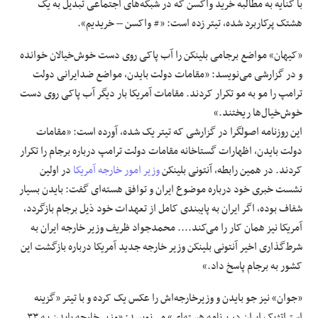
با کنایه به مطالبه خرید واکسن که در شبکه‌های اجتماعی تبدیل به یک
هشتک پرکاربرد شده، تیتر زده است: «# واکسن – خریدیم».
«کیهان» مواضع برجامی بلینکن را آب پاکی روی دست خوش‌خیالان خوانده
و در گزارشی می‌نویسد: «مقامات دولت بایدن، مواضع ضدایرانی دولت
ترامپ را مو به مو تکرار کردند. مقامات آمریکا بار دیگر آب پاکی روی دست
خوش‌خیال‌ها ریختند.»
این روزنامه اصولگرا در گزارشی که تیتر یک شده، آورده است: «مقامات
دولت بایدن، اظهارات گستاخانه مقامات دولت ترامپ درباره برجام را تکرار
کردند. در همین رابطه، آنتونی بلینکن
وزیر امور خارجه آمریکا
در اولین
نشست خبری خود درباره موضوع ایران و توافق هسته‌ای گفت: بایدن بسیار
شفاف بوده، اگر ایران به پایبندی کامل از تعهدات خود ذیل برجام بازگردد،
آمریکا نیز همان کار را می‌کند.... محمدجواد ظریف وزیر خارجه ایران به
شرط‌گذاری اخیر آنتونی بلینکن وزیر خارجه جدید آمریکا درباره بازگشت این
کشور به برجام پاسخ داد.»
«جوان» نیز جو بایدن و وزیرخارجه‌اش را عکس یک کرده و با تیتر «گزینه
استراتژیک ایران در برنامه هسته‌ای» می‌نویسد: «وزیر خارجه بایدن بـه ۳۳