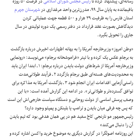
رسانه‌ای، پیشنهاد کرده تا
رئیس مجلس شورای اسلامی
در فرصت ۵۰ روزه
باقیمانده به پایان سال ۹۹، مدرن‌ترین واحد مرغداری در
شهرستان جهرم
استان فارس را به ظرفیت ۳۹ هزار و ۵۰۰ قطعه جهت عملیاتی کردن
دیدگاهش بصورت عقد قرارداد در دفتر رسمی یک دوره تولیدی در سال
جاری را تحویل بگیرد.
«وطن امروز» وزیرخارجه آمریکا را به بهانه اظهارات اخیرش درباره بازگشت
به برجام عکس یک کرده و با تیتر «فراموشخانه برجام» می‌نویسد: «رونمایی
وزیرخارجه آمریکا از شرط‌های دولت بایدن درباره برجام: ۱ ـ ابتدا ایران باید
به محدودیت‌های هسته‌ای طبق برجام بازگردد ۲ ـ فرآیند طولانی‌مدت
راستی‌آزمایی اقدامات ایران انجام شود ۳ ـ بازگشت آمریکا به مذاکره برای
توافق گسترده‌تر و طولانی‌تر». در ادامه این گزارش آمده است: «با این
وصف پرسش اساسی از دولت روحانی و دستگاه سیاست خارجی‌اش این است
که پس چه فرقی میان بایدن و ترامپ یا بلینکن و پمپئو وجود دارد؟
رئیس‌جمهور مو نارنجی کاخ سفید هم در پی همان هدفی بود که تیم بایدن
آن را دنبال می‌کند»
این روزنامه اصولگرا در گزارش دیگری به موضوع خرید واکسن اشاره کرده و