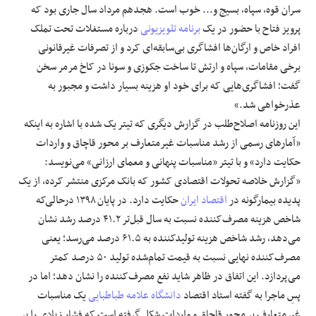
سران قوه، سپاه، بسیج و... خوب است. هجدهم مرداد سال جاری بود که
پرویز فتاح با حضور در یک
برنامه تلویزیونی
درباره مستغلات تحت تملک
افراد خاص و ارگان‌ها افشاگری بی‌سابقه‌ای کرد و از تصرفات غیرقانونی
برخی مقامات، سپاه و ارتش تا ساخت جکوزی و سونا در کاخ مرمر سخن
گفت؛ افشاگری‌هایی که برای خود او هزینه بسیار داشت و مجبور به
عذرخواهی شد.»
این روزنامه اصلاح‌طلب در گزارش دیگری که تیتر یک شده با اشاره به اینکه
«آمار‌های رسمی از رشد مناسبات غیرمتعارف بر محور قاچاق و واردات
حکایت دارد» و با تیتر «مناسبات پنهانی و معمای ارزانی» می‌نویسد:
«گزارش خلاصه تحولات اقتصادی کشور که بانک مرکزی منتشر کرده، از یک
پدیده بیمارگونه در
اقتصاد ایران
حکایت دارد. در پایان ۱۳۹۸ در‌حالی‌که
شاخص هزینه مصرف‌کننده نسبت به سال قبل‌تر ۴۱.۲ درصد رشد نشان
می‌دهد، رشد شاخص هزینه تولید‌کننده به ۶۱.۵ درصد می‌رسد؛ یعنی
مصرف‌کننده نهایی نسبت به قیمت تمام‌شده تولید ۵۰ درصد کمتر
می‌پردازد. این اتفاق در ظاهر شاید نفع مصرف‌کننده را نشان دهد؛ اما در
پسِ ماجرا به گفته استاد اقتصاد
دانشگاه علامه طباطبایی
یک مناسبات
غیرمتعارف بر محور قاچاق و واردات شکل گرفته است که فشار زیادی را بر