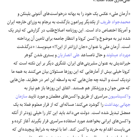
غنی‌سازی شده است.»
«آرمان ملی» عکس یک خود را به بهانه درخواست‌های آنتونی بلینکن و
محمدجواد ظریف
از یکدیگر پیرامون بازگشت به برجام به وزرای خارجه ایران
و آمریکا اختصاص داد است. این روزنامه اصلاح‌طلب در گزارشی که تیتر یک
شده نیز به موضوع واکسن کرونا و انتظار جامعه برای تامین آن پرداخته
است. آرمان ملی با عنوان «جان ارزانتر از این؟!» مینویسد: «درگذشت
مهرداد میناوند
و حال نامساعد
علی انصاریان
و بستری شدن گوهر
خیر‌اندیش به عنوان سلبریتی‌های ایران، تلنگری دیگر بر این نکته است که
کرونا خیلی بیش از آمار‌هایی که این روز‌ها مسئولان بیان می‌کنند به همه ما
نزدیک است و البته چه جان‌هایی که به واسطه این امر در خطرند، جان‌هایی
که حتی جوان و ورزشکار هم هستند. اتفاق این روز‌ها باز هم نیاز به
واکسیناسیون
سراسری از طریق واکسن‌های مطمئن و مورد تایید
سازمان
جهانی بهداشت
را گوشزد می‌کند؛ مساله‌ای که از قرار معلوم فعلا به یک
معضل تبدیل شده است. دولت می‌داند باید این کار را خیلی زودتر از آنکه
واکسن‌های ایرانی بخواهند مورد استفاده سراسری قرار بگیرند آغاز کرده و
می‌بایست اقدام به خرید واکسن کند. اما با توجه به شرایط پیچیده‌ای که