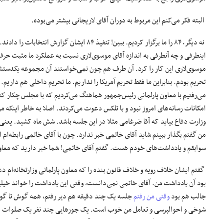
البته فکر می‌کنم این مربوط به دوران آقای لاریجانی بیشتر می‌بوده.
نه دیگر، ۸۴ را ما برگزار کردیم. ببین! تنفیذ 
اینطرفی و چه آنطرفی به اندازه آقای موسوی‌لاری نسبت به عملکرد ما مثبت حرف
موسوی‌لاری این کار را کرد. آن طرف هم چون نمی‌خواستند آن مجموعه یکدستشا
تحریم بودم. بنابراین ما فقط تحریم آمریکا را نداریم. ما تحریم داخلی هم داریم
می‌رفتیم با معاون پارلمانی رئیس‌جمهور هماهنگ می‌کردیم که با مجلس چکار ک
امکانات رسانه‌های امروز نبود و با تلکس دعوت می‌کردند. اصلا به خاطر اینکه م
وزارت دفاع بیاید که آقا ضرغامی مثلا در این جلسه باشد. شش ماه کشید. یعنی ش
من گفتم بگذار ببینم شاید آقای خاتمی خبر ندارد. چون با آقای خاتمی رابطه‌ام
سوابقم و یادداشت‌های خودم هست. گفتم آقای خاتمی! شما خبر دارید که معاون پ
گفتم ایشان خلاف رویه و خلاف قانون بنده را که معاون پارلمانی وزارتخانه‌ام د
بود آن یادداشت من. آقای خاتمی نمی‌دانست، وقتی این یادداشت را خواند خیلی
جالب هم بود
وقتی من رفتم
جلسه یک چند دقیقه هم دیر رفتم، همه گوش تا گوش
شوخی و احوالپرسی و تعامل من خوب است. یک جورهایی چند نفر یک صلوات فرست