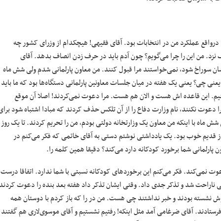
۸۴ ایشان گزارش انتخابات را دادند. درواقع عملکرد من در انتخابات بود. آقای فقیهی! هیچکدام از وزرای کشور چه
 نزد. من این را چرا می‌گویم؟ چون آدم باید در حرف زدن انصاف بدهد. آقای
ن سوراخ شود، نمی‌خواستند مرا قبول کنند. من معاون پارلمانی شدم ولی شش ماه
. یعنی چی؟ یعنی یک هفته در میان جلسات معاونین پارلمانی دستگاه‌ها بود که ما باید
نیم. این قاعده اش هست و الان هم هست. مرا دعوت نمی‌کردند! اصلا آن موقع
را دعوت نکنند، نام وزارت دفاع را از آن تلکس حذف کردند که مبادا اشتباه شود برای
ش ماه با اینکه من معاون یک وزارتخانه دولتی بودم، من را تحریم کردند. تا یک روز
 از قدیم خوب بود. یک یادداشتی نوشتم دستی به آقای خاتمی که فکر می‌کنم در
ارلمانی شما برخورد کودکانه دارد می‌کند؟ دقیقا همین کلمه را.
عوت نمی‌کند. فکر می‌کنم این برخوردهای کودکانه نسبتی با شما ندارد. اتفاقا درست
 ناراحت شد و تذکر جدی داد. وقتی ایشان تذکر داد هفته بعد بنده را دعوت کردند
 نشسته بودند و خبر نداشتند چی هست. من در را که باز کردم با دوستان همه
ادند. آقای ضرغامی آمد مثل اینکه! رفتیم نشستیم و آقای موسوی‌لاری هم گفتند