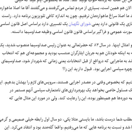
اش این است که برنامه خوب تولید کند. مثلا ما بخصوص ایام عید که خیلی
الان هم همین است، بسیاری از مردم تماس می‌گرفتند و می‌گفتند آقا ما اصلا ماهواره
را بستیم و کنار گذاشتیم و در کل این ۱۵ روز ۲۰ روز ایام عید ما اصلا سراغ ماهواره‌مان نرفتیم. چون به اندازه کافی تلویزیون برنامه دارد. راست
زی یک قانونی دارد یعنی
شورای نگهبان
یک تفسیری دارد براساس اصل قانون اساسی
صورت عمومی و فراگیر براساس قانون قانون اساسی وظیفه صداوسیما دانسته.
حالا اگر از آن بحث‌ها بگذریم. من باز برمی‌گردم به آن بحث‌های فضای مجازی و امثال اینها. در سال ۸۳ که حضرتعالی به عنوان رئیس صداوسیما منصوب شدید، ی
جه به اینکه خودتان هم به جریان ایثارگران منتسب بودید و مجموعه‌ای هم که انتخاب
ل شد به ماجرایی که درواقع از قبل انتخابات یعنی زمانی که شهردار شود، صداوسیمای
ره سیاسی اجرایی بود. قبول دارید این را؟
نیم که بخصوص وقتی در مصدر اجرایی هستند، سرویس‌های لازم را بهشان بدهیم. ای
 یک مسئول خاصی بخواهد یک بهره‌برداری‌های نامتعارف سیاسی آنهم مستمر در
ره‌ها هم همینطور بوده، این را رعایت کند. ولی در مورد این مثال هایی که
 مطلب شما درست باشد، ما بایستی مثلا یکی، دو سال اول رابطه خیلی صمیمی و گرمی
 و نسبت به برنامه هایی که ما می‌رفتیم، واقعا گله‌مند بود و انتقاد می‌کرد. این