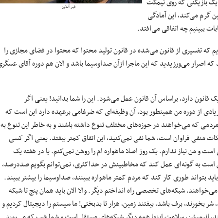
ادگی کامل دارم برای نامزد شدن در انتخابات ۱۴۰۰ و مثل یک بازیکنی که روی نیمکت
خبر آنلاین
ن گرم می‌کند، این آمادگی
بات ببینیم چه اتفاقی می‌افتد.
مختلف بالاخص ۱۵ سال اخیر، ما شاهد بودیم که تفسیری از قانون می‌شده در قانون تولید محتوا که محتوا در فضای مجازی را
 که اصرار می‌ورزیدید که این ماجرا ازآن صداوسیما باشد و الان هم دوره آقای عسگر
 قانون دارد، براساس آن قانون عمل می‌شود. این را شما بدانید! یعنی اگر
دی از دوره من همینطور بود، آن وظیفه‌ای که ضرغامی برعهده دارد این است که
مردمی که می‌خواهند در حوزه‌های مختلف تنوع داشته باشند و به خاطر این تنوع به
ت منفی فراوان است، شما نفی نمی‌کنید، این اتفاق کمتر بیفتد. یعنی اگر کسی
 است و من نیاز ندارم. یک روز اصلا ماهواره ام را روشن نمی‌کنم. یا در هفته یک
این است به گونه‌ای عمل کند که مخاطبینش در حداکثری، نمی‌توانم بگویم صددرصد،
 بتواند طوری کار کند که مردم کمتر ماهواره ببینند، صداوسیما را بیشتر ببیند.
‌خواهند، شبکه‌های تخصصی راه انداختم دیگر. والا الان باید همان پنج تا شبکه
 سُر بخورند، برف باشد، بیفتند زمین، هزار تا بدبختی! ما سیستم را دیجیتال کردیم و
تند، انیمیشن، سلامت اینها همه دیگر شبکه‌های مستقل است و شما شب که می‌روید