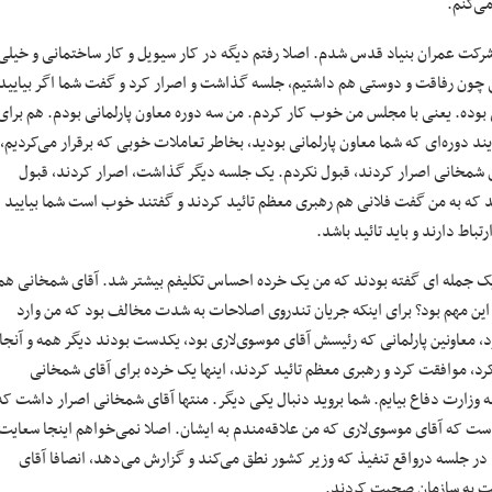
می‌کنم.
شرکت عمران بنیاد قدس شدم. اصلا رفتم دیگه در کار سیویل و کار ساختمانی و خیلی
ی چون رفاقت و دوستی هم داشتیم، جلسه گذاشت و اصرار کرد و گفت شما اگر بیایید
 بوده. یعنی با مجلس من خوب کار کردم. من سه دوره معاون پارلمانی بودم. هم برای
 دوره‌ای که شما معاون پارلمانی بودید، بخاطر تعاملات خوبی که برقرار می‌کردیم،
خانی اصرار کردند، قبول نکردم. یک جلسه دیگر گذاشت، اصرار کردند، قبول
بعد که به من گفت فلانی هم رهبری معظم تائید کردند و گفتند خوب است شما بیایید
رتباط دارند و باید تائید باشد.
یک جمله ای گفته بودند که من یک خرده احساس تکلیفم بیشتر شد. آقای شمخانی هم
ن مهم بود؟ برای اینکه جریان تندروی اصلاحات به شدت مخالف بود که من وارد
 معاونین پارلمانی که رئیسش آقای موسوی‌لاری بود، یکدست بودند دیگر همه و آنجا
رد، موافقت کرد و رهبری معظم تائید کردند، اینها یک خرده برای آقای شمخانی
 وزارت دفاع بیایم. شما بروید دنبال یکی دیگر. منتها آقای شمخانی اصرار داشت که
ست که آقای موسوی‌لاری که من علاقه‌مندم به ایشان. اصلا نمی‌خواهم اینجا سعایت
د، ایشان وزیر کشور بودند در جلسه درواقع تنفیذ که وزیر کشور نطق می‌کند و گزارش می‌دهد، انصافا آقای
بت به سازمان صحبت کردند.