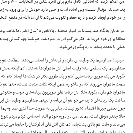
من اعلام کردم که آم
یک مسابقه فوتبال نشسته ولی آماده است و حتی دارد خودش را برای ورود به زمی
را در خودم ایجاد کردم و دارم حفظ و تقویت می‌کنم تا ان شاءالله در مقطع انتخا
در همان جایگاه صداوسیما در ادوار 
مطلقا برای خود می‌داند. فکر می‌کنم این در دوره شما هم شما جزو کسانی بودید
خیلی با شدت بیشتر دارد پیگیری می‌شود.
ببینید! صداوسیما یک وظیفه‌ای دارد، وظیفه‌اش را انجام می‌دهد. مملکت هم یک
صداوسیما یک مقطعی مثلا رقیب اصلی اش ماهواره‌ها هستند، کمااینکه بخش زیا
بگوید من یک طوری برنامه‌سازی کنم و یک طوری تکثر در شبکه‌ها ایجاد کنم که 
سمت ماهواره می‌روند که در ماهواره ضمن اینکه نکات مثبت هست، حتما هم نکا
ماهواره هم دارد، بگوید مثلا الان برنامه‌های تلویزیون برنامه‌های خوب و متنوعی
ساعت یک برنامه‌ای دارد، می‌خواهم آن برنامه را ببینم. صداوسیما وظیفه‌اش 
چون بعضی چیزها اقتضاء کشور نیست. بنابراین به صورت حداکثری صداوسیما باید
حالا چقدر موفق است، بماند. من در دوره خودم البته احساس کردم مردم تنوع می
می‌ماند و ملت هم بالای پشت‌بام، کماکان آنتن‌های آنالوگشان را جابجا می‌کردند،
شبکه‌ها را افزایش دادیم. الان کسی که فیلم و سریال بخواهد ببیند، ورزش، مس