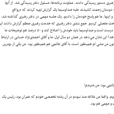
رهبری دستور رسیدگی دادند. معاونت برنامه‌ها، مسئول دفتر رسیدگی شد. از آنها
ه دوستان زحمت کشیدند علیه صداوسیما یک گزارش تهیه کردند که درواقع
 اینها. ما هم پاسخ خودمان را دادیم. یک جلسه مهمی در دفتر رهبری گذاشته شد،
. بحث مفصلی کردیم. جمع بندی دفتر رهبری که خدمت رهبری معظم گزارش دادند این
بود که درواقع ۵۰-۵۰ رای دادند. گفتند بخشی از فرمایشات آقای رئیس‌جمهور درست است و صداوسیما باید خودش را اصلاح کند و ۵۰ درصد هم توضیحات ما
هد؟ این نشان می‌دهد در همان دو سال اول، ما و آقای احمدی‌نژاد حسابی در ارتباط ب
چون من مشی ام همینطور است، با آقای خاتمی هم همینطور بود. من یکی از بهترین
اتمی بود، من شنیدم!
شوم. واقعا من علاقه مند نبودم در آن رشته تخصصی خودم که عمران بود، رئیس یک
 و مهمی هم بود.