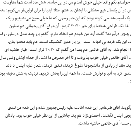
د. خواستم بگم واقعا خیلی خوش آمدم من در این جلسه. شش ماه است شما مقاومت
 آن یکسال هیچ مشکلی با ایشان نداشتم. مثلا اینها را برای اولین‌بار می‌گویم: مثلا
 از جمله یک آسیب‌شناسی کرده بودم که این خبر رسمی که ما خیلی سیخ می‌نشینیم و یک
جمله می‌گوییم و یک جا هم تپق می‌زنیم یک خرده خبر می‌تواند صمیمی‌تر باشد. لذا یک طراحی شخصا برای خبر ۲۰:۳۰ کردم. آن موقع آقای رحمانی هم معاون
چیزی درآورید؟ گفت آره، من خودم هم انتقاد دارم. گفتم برو چند مدل دربیاور. رف
 این یک خرده بی ادبانه است، این باز هنوز کلاسیک است. هم باید محتوایتان،
محتوای متفاوت و صمیمی شود و هم رفتار گوینده. حالا وقت‌تان را نگیرد، ۲۰:۳۰ انجام شد. به آقای خاتمی هم بعدا من گفتم که ۲۰:۳۰ قرار است اخبار حاشیه ای
ید. آقای خاتمی خیلی خوب پذیرفت و تا آخر معترض ما نشد. از جمله ایشان وقتی سال
ک مقدار زیادی از دانشجوها شلوغ کردند، تندی کردند، شعار علیه ایشان دادند،
ی کرد به آنها و نوارش هست. ما همه این را پخش کردیم. نزدیک به شش دقیقه بود.
.
‌گویند آقای ضرغامی این همه اهانت علیه رئیس‌جمهور شده و این همه من تندی
یچی ایشان نگفتند. احمدی‌نژاد هم یک جاهایی از این نظر خیلی خوب بود. یادتان
آن جلسه آقای خاتمی حاشیه داشت.