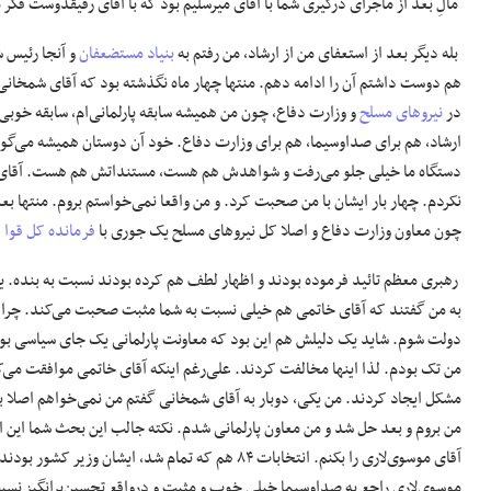
مالِ بعد از ماجرای درگیری شما با آقای میرسلیم بود که با آقای رفیقدوست فکر 
بله دیگر بعد از استعفای من از ارشاد، من رفتم به
بنیاد مستضعفان
و آنجا رئیس 
هم دوست داشتم آن را ادامه دهم. منتها چهار ماه نگذشته بود که آقای شمخان
در
نیروهای مسلح
و وزارت دفاع، چون من همیشه سابقه پارلمانی‌ام، سابقه خوبی
ارشاد، هم برای صداوسیما، هم برای وزارت دفاع. خود آن دوستان همیشه می‌گویند
دستگاه ما خیلی جلو می‌رفت و شواهدش هم هست، مستنداتش هم هست. آقای شم
نکردم. چهار بار ایشان با من صحبت کرد. و من واقعا نمی‌خواستم بروم. منتها 
چون معاون وزارت دفاع و اصلا کل نیروهای مسلح یک جوری با
فرمانده کل قوا
ا
رهبری معظم تائید فرموده بودند و اظهار لطف هم کرده بودند نسبت به بنده. 
به من گفتند که آقای خاتمی هم خیلی نسبت به شما مثبت صحبت می‌کند. چرا ای
دولت شوم. شاید یک دلیلش هم این بود که معاونت پارلمانی یک جای سیاسی بود،
من تک بودم. لذا اینها مخالفت کردند. علی‌رغم اینکه آقای خاتمی موافقت می‌ک
مشکل ایجاد کردند. من یکی، دوبار به آقای شمخانی گفتم من نمی‌خواهم اصلا به
من بروم و بعد حل شد و من معاون پارلمانی شدم. نکته جالب این بحث شما این ا
آقای موسوی‌لاری را بکنم. انتخابات ۸۴ هم که تمام ش
موسوی‌لاری راجع به صداوسیما خیلی خوب و مثبت و درواقع تحسین‌برانگیز نس