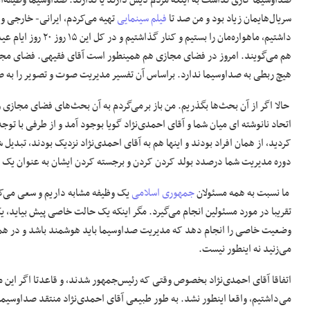
صداوسیما کاری نداشت به اینکه مردم دیش دارند یا ندارند. صداوسیما وظیفه‌
سریال‌هایمان زیاد بود و من صد تا
فیلم سینمایی
تهیه می‌کردم، ایرانی- خارجی و 
داشتیم، ماهواره‌مان 
هم می‌گویند. امروز در فضای مجازی هم همینطور است آقای فقیهی. فضای مجا
هیچ ربطی به صداوسیما ندارد. براساس آن تفسیر مدیریت صوت و تصویر را به 
اتحاد نانوشته ای میان شما و آقای احمدی‌نژاد گویا بوجود آمد و از طرفی با تو
کردید، از همان افراد بودند و اینها هم به آقای احمدی‌نژاد نزدیک بودند، تبدی
دوره مدیریت شما درصدد بولد کردن کردن و برجسته کردن ایشان به عنوان یک چه
ما نسبت به همه مسئولان
جمهوری اسلامی
یک وظیفه مشابه داریم و سعی می‌ک
تقریبا در مورد مسئولین انجام می‌گیرد. مگر اینکه یک حالت خاصی پیش بیاید،
وضعیت خاصی را انجام دهد که مدیریت صداوسیما باید هوشمند باشد و در همه دو
می‌زنید نه اینطور نیست.
اتفاقا آقای احمدی‌نژاد بخصوص وقتی که رئیس‌جمهور شدند، و قاعدتا اگر این
می‌داشتیم، واقعا اینطور نشد. به طور طبیعی آقای احمدی‌نژاد منتقد صداوسیما شد