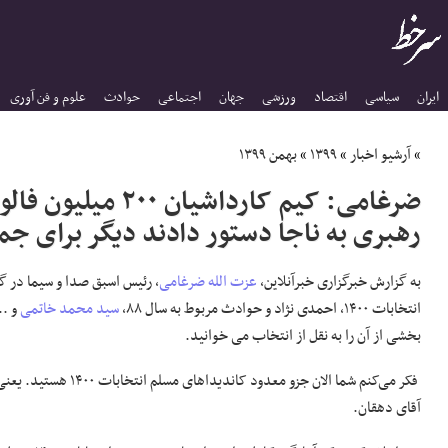
ایران
سیاسی
اقتصاد
ورزشی
جهان
اجتماعی
حوادث
علوم و فن آوری
»
آرشیو اخبار
»
۱۳۹۹
»
بهمن ۱۳۹۹
ضرغامی: کیم کاردا
رهبری به ناجا دستور دادند دیگر برای جم
به گزارش خبرگزاری خبرآنلاین،
عزت الله ضرغامی
، رئیس اسبق صدا و سیما در گف
انتخابات ۱۴۰۰، احمدی نژاد و حوادث مربوط به سال ۸۸،
سید محمد خاتمی
و ..
بخشی از آن را به نقل از انتخاب می خوانید.
فکر می‌کنم شما الان جزو معدود ک
آقای دهقان.