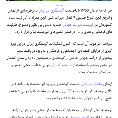
خبر آنلاین
چرا که به اذعان UNWTOصنعت
گردشگری در ایران
با برخورداری از تمدن
علوم و فن آوری
و تاریخ کهن، تنوع طبیعی ۴ فصل، میراث غنی کهن همراه با آثار ثبت شده
کشورمان در
فهرست میراث جهانی
، صنایع دستی بی نظیر و متنوع، ظرفیت
فرهنگی و هنری
های فرهنگی و هنری و ... در صدر کشورهای توریست پذیر قرار دارد.
مقالات
شواهد امر موید آن است که اکنون تشکیلات گردشگری ایران در پی بهره
گیری از مزایای اقتصادی، اجتماعی و فرهنگی و به ویژه دریافت سهم
بیشتری از درآمد جهانی حاصل از گردشگری و همچنین بالابردن سطح اشتغال
در کشور بوده و با حمایت از
سرمایه گذاران
در پی شتاب بخشی به موتور
محرکه این صنعت است.
ارتقای
ساختار سازمانی
صنعت گردشگری و ورود این صنعت به برنامه های
کلان توسعه، افزایش سرمایه گذاری بر بستر زیرساخت ها را در پی داشته و
نتایج آن را در دوران پساکرونا شاهد خواهیم بود.
توجه به نقش گردشگری به عنوان یک صنعت فرابخشی و مهمترین مولفه
تحقق اهداف «
اقتصاد مقاومتی
» نیز حایز اهمیت زیادی است. رویکردهای