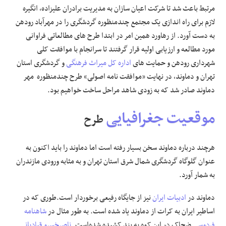
مرتبط باعث شد تا شرکت اعیان سازان به مدیریت برادران علیزاده، انگیره
لازم برای راه اندازی یک ‌مجتمع چندمنظوره گردشگری را در مهرآباد رودهن
به دست آورد. از رهاورد همین امر در ابتدا طرح های مطالعاتی فراوانی
مورد مطالعه و ارزیابی اولیه قرار گرفتند تا سرانجام با موافقت کلی
شهرداری رودهن و حمایت های
اداره کل میراث فرهنگی
و گردشگری استان
تهران و دماوند، در نهایت «موافقت نامه اصولی» طرح چندمنظوره مهر
دماوند صادر شد که به زودی شاهد مراحل ساخت خواهیم بود.
موقعیت جغرافیایی
طرح
هرچند درباره دماوند سخن بسیار رفته است اما دماوند را باید اکنون به
عنوان گلوگاه گردشگری شمال شرق استان تهران و به مثابه ورودی مازندران
به شمار آورد.
دماوند در
ادبیات ایران
نیز از جایگاه رفیعی برخوردار است.طوری که در
اساطیر ایران به کرات از دماوند یاد شده است. به طور مثال در
شاهنامه
فردوسی
ضحاک در این کوه به بند کشیده شده‌است.
ناصرخسرو قبادیانی