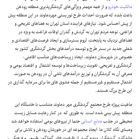
مالکیت خودرو
و از همه مهمتر ویژگی‌های گردشگرپذیری منطقه رودهن
باعث شده که ضرورت احداث طرح توریستی مهردماوند در این منطقه بیش
از پیش احساس شود. نیازهای فزاینده استان تهران به فضاهای تفریحی و
فراغتی، توجه مردم تهران به گردش و گذران اوقات فراغت به ویژه در
فضاهای نزدیک به پایتخت، لزوم بسترسازی و ایجاد فرصت‌های اقتصادی و
شغلی جدید در بستر طرح و توسعه درآمدهای بخش گردشگری کشور به
خصوص در شهرستان دماوند، ایجاد زیرساخت‌های مناسب اقامتی-
گردشگری و تفریحی، تقویت زیرساخت‌ها و توسعه اشتغال و اقتصاد بومی و
معرفی آن به گردشگران و توزیع درآمدهای ناشی آن در رودهن به صورت
اشتغال مستقیم و غیرمستقیم از جمله مشوق های ما برای سرمایه گذاری در
این طرح بزرگ هستند.
ماهیت پروژه طرح مجتمع گردشگری مهر دماوند متناسب با خاستگاه این
منطقه پیش بینی شده است. به طوری که در کنار رعایت مسایل زیست
محیطی در جذب
منابع انسانی
حتما از نیروهای بومی استفاده خواهد شد
ومبنای نگاه کلان ما ایجاد مجموعه ای در خورشان رودهن و تلاش برای
ماندگاری گردشگران وبهره گیری از ظرفیت های گوناگون طبیعی و فرهنگی -