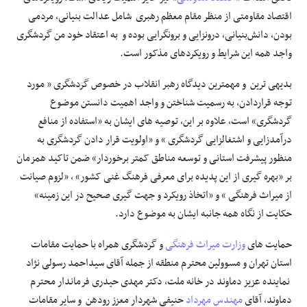
اقتصاد مقاومتی از منظر مقام‌ معظم رهبری شامل عدالت بنیانی، مردمی
بودن، دانش‌بنیانی، درونزایی و برونگرایی بوده و به اعتقاد خود من گردشگری
واجد همه این شرایط و رویکردهای مذکور است.
بدیهی ترین و مهمترین دیدگاه رهبر انقلاب در خصوص گردشگری « مورد
توجه قراردادن، به رسمیت شناختن و واجد اهمیت دانستن موضوع
گردشگری» است، علاوه بر این، توصیه های ایشان به «استفاده از منافع
درآمدزایی و اشتغالزایی گردشگری » و «اولویت قرار دادن گردشگری به
منظور پیشرفت استانی و توسعه مناطق کمتر برخوردار» ضمن تاکید همزمان
بر «بهره گیری از این پدیده برای معرفی فرهنگ غنی کشور» ، «لزوم صیانت
از میراث فرهنگی » و «اتخاذ رویکرد و جهت گیری صحیح در این زمینه»
حکایت از نگاه همه جانبه ایشان به موضوع دارد.
حمایت های
وزارت میراث فرهنگی
و گردشگری همراه با حمایت مقامات
استان تهران و مسوولین محترم منطقه از جمله آقای سیداحمد رسولی نژاد
نماینده عزیز دماوند در خانه ملت، دکتر مهدی حیدری فرماندار محترم
دماوند، آقای
مهندس مهرداد
حنیفی شهردار معزز رودهن و سایر مقامات