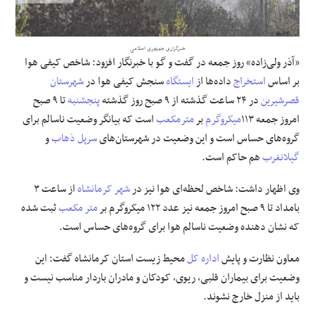
علوم و فن آوری
خبرگزاری جمهوری اسلامی
«آذر ولی‌زاده» روز جمعه در گفت و گو با خبرنگار افزود: شاخص کیفی هوا
فرهنگی و هنری
بر اساس
استخراج
داده‌ها از
ایستگاه
سنجش کیفی هوا در
شهرستان
قصرشیرین
در ۲۴ ساعت گذشته از ۹ صبح روز گذشته
پنجشنبه
تا ۹ صبح
مقالات
امروز جمعه ۱۱۳
میکروگرم
بر
مترمکعب
است که بیانگر وضعیت ناسالم برای
گروه‌های حساس است و این وضعیت در شهرستان‌های
سرپل ذهاب
و
گیلانغرب
هم حاکم است.
وی اظهار داشت: شاخص لحظه‌ای هوا نیز در
شهر کرمانشاه
از ساعت ۳
بامداد تا ۹ صبح امروز جمعه نیز عدد ۱۲۲ میکروگرم بر
متر مکعب
ثبت شده
که نشان دهنده وضعیت ناسالم هوا برای گروه‌های حساس است.
معاون نظارت و پایش
اداره کل
محیط زیست استان کرمانشاه گفت: این
وضعیت برای بیماران قلبی، ریوی، کودکان و مادران باردار مناسب نیست و
باید از منزل خارج نشوند.