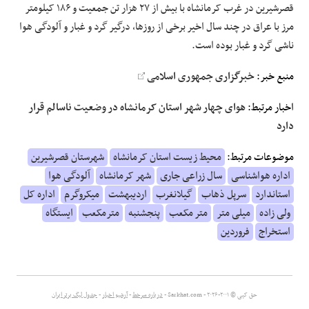
قصرشیرین در غرب کرمانشاه با بیش از ۲۷ هزار تن جمعیت و ۱۸۶ کیلومتر
مرز با عراق در چند سال اخیر برخی از روزها، درگیر گرد و غبار و آلودگی هوا
ناشی گرد و غبار بوده است.
منبع خبر:
خبرگزاری جمهوری اسلامی
اخبار مرتبط:
هوای چهار شهر استان کرمانشاه در وضعیت ناسالم قرار
دارد
موضوعات مرتبط:
محیط زیست استان کرمانشاه
شهرستان قصرشیرین
اداره هواشناسی
سال زراعی جاری
شهر کرمانشاه
آلودگی هوا
استاندارد
سرپل ذهاب
گیلانغرب
اردیبهشت
میکروگرم
اداره کل
ولی زاده
میلی متر
متر مکعب
پنجشنبه
مترمکعب
ایستگاه
استخراج
فروردین
حق کپی © ۲۰۰۱-۲۰۲۶ - Sarkhat.com -
درباره سرخط
-
آرشیو اخبار
-
جدول لیگ برتر ایران