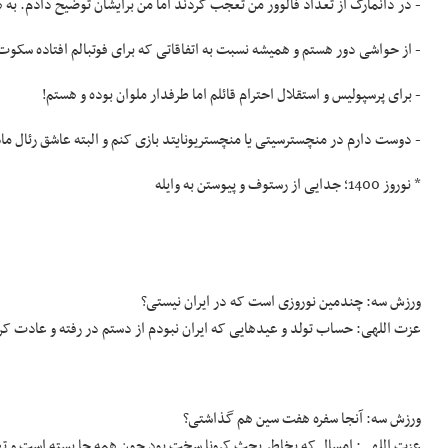
- در دانمارک از تعداد فالوور من تعجب کردند اما من برایشان توضیح دادم. به
- از حواشی دور هستم و همیشه نسبت به اتفاقاتی که برای فوتبالم افتاده سکو
- برای پرسپولیس و استقلال احترام قائلم اما طرفدار ملوان بوده و هستم!
- دوست دارم در منچسترسیتی یا منچستریونایتد بازی کنم و البته عاشق رئال ما
* نوروز 1400؛ جدایی از رستوف و پیوستن به وایله
ورزش سه: چندمین نوروزی است که در ایران نیستی؟
عزت اللهی: حساب تولد و عیدهایی که ایران نبودم از دستم در رفته و عادت کر
ورزش سه: آنجا سفره هفت سین هم گذاشتی؟
عزت اللهی: امسال که بخاطر بحث کرونا سخت بود چون همه جا بسته است و ت