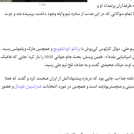
رفداران پرتعداد او و
ورزش ۳
 که در یک گفتگوی بسیار طولانی 70 دقیقه ای، تقریبا تمام سوالاتی که در این مدت از ستاره تیم وایله وجود داشت، پرسیده شد و عزت
م ملی، دوئل کارلوس کی‌روش با
برانکو ایوانکوویچ
و همچنین مارک ویلموتس رسید.
در این بین گریزی به جمله تاریخی جواد خیابانی زده شد که گفته بود «سعیدمون اسپانیایی بلده!». همین پرسش، بحث جام جهانی 2018 را باز کرد؛ جایی که هافبک
تاب اوت میلاد محمدی گفت و به حذف تلخ تیم ملی رسید.
نکته جذاب، جایی بود که درباره پیشنهاداتش از ایران صحبت کرد و گفت که فعلا
سیتی و منچستریونایتد است و همچنین در مورد انتخابات
فدراسیون فوتبال
و حضور