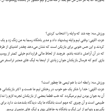
بخورند اما به هر حال من هم بعد از سه سال و نیم حضور در باشگاه روستوف آن آ
ورزش سه: چه شد که وایله را انتخاب کردی؟
عزت اللهی: وقتی تیم وایله پیشنهاد داد و مدیر باشگاه رسما به من زنگ زد و 
کردند و این حس خوبی برای بازیکن است که نشان می‌دهد چقدر اشتیاق از طرف
که در آن آرامش داشته باشم. هرچند از لحاظ مالی قراردادم خیلی کمتر از روسی
بازی کنم که هرسال بازیکنان جوان زیادی از اینجا به لیگ های معتبر ترانسفر می
ورزش سه: رابطه ات با هم تیمی ها چطور است؟
عزت اللهی: خدا را شکر یک جو خوب در رختکن تیم ما هست و اکثر بازیکنانی هم
آن به جوان بودن تیم برمیگردد که خب قطعا بعضی از بازیکنان تجربه لازم را ندار
طبیعی است و آن چیزی که مهم است باشگاه ما یک دیدگاه بلندمدت دارد برای باز
بگیریم و بتوانم از این لیگ و باشگاه به جاهای بهتر و لیگ های متعبرتر برسم.