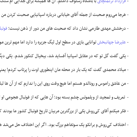
-
قرارداد ترکمنچای
با باشگاه رستوف داشتم. آن ها همیشه برای جدایی ام سنگ ا
- هرجا می‌روم صحبت از جمله آقای خیابانی درباره اسپانیایی صحبت کردن من 
- درخشش مهدی طارمی نشان داد که صحبت های من دور از ذهن نیست؛
فوتب
-
علیرضا جهانبخش
توانایی بازی در سطح اول لیگ جزیره را دارد اما مهم ترین 
- یکی گفت گل تو که در مقابل اسپانیا آفساید شد، بیخیال کنکور شدم. یکی دی
- میلاد محمدی گفت که یک بار در محله مان اینطوری اوت را پرتاب کردم! یعن
- من عاشق راموس و رونالدو هستم اما هیچ وقت روی این را ندارم که از آن ها لب
- تعریف و تمجید از ویلموتس چشم بسته بود؛ آن هایی که از فوتبال هجومی او 
- فکر میکنم آقای کی‌روش یکی از بزرگترین مربیان تاریخ فوتبال کشور ما بودند ک
- اختلاف کی‌روش و برانکو یک سوتفاهم بزرگ بود. اگر این اختلاف حل می‌شد هم