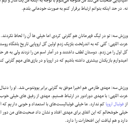
اسپانیایی صحبت می‌کند من متوجه می‌شوم با توجه به اینکه من یک سال و نیم آنج
نه. در حد اینکه بتوانم ارتباط برقرار کنم به صورت خودمانی بلدم.
ورزش سه: تو در لیگ قهرمانان هم گلزنی کردی اما خیلی ها آن را لحاظ نکردند.
عزت اللهی: گلی که به اندرلخت بلژیک زدم اولین گل اروپایی تاریخ باشگاه روس
گل اول را من زدم. دوستان لطف داشتند و در آمار اسم من را نزدند ولی به هر 
امیدوارم بازیکنان بیشتری داشته باشیم که در اروپا و در بازی‌های مهم گلزنی کن
ورزش سه: مهدی طارمی هم اخیرا موفق به گلزنی برابر یوونتوس شد. او را دنبال
عزت اللهی: با مهدی دورادور در ارتباط هستیم. مهدی از رفیق های خیلی خوب
از
فوتبال اروپا
کم ندارد. ما خیلی فوتبالیست‌های با استعداد و خوبی داریم که اگر
خیلی خوشحالم که این اتفاق برای مهدی افتاد و نشان داد صحبت‌های من دور از 
دارد و هم لیاقت این افتخارات را دارد.