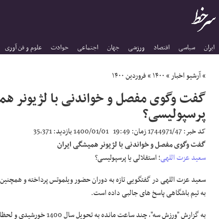
ایران
سیاسی
اقتصاد
ورزشی
جهان
اجتماعی
حوادث
علوم و فن آوری
»
آرشیو اخبار
»
۱۴۰۰
»
فروردین ۱۴۰۰
گفت وگوی مفصل و خواندنی با لژیونر همی
پرسپولیسی؟
کد خبر:
1744971/47
زمان:
19:49
1400/01/01
بازدید:
35,371
گفت وگوی مفصل و خواندنی با لژیونر همیشگی ایران
سعید عزت اللهی
؛ استقلالی یا پرسپولیسی؟
سعید عزت اللهی در گفتگویی تازه به دوران حضور ویلموتس پرداخته و همچنین ب
به تیم باشگاهی پاسخ های جالبی داده است.
به گزارش "ورزش سه"، چند ساعت مانده به ت