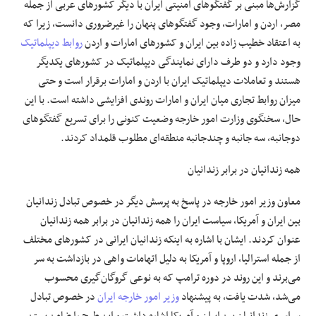
گزارش‌ها مبنی بر گفتگوهای امنیتی ایران با دیگر کشورهای عربی از جمله
مصر، اردن و امارات، وجود گفتگوهای پنهان را غیرضروری دانست، زیرا که
به اعتقاد خطیب زاده بین ایران و کشورهای امارات و اردن
روابط دیپلماتیک
وجود دارد و دو طرف دارای نمایندگی دیپلماتیک در کشورهای یکدیگر
هستند و تعاملات دیپلماتیک ایران با اردن و امارات برقرار است و حتی
میزان روابط تجاری میان ایران و امارات روندی افزایشی داشته است. با این
حال، سخنگوی وزارت امور خارجه وضعیت کنونی را برای تسریع گفتگوهای
دوجانبه، سه جانبه و چندجانبه منطقه‌ای مطلوب قلمداد کردند.
همه زندانیان در برابر زندانیان
معاون وزیر امور خارجه در پاسخ به پرسش دیگر در خصوص تبادل زندانیان
بین ایران و آمریکا، سیاست ایران را همه زندانیان در برابر همه زندانیان
عنوان کردند. ایشان با اشاره به اینکه زندانیان ایرانی در کشورهای مختلف
از جمله استرالیا، اروپا و آمریکا به دلیل اتهامات واهی در بازداشت به سر
می‌برند و این روند در دوره ترامپ که به نوعی گروگان‌گیری محسوب
می‌شد، شدت یافت، به پیشنهاد
وزیر امور خارجه ایران
در خصوص تبادل