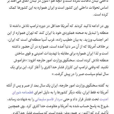
داخلی لبنان دخالت نکرده است و آنچه هم اکنون در لبنان اتفاق می‌افتد بر
اساس تحولات داخلی این کشور است و ایران همواره به این کشورها کمک
کرده است.
وی در ادامه تاکید کردند که آمریکا حداقل در دوره ترامپ تلاش داشته تا
منطقه را تبدیل به صحنه هماوردی خود با ایران کند که تهران همواره از این
امر اجتناب ورزید. به بیان خطیب زاده، غرب آسیا منطقه‌ای است که ایران،
بر خلاف آمریکا که از آن سر دنیا آمده است، همواره در آن حضور داشته
است و لذا ایران همواره برای مقابله با تهدیدات امنیتی و قوی ساختن
منطقه تلاش کرده است. سخنگوی وزارت امور خارجه افزود: «فراموش
نکنید که وقتی ترامپ این کارزار فشار حداکثری را آغاز کرد، این برای یک
سال تمام سیاست صبر را در پیش گرفت.»
به گفته سخنگوی وزارت امور خارجه، ایران یک سال بعد از صبر و پس از آنکه
آمریکا نه فقط ایران، بلکه دیگر کشورها را به دلیل اجرای
قطعنامه شورای
امنیت
تحت فشار قرار داد و حتی
سردار قاسم سلیمانی
را به شهادت رساند،
شروع به پاسخ حساب شده به آمریکا و مقاومت حداکثری کرد. وی همچنین
تأکید کرد که اکنون بر همه روشن شده است که سیاست فشار حداکثری