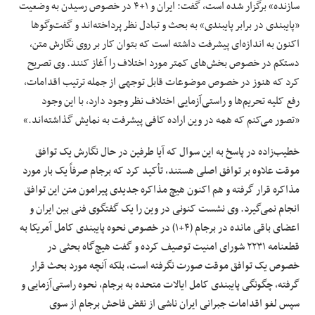
سازنده» برگزار شده است، گفت: ایران و ۱+۴ در خصوص رسیدن به وضعیت
«پایبندی در برابر پایبندی» به بحث و تبادل نظر پرداخته‌اند و گفت‌وگوها
اکنون به اندازه‌ای پیشرفت داشته است که بتوان کار بر روی نگارش متن،
دستکم در خصوص بخش‌های کمتر مورد اختلاف را آغاز کنند. وی تصریح
کرد که هنوز در خصوص موضوعات قابل توجهی از جمله ترتیب اقدامات،
رفع کلیه تحریم‌ها و راستی‌آزمایی اختلاف نظر وجود دارد، با این وجود
«تصور می‌کنم که همه در وین اراده کافی پیشرفت به نمایش گذاشته‌اند.»
خطیب‌زاده در پاسخ به این سوال که آیا طرفین در حال نگارش یک توافق
موقت علاوه بر توافق اصلی هستند، تأکید کرد که برجام صرفاً یک بار مورد
مذاکره قرار گرفته و هم اکنون هیچ مذاکره جدیدی پیرامون متن این توافق
انجام نمی‌گیرد. وی نشست کنونی در وین را یک گفتگوی فنی بین ایران و
اعضای باقی مانده در برجام (۴+۱) در خصوص نحوه پایبندی کامل آمریکا به
قطعنامه ۲۲۳۱ شورای امنیت توصیف کرده و گفت هیچ‌گاه بحثی در
خصوص یک توافق موقت صورت نگرفته است، بلکه آنچه مورد بحث قرار
گرفته، چگونگی پایبندی کامل ایالات متحده به برجام، نحوه راستی‌آزمایی و
سپس لغو اقدامات جبرانی ایران ناشی از نقض فاحش برجام از سوی