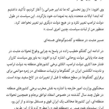
وی افزود: «از روز نخستی که ما تدابیر جبرانی را آغاز کردیم، تأکید داشتیم
که ابتدا ایالات متحده باید به تعهدات خود بازگردد. این سیاست در طول
دولت ترامپ تغییر نکرد و در هیچ دولت دیگری نیز تغییر نخواهد کرد.
منظور من از ثبات سیاست، چنین امری است.»
مسیر مثبت در منطقه و گفت‌وگوهای هسته‌ای
در ادامه این گفتگو خطیب زاده در پاسخ به چرایی وقوع تحولات مثبت در
چند ماه پایانی دولت روحانی، اشاره کرد و افزود: به باور وی سیاست کارزار
فشار حداکثری دولت ترامپ، اتکای برخی کشورهای منطقه به دولت ترامپ
و نادیده انگاشتن ایران در گفتگوها و ترتیبات منطقه‌ای در زمره موانعی برای
برقراری گفتگوها در سطح منطقه تا قبل از تغییرات در کاخ سفید بوده است.
سخنگوی وزارت امور خارجه با اشاره به نقش مخرب برخی کشورهای منطقه
در طول چند سال گذشته در خصوص انعقاد توافق برجام و همچنین تحولات
منطقه‌ای، این کشورها مخالف یک ایران قوی و مستقل بودند و از این رو،
ایران پیشنهاد خود مبنی بر «منطقه قوی» را مطرح کرد تا از این طریق،