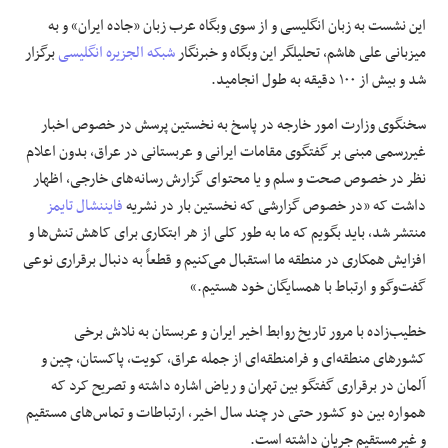
این نشست به زبان انگلیسی و از سوی وبگاه عرب زبان «جاده ایران» و به
علوم و فن آوری
میزبانی علی هاشم، تحلیلگر این وبگاه و خبرنگار
شبکه الجزیره انگلیسی
برگزار
شد و بیش از ۱۰۰ دقیقه به طول انجامید.
فرهنگی و هنری
سخنگوی وزارت امور خارجه در پاسخ به نخستین پرسش در خصوص اخبار
مقالات
غیررسمی مبنی بر گفتگوی مقامات ایرانی و عربستانی در عراق، بدون اعلام
نظر در خصوص صحت و سلم و یا محتوای گزارش رسانه‌های خارجی، اظهار
داشت که «در خصوص گزارشی که نخستین بار در نشریه
فایننشال تایمز
منتشر شد، باید بگویم که ما به طور کلی از هر ابتکاری برای کاهش تنش‌ها و
افزایش همکاری در منطقه ما استقبال می‌کنیم و قطعاً به دنبال برقراری نوعی
گفت‌وگو و ارتباط با همسایگان خود هستیم.»
خطیب‌زاده با مرور تاریخ روابط اخیر ایران و عربستان به نلاش برخی
کشورهای منطقه‌ای و فرامنطقه‌ای از جمله عراق، کویت، پاکستان، چین و
آلمان در برقراری گفتگو بین تهران و ریاض اشاره داشته و تصریح کرد که
همواره بین دو کشور حتی در چند سال اخیر، ارتباطات و تماس‌های مستقیم
و غیرمستقیم جریان داشته است.