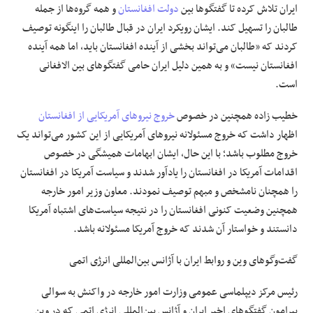
ایران تلاش کرده تا گفتگوها بین
دولت افغانستان
و همه گروه‌ها از جمله
طالبان را تسهیل کند. ایشان رویکرد ایران در قبال طالبان را اینگونه توصیف
کردند که «طالبان می‌تواند بخشی از آینده افغانستان باید، اما همه آینده
افغانستان نیست» و به همین دلیل ایران حامی گفتگوهای بین الافغانی
است.
خطیب زاده همچنین در خصوص
خروج نیروهای آمریکایی از افغانستان
اظهار داشت که خروج مسئولانه نیروهای آمریکایی از این کشور می‌تواند یک
خروج مطلوب باشد؛ با این حال، ایشان ابهامات همیشگی در خصوص
اقدامات آمریکا در افغانستان را یادآور شدند و سیاست آمریکا در افغانستان
را همچنان نامشخص و مبهم توصیف نمودند. معاون وزیر امور خارجه
همچنین وضعیت کنونی افغانستان را در نتیجه سیاست‌های اشتباه آمریکا
دانستند و خواستار آن شدند که خروج آمریکا مسئولانه باشد.
گفت‌وگوهای وین و روابط ایران با آژانس بین‌المللی انرژی اتمی
رئیس مرکز دیپلماسی عمومی وزارت امور خارجه در واکنش به سوالی
پیرامون گفتگوهای اخیر ایران و آژانس بین‌المللی انرژی اتمی که در وین