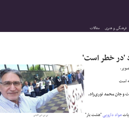
فرهنگی و هنری
مقالات
د 'در خطر است'
ویر،
ه است
ت و جان محمد نوری‌زاد،
ویات
مواد دارویی
"هشت بار"
بی بی سی فارسی