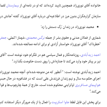
خانواده آقای نوری‌زاد همچنین تایید کرده‌اند که او در نامه‌ای از
بیمارستان
لقمان
سازمان گزارشگران بدون مرز در اطلاعیه‌ای درباره آقای نوری‌زاد گفته "جانش د
محمد نوری‌زاد در زندان 'رگ دستش را زد'
شماری از فعالان مدنی و حقوق بشر از جمله
نرگس محمدی
، شهناز اکملی،
جعفر 
"خطرناک" آقای نوری‌زاد خواستار آزادی او برای ادامه معالجه شده‌اند.
احمد زیدآبادی
، روزنامه‌نگار و فعال سیاسی هم در تلگرام خود نوشته است "آقای
نیز بر پیکر خود وارد می‌کند تا جنازه‌اش را روی دست حکومت بگذارد."
احمد زیدآبادی نوشته است: " آنطور که من متوجه شده‌ام، آنچه محمد نوری‌زا
اجرای حکم سه سال و نیم زندان فرزندش علی است که در فشافویه در حال حبس 
هواپیمای مسافربری
اوکراینی محکوم شده است، خارج از همۀ چارچوب‌ها و قواع
می‌کند."
برای پخش این فایل لطفا
جاوا اسکریپت
را فعال یا از یک مرورگر دیگر استفاده کنی