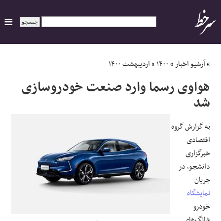
ایران
»
آرشیو اخبار
»
۱۴۰۰
»
اردیبهشت ۱۴۰۰
هواوی رسما وارد صنعت خودروسازی
سیاسی
شد
اقتصاد
به گزارش گروه
اقتصادی
ورزشی
خبرگزاری
جهان
دانشجو، در
جریان
اجتماعی
نمایشگاه
خودرو
حوادث
شانگ‌های