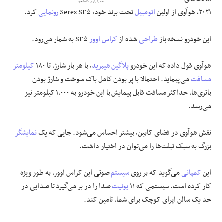
خبرگزاری دانشجو
۲۰۲۱، هوآوی از اولین
اتومبیل
تحت برند خود، Seres SF۵
رونمایی
کرد.
علوم و فن آوری
این خودرو نسخه باز
طراحی
شده از
کراس اوور
SF۵ به شمار می‌رود.
فرهنگی و هنری
هوآوی قول داده که این خودرو
پلاگین
هیبرید
، با هر بار شارژ، تا ۱۸۰
کیلومتر
مقالات
مسافت
می‌پیماید. احتمالا با پر بودن کامل باک سوخت و شارژ بودن
باتری‌ها، حداکثر مسافت قابل پیمایش با این خودرو به ۱،۰۰۰ کیلومتر نیز
می‌رسد.
نقش هوآوی در فضای کابین، بیشتر احساس می‌شود. جایی که یک
نمایشگر
بزرگ به سبک تبلت‌ها را می‌توان در اختیار داشت.
این
کمپانی
می‌گوید که بر روی
سیستم
صوتی این کراس اوور، به طور ویژه
کار کرده است. سیستمی که ۱۱
یونیت
صدا را در بر می‌گیرد تا صدایی در
حد یک سالن اپرای کوچک برای شما، تامین کند.