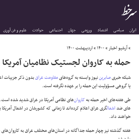
ایران
سیاسی
اقتصاد
ورزشی
جهان
اجتماعی
حوادث
علوم و فن آوری
»
آرشیو اخبار
»
۱۴۰۰
»
اردیبهشت ۱۴۰۰
حمله به کاروان لجستیک نظامیان آمریکا 
شبکه خبری
صابرین
نیوز وابسته به گروه‌های
مقاومت
عراق
بدون ذکر جزییات اعل
یا گروهی مسؤولیت این حمله را بر عهده نگرفته است.
طی هفته‌های اخیر حمله به
کاروان
‌های نظامی آمریکا در عراق شدید شده است 
های ضد
اشغال
گری عراق اعلام کرده‌اند تا زمانی که کشورشان در اشغال آمریکا ب
خواهند داد.
هفته گذشته نیز چهار حمله جداگانه در استان‌های مختلف عراق به کاروان‌های