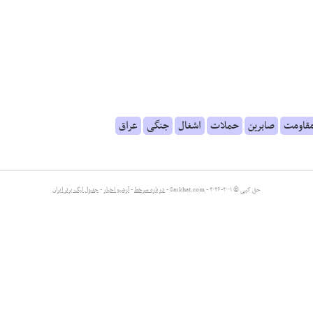
قاومت
صابرین
حملات
اشغال
جنگی
عراق
حق کپی © ۲۰۰۱-۲۰۲۶ - Sarkhat.com -
درباره سرخط
-
آرشیو اخبار
-
جدول لیگ برتر ایران