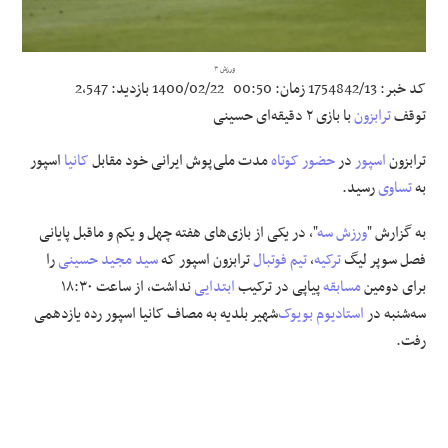
علوم و فن آوری
ورزش ۳
کد خبر:
1754842/13
زمان:
00:50
1400/02/22
بازدید:
2,547
فرهنگی و هنری
توقف
ترابزون
با بازی ۲ دقیقه‌ای حسینی
مقالات
ترابزون
اسپور
در
حضور کوتاه
مدت ملی‌پوش ایرانی خود مقابل
کانیا
اسپور
به
تساوی
رسید.
به گزارش "
ورزش سه
"، در یکی از بازی‌های هفته چهل و یکم و ماقبل پایانی
فصل سوپر لیگ
ترکیه
،
تیم فوتبال
ترابزون اسپور که
سید مجید حسینی
را
برای دومین
مسابقه
پیاپی در ترکیب
ابتدایی
نداشت، از ساعت ۱۸:۳۰
سه‌شنبه در
استادیوم
بویوک
‌شهیر بلدیه به مصاف کانیا اسپور رده یازدهمی
رفت.