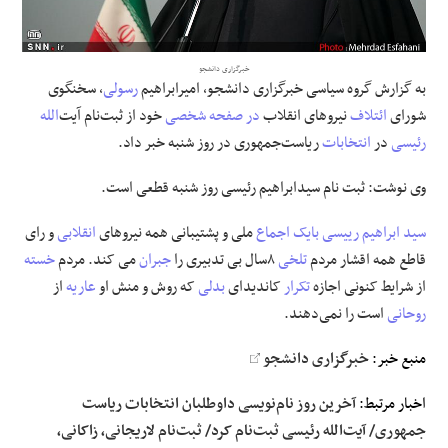
علوم و فن آوری
خبرگزاری دانشجو
به گزارش گروه سیاسی خبرگزاری دانشجو، امیرابراهیم
رسولی
، سخنگوی
فرهنگی و هنری
شورای
ائتلاف
نیروهای انقلاب
در صفحه
شخصی
خود از ثبت‌نام آیت‌
الله
رئیسی
در
انتخابات
ریاست‌جمهوری در روز شنبه خبر داد.
مقالات
وی نوشت: ‏ثبت نام ‎سیدابراهیم رئیسی روز شنبه قطعی است.
سید ابراهیم رییسی
بایک
اجماع
ملی و پشتیبانی همه نیروهای
انقلابی
و رای
قاطع همه اقشار مردم
تلخی
۸سال بی تدبیری را
جبران
می کند. مردم
خسته
از شرایط کنونی اجازه
تکرار
کاندیدای
بدلی
که روش و منش او
عاریه
از
روحانی
است را نمی‌دهند.
منبع خبر:
خبرگزاری دانشجو
اخبار مرتبط:
آخرین روز نام‌نویسی داوطلبان انتخابات ریاست
جمهوری/ آیت‌الله رئیسی ثبت‌نام کرد/ ثبت‌نام لاریجانی، زاکانی،