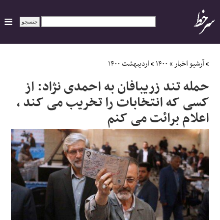
ایران
»
آرشیو اخبار
»
۱۴۰۰
»
اردیبهشت ۱۴۰۰
حمله تند زریبافان به احمدی نژاد: از
سیاسی
کسی که انتخابات را تخریب می کند ،
اعلام برائت می کنم
اقتصاد
ورزشی
جهان
اجتماعی
حوادث