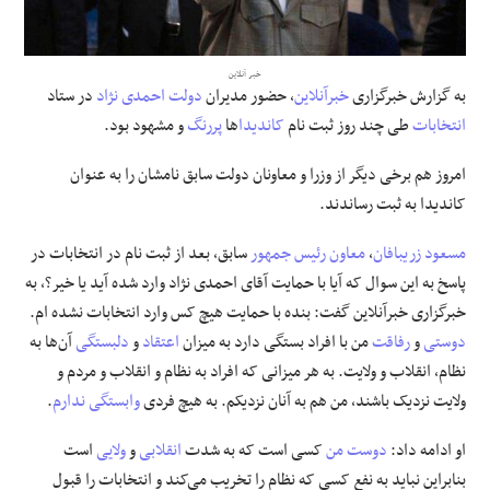
علوم و فن آوری
خبر آنلاین
به گزارش خبرگزاری
خبرآنلاین
، حضور مدیران
دولت احمدی نژاد
در ستاد
فرهنگی و هنری
انتخابات
طی چند روز ثبت نام
کاندیدا
ها
پررنگ
و مشهود بود.
مقالات
امروز هم برخی دیگر از وزرا و معاونان دولت سابق نامشان را به عنوان
کاندیدا به ثبت رساندند.
مسعود زریبافان
،
معاون رئیس جمهور
سابق، بعد از ثبت نام در انتخابات در
پاسخ به این سوال که آیا با حمایت آقای احمدی نژاد وارد شده آید یا خیر؟، به
خبرگزاری خبرآنلاین گفت: بنده با حمایت هیچ کس وارد انتخابات نشده ام.
دوستی
و
رفاقت
من با افراد بستگی دارد به میزان
اعتقاد
و
دلبستگی
آن‌ها به
نظام، انقلاب و ولایت. به هر میزانی که افراد به نظام و انقلاب و مردم و
ولایت نزدیک باشند، من هم به آنان نزدیکم. به هیچ فردی
وابستگی
ندارم
.
او ادامه داد:
دوست من
کسی است که به شدت
انقلابی
و
ولایی
است
بنابراین نباید به نفع کسی که نظام را تخریب می‌کند و انتخابات را قبول