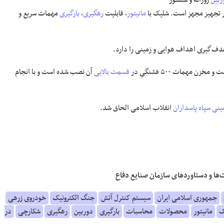
ربین
روزانه و سنسور
مانیتور
، قابلیت
رهگیری
،
بارگیری
مهمات سریع و
دف‌گیری اهداف هوایی و زمینی را دارد.
قسمت بالایی
آن نصب شده است و با انجام
ینی سپاه پاسداران
انقلاب اسلامی الحاق شد.
‌ها و دستاورد‌های سازمان صنایع دفاع
جمهوری اسلامی ایران
سیستم کنترل آتش
جنگ الکترونیک
خودروی زرهی
ک
مانیتور
محصولات
محاسبات
بارگیری
دوربین
رهگیری
شکارچی
در