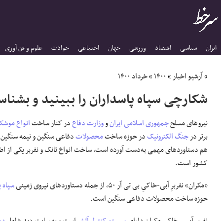
ایران
سیاسی
اقتصاد
ورزشی
جهان
اجتماعی
حوادث
علوم و فن آوری
»
آرشیو اخبار
»
۱۴۰۰
»
خرداد ۱۴۰۰
شکارچی سپاه پاسداران را ببینید و بشنا
نیروهای مسلح
جمهوری اسلامی ایران
و
وزارت دفاع
در کنار ساخت
انواع موش
برتر در
جنگ الکترونیک
در حوزه ساخت
محصولات
دفاعی سنگین و نیمه سنگین
هم دستاوردهای مهمی به‌دست آورده است، ساخت انواع تانک و نفربر یکی از 
کشور است.
«مکران» نفربرِ آبی-خاکیِ بی تی آر ۵۰، از جمله دستاوردهای نیروی زمینی
سپاه 
حوزه ساخت محصولات دفاعی سنگین است.