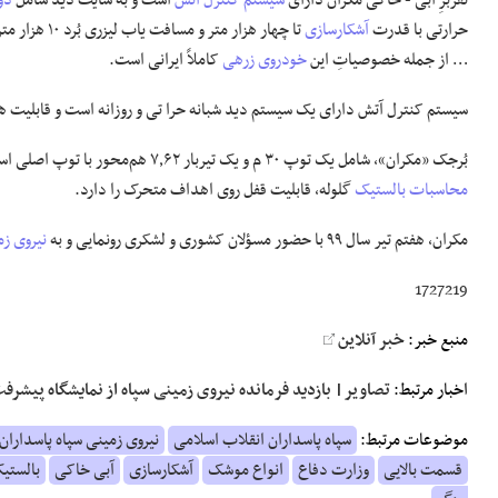
نفربرِ آبی - خاکی مکران دارای
سیستم کنترل آتش
است و به سایت دید شامل
دو
حرارتی با قدرت
آشکارسازی
تا چهار هزار متر و مسافت یاب لیزری بُرد ۱۰ هزار متر تجهیز مجهز است. شلیک با
… از جمله خصوصیاتِ این
خودروی زرهی
کاملاً ایرانی است.
سیستم کنترل آتش دارای یک سیستم دید شبانه حرا تی و روزانه است و قابلیت ه
بُرجک «مکران»، شامل یک توپ ۳۰ م و یک تیربار ۷٫۶۲ هم‌محور با توپ اصلی است و مخزن مهمات ۵۰۰ فشنگیِ در
محاسبات
بالستیک
گلوله، قابلیت قفل روی اهداف متحرک را دارد.
مکران، هفتم تیر سال ۹۹ با حضور مسؤلان کشوری و لشکری رونمایی و به
نیروی زم
1727219
منبع خبر:
خبر آنلاین
اخبار مرتبط:
تصاویر| بازدید فرمانده نیروی زمینی سپاه از نمایشگاه پیشرفت
موضوعات مرتبط:
سپاه پاسداران انقلاب اسلامی
نیروی زمینی سپاه پاسداران
قسمت بالایی
وزارت دفاع
انواع موشک
آشکارسازی
آبی خاکی
بالستی