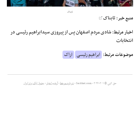
تابناک
علوم و فن آوری
منبع خبر:
تابناک
فرهنگی و هنری
اخبار مرتبط:
شادی مردم اصفهان پس از پیروزی سیدابراهیم رئیسی در
انتخابات
مقالات
موضوعات مرتبط:
ابراهیم رئیسی
اراک
حق کپی © ۲۰۰۱-۲۰۲۶ - Sarkhat.com -
درباره سرخط
-
آرشیو اخبار
-
جدول لیگ برتر ایران