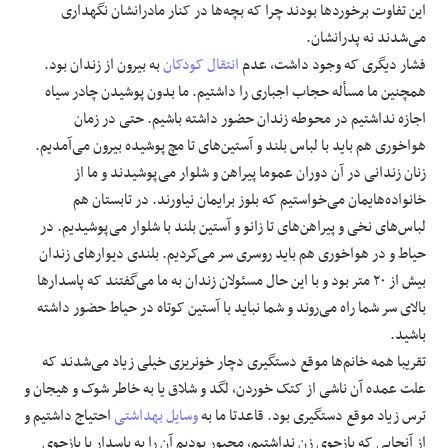
این تفاوت برخوردها بودند چرا که بچه‌ها در کنار مادرانشان نگهداری
می‌شدند نه پدرانشان.
فشار دیگری که وجود داشت، عدم
انتقال کودکان
به بیرون از زندان بود.
همچنین ما مسأله حجاب اجباری را داشتیم. ما بدون پوشیدن چادر سیاه
اجازه نداشتیم در محوطه زندان حضور داشته باشیم. حتی در زمان
هواخوری هم باید با لباس بلند و آستین‌های تا مچ پوشیده بیرون می‌آمدیم.
زنان زندانی در آن دوران عموما پیراهن و شلوار می‌پوشیدند و ما از
خانواده‌هایمان می‌خواستیم که بلوز برایمان نیاورند. در تابستان هم
لباس‌های نخی و پیراهن‌های تا زانو و آستین بلند با شلوار می‌پوشیدیم. در
حیاط و در هواخوری هم باید روسری سر می‌کردیم. بلندی دیوارهای زندان
بیش از ۲۰ متر بود و با این حال مسئولان زندان به ما می‌گفتند که پاسدارها
بالای سر شما راه می‌روند و شما نباید با آستین کوتاه در حیاط حضور داشته
باشید.
تقریبا همه خانم‌ها موقع دستگیری دچار خونریزی خیلی زیاد می‌شدند که
علت عمده آن ناشی از کتک خوردن، لگد و شلاق یا به خاطر شوک و هیجان و
ترس زیاد موقع دستگیری بود. قاعدتا ما به
وسایل بهداشتی
احتیاج داشتیم و
از آنجایی که بازجوی زن نداشتیم، مجبور بودیم آن را به پاسدار یا بازجوی