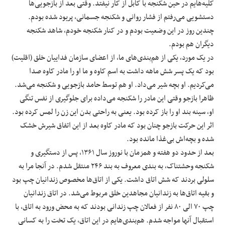
کلیه‌هایم در حین شکنجه با کابل از کار نیفتد. وقتی بعد از بازجویی‌ها
دستشویی می‌رفتم از فشار روانی و شکنجه جسمانی، پریود شده بودم.
چندین روز در این وضعیت بودم و در کنار شکنجه خودم، شاهد شکنجه
دیگران هم بودم.
در یک مورد، یکی از هم‌بندی‌های ما، از اعضای سازمان فداییان خلق (اقلیت)
بود که یک پسر شش ماهه داشت به اسم کاوه و ما او را مادر کاوه صدا
می‌کردیم. او بچه شیر می‌داد. او هم توسط حامد بازجویی و شکنجه می‌شد.
ظاهرا بازجو وقتی این مادر را شکنجه می‌داده برای جلوگیری از نفس تنگی
او، سینه بند او را باز کرده بود. یعنی به راحتی بدن این زن را لمس کرده بود.
اثر این حرکت بازجو چنان بود که مادر کاوه بعد از این اتفاق شیرش خشک
شده و بچه‌اش بی‌غذا مانده بود.
بعد از حدود دو هفته و همزمان با نوروز سال ۱۳۶۱، پس از دستگیری و
شکنجه وحشتناک، به بندی معروف به بند ۲۴۶ منتقل شدم. در آنجا مرا به
سلولی بردند که شش اتاق داشت. یکی از اتاق‌ها مخصوص زندانیان چپ بود
و بقیه اتاق‌ها به زندانیان مجاهدین خلق مربوط می‌شد. در اتاق زندانیان
چپ ۷۰ الی ۸۰ نفر از فعالان چپ زندانی بودند که به محض ورود به اتاق، با
استقبال آنها مواجه شدم. هم‌بندی‌هایم در این اتاق، یک تخت را به کسانی