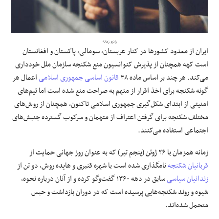
علوم و فن آوری
رادیو زمانه
فرهنگی و هنری
ایران از معدود کشورها در کنار عربستان، سومالی، پاکستان و افغانستان
است کهه همچنان از پذیرش کنوانسیون منع شکنجه سازمان ملل خودداری
مقالات
می‌کند. هر چند بر اساس ماده ۳۸
قانون اساسی جمهوری اسلامی
اعمال هر
گونه شکنجه برای اخذ اقرار از متهم به صراحت منع شده است اما تیم‌های
امنیتی از ابتدای شکل‌گیری جمهوری اسلامی تاکنون، همچنان از روش‌های
مختلف شکنجه برای گرفتن اعتراف از متهمان و سرکوب گسترده جنبش‌های
اجتماعی استفاده می‌کنند.
زمانه همزمان با ۲۶ ژوئن (پنجم تیر) که به عنوان روز جهانی حمایت از
قربانیان شکنجه
نامگذاری شده است با شهره قنبری و هایده روش، دو تن از
زندانیان سیاسی
سابق در دهه ۱۳۶۰ گفت‌و‌گو کرده و از آنان درباره نحوه،
شیوه و روند شکنجه‌هایی پرسیده است که در دوران بازداشت و حبس
متحمل شده‌اند.