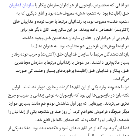
دو اتاقی که مخصوص بازجویی از هواداران سازمان پیکار یا
سازمان فداییان
خلق (اقلیت) بود، به «شعبه شش» معروف شده بود و اتاق دیگری که به
«شعبه هفت» معروف بود، به زندانیان مرتبط با حزب توده و فداییان خلق
(اکثریت) اختصاص داده بودند. در این سالن چند اتاق دیگر هم برای
بازجویی از هواداران و اعضای سازمان مجاهدین خلق وجود داشت.
در اینجا روش‌های بازجویی هم متفاوت بود. به‌ عنوان مثال با
بازداشت‌شدگان مرتبط با سازمان فداییان خلق (اکثریت) و حزب توده رفتار
بسیار ملایم‌تری داشتند. در عوض با زندانیان مرتبط با سازمان مجاهدین
خلق، پیکار و فداییان خلق (اقلیت) برخوردهای بسیار وحشتناکی صورت
می‌گرفت.
مرا با چشم‌بند وارد یکی از این اتاق‌ها کردند و جلوی دیوار نشاندند. اولین
نکته بارز در بازجویی‌ها این بود که بازجویان به ‌نوعی زندانی را ضرب و جرح
فکری می‌کردند. چیزهایی که روز اول شاهدش بودم هم مانند بسیاری موارد
دیگر هیچگاه فراموش نخواهم کرد. آن روز صدای شکنجه یکی از زندانیان را
شنیدم. آن‌قدر او را کتک زدند که صدای ناله‌اش قطع شد.
فضا این‌گونه بود که از هر اتاق صدای نعره و شکنجه بلند بود. مثلا به یکی از