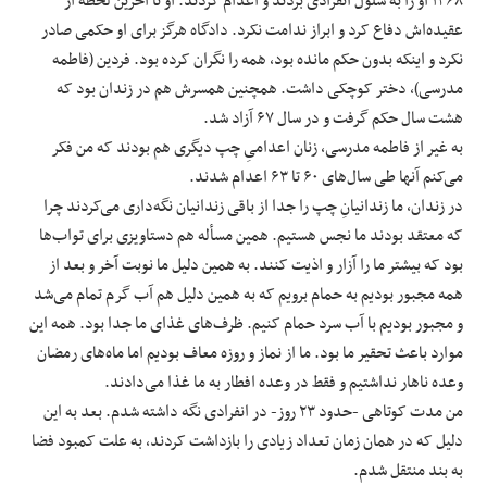
۱۳۶۸ او را به سلول انفرادی بردند و اعدام کردند. او تا آخرین لحظه از
عقیده‌اش دفاع کرد و ابراز ندامت نکرد. دادگاه هرگز برای او حکمی صادر
نکرد و اینکه بدون حکم مانده بود، همه را نگران کرده بود. فردین (فاطمه
مدرسی)، دختر کوچکی داشت. همچنین همسرش هم در زندان بود که
هشت سال حکم گرفت و در سال ۶۷ آزاد شد.
به‌ غیر از فاطمه مدرسی، زنان اعدامیِ چپ دیگری هم بودند که من فکر
می‌کنم آنها طی سال‌های ۶۰ تا ۶۳ اعدام شدند.
در زندان، ما زندانیانِ چپ را جدا از باقی زندانیان نگه‌داری می‌کردند چرا
که معتقد بودند ما نجس هستیم. همین مسأله هم دستاویزی برای تواب‌ها
بود که بیشتر ما را آزار و اذیت کنند. به همین دلیل ما نوبت آخر و بعد از
همه مجبور بودیم به حمام برویم که به‌ همین دلیل هم آب گرم تمام می‌شد
و مجبور بودیم با آب سرد حمام کنیم. ظرف‌های غذای ما جدا بود. همه این
موارد باعث تحقیر ما بود. ما از نماز و روزه معاف بودیم اما ماه‌های رمضان
وعده ناهار نداشتیم و فقط در وعده افطار به ما غذا می‌دادند.
من مدت کوتاهی -حدود ۲۳ روز- در انفرادی نگه داشته شدم. بعد به این
دلیل که در همان زمان تعداد زیادی را بازداشت کردند، به علت کمبود فضا
به بند منتقل شدم.