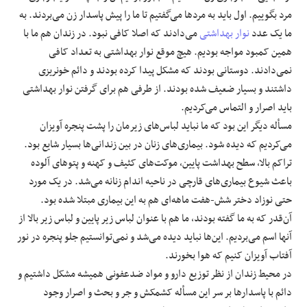
مرد بگوییم. اول باید به مردها می‌گفتیم تا ما را پیش پاسدار زن می‌بردند. به
ما یک عدد
نوار بهداشتی
می‌دادند که اصلا کافی نبود. در زندان هم ما با
همین کمبود مواجه بودیم. هیچ موقع نوار بهداشتی به تعداد کافی
نمی‌دادند. دوستانی بودند که مشکل پیدا کرده بودند و دائم خونریزی
داشتند و بسیار ضعیف شده بودند. از طرفی هم برای گرفتن نوار بهداشتی
باید اصرار و التماس می‌کردیم.
مسأله دیگر این بود که ما نباید لباس‌های زیرمان را پشت پنجره آویزان
می‌کردیم که دیده شود. بیماری‌های زنان در بین زندانی‌ها بسیار شایع بود.
تراکم بالا، سطح بهداشت پایین، موکت‌های کثیف و کهنه و پتوهای آلوده
باعث شیوع بیماری‌های قارچی در ناحیه اندام زنانه می‌شد. در یک مورد
حتی نوزاد دختر شش-هفت ماهه‌ای هم به این بیماری مبتلا شده بود.
آن‌قدر که به ما گفته بودند، ما هم با عنوان لباس زیر پایین و لباس زیر بالا از
آنها اسم می‌بردیم. این‌ها نباید دیده می‌شد و نمی‌توانستیم جلو پنجره در نور
آفتاب آویزان کنیم که هوا بخورند.
در محیط زندان از نظر توزیع دارو و مواد ضدعفونی همیشه مشکل داشتیم و
دائم با پاسدارها بر سر این مسأله کشمکش و جر و بحث و اصرار وجود