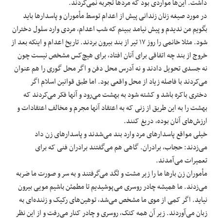
داشت. این‌ها مواردی بود که مردها تجربه نمی‌کردند.
در مورد صیغه زنان زندانی پیش از اعدام توسط مأموران و پاسدارها باید
بگویم من ندیدم و پیش نیامد ببینم که شب اعدام، مردی وارد سلول دختران
شود. مثلا خانمی را روز ۱۷ تیر از بند بیرون بردند. تاریخ اعدام و اینکه بعد از
خروج از بند چه اتفاقی برای آنان افتاد، برای هیچ‌کس مشخص نیست چون
نه جسدی تحویل دادند و نه آدرس محل دفن و اگر محل گوری را هم عنوان
می‌کردند با فاصله زیاد از محل واقعی بود. اما طبق قوانین اسلام اگر
دختری باکره باشد و کشته شود به بهشت می‌رود و آنها فکر می‌کردند که
بهشت را به این طریق از زنی که به اعتقاد آنها مجرم و مخالف اعتقادات و
ارزش‌های آنان بوده، دریغ کنند.
خیلی مواقع پاسدارهای مرد وارد بند می‌شدند و پاسدارهای زن داد
می‌زدند: حجاب، برادران. گاهی هم می‌گفتند برادران فنی که برای
تعمیرات می‌آمدند.
مأموران زن بارها ما را زیر مشت و لگد می‌گرفتند و به سر و صورت ما ضربه
می‌زدند. ما همیشه چادر روسری می‌پوشیدیم تا مطمئن باشیم مویی بیرون
نیاید. اگر کمی از موی ما مشخص می‌شد، توهین‌های رکیک و زننده‌ای به
زبان می‌آوردند. زیر آن همه کتک، روسری و چادر کنار می‌رفت و از این نظر