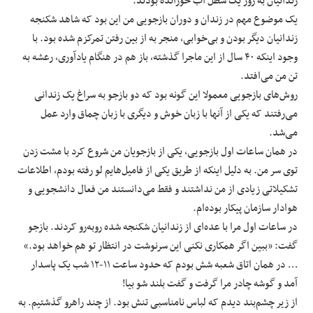
زندانیان به زور یک سطل آب خورانده بودند.
یک موضوع مهم در زندان و دوران بازجویی من این بود که شاهد شکنجه
زندانیان دیگر بودن و بی‌خوابی، منجر به از بین رفتن تمرکزم شده بود. با
وجود اینکه ۴۰ سال از این ماجرا گذشته، باز هم در هنگام یادآوری، رعشه به
تن من می‌افتد.
روش‌های بازجویی معمولا این گونه بود که دو بازجو به سراغ یک زندانی
می‌رفتند که یکی از آنها با زبان خوش و دیگری با زبان چماق وارد عمل
می‌شد.
در همان ساعات اول بازجویی، یکی از بازجویان من شروع کرد با مشت زدن
توی سر من. به ‌دلیل اینکه از طریق یکی از فامیل‌هایم لو رفته بودم، اطلاعات
تشکیلاتی زیادی از من نداشتند و فقط می‌دانستند من فعال دانشجویی و
هوادار سازمان پیکار بوده‌ام.
در ساعات اول مرا با عده‌ای از زندانیان شکنجه شده رو‌به‌رو کردند. بازجو
گفت: «ببین اگر همکاری نکنی این سرنوشت در انتظار تو هم خواهد بود.»
… در همان اتاق شعبه شش بودم که حدود ساعت ۱۱-۱۲ شب یک پاسدار
آمد و گوشه چادر مرا گرفت و گفت بلند شو بیا!
از زیر چشم‌بند دیدم که لباس نامناسبی تنش بود. از چند راهرو گذشتیم. به