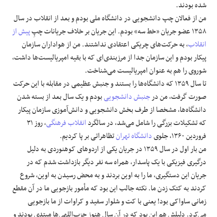
شده بودند.
من از فعالان چپ دانشجویی در دانشگاه ملی بودم و بعد از انقلاب در سال
۱۳۵۸ عضو جریان «خط سه» بودم. این جریان بر خلاف جریانات چپِ
پیش از
انقلاب
، به حرکت‌های چریکی اعتقادی نداشتند. من از هواداران سازمان
پیکار بودم و این سازمان جدا از مرزبندی‌ای که با بقیه امپریالیست‌ها داشت،
شوروی را هم به‌ عنوان امپریالیست می‌شناخت.
تا سال ۱۳۵۹ که دانشگاه‌ها را بستند و جنبش عظیمی در مقابله با این حرکت
صورت گرفت، من در
جنبش دانشجویی
بودم و یک سال بعد از بسته شدن
دانشگاه‌ها، مشخصا از طرف بخش دانشجویی و دانش‌آموزی سازمان پیکار
که تشکیلات بزرگی را شامل می‌شد، در سالگرد
انقلاب فرهنگی
، روز ۳۱
فروردین ۱۳۶۰، جلوی
دانشگاه تهران
تظاهراتی بر پا کردیم.
من بار اول در سال ۱۳۵۹ در جریان یکی از اردوهای کوهنوردی به دلیل
درگیری فیزیکی با یک پاسدار، همراه سه نفر دیگر بازداشت شدم که در
جریان این دستگیری، ما را به اوین بردند و به محض رسیدن به اوین، شروع
کردند به کتک زدن ما. نکته جالب این بود که مأمور بازجویی ما در آن مقطع
زمانی ساواکی بود! یعنی با کت و شلوار سفید و کراوات از ما بازجویی
می‌کرد. دلیلش هم این بود که در آن سال هنوز حزب‌اللهی‌ها مبتدی بودند و