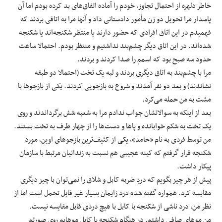
‌خاطر دلهره از احتمال تجاوز، خودم را آماده اتفاق‌های بد کرده بودم اما آن
پاسدار مرا تحویل دو زن مأمور دادستانی داد و آنها مرا به اتاقی بردند که
فهمیدم در این اتاق افرادی که حضور دارند یا منتظر شکنجه‌اند یا شکنجه
شده‌اند. در این اتاق دیگر چشم‌بند نداشتیم و منتظر بودم. احتمالا ساعت
حدود سه صبح بود که اسمم را صدا کردند و بردند.
مرا با چشم‌بند به اتاق دیگری بردند و لبه یک تخت (احتمالا دو طبقه
نشاندند) و بعد دو نفر آمدند و شروع به بازجویی کردند. یکی از بازجوها با
مشت به من حمله می‌کرد.
بعد از اینکه به سوالاتشان جواب ندادم مرا به شعبه شش برگرداندند و روی
یک تخت به شکم خوابانده و پاها و دست‌ها را از چهار طرف به تخت بستند.
من توسط فردی به نام «حامد»، یکی از کثیف‌ترین بازجوهای اوین، مورد
شکنجه قرار گرفتم که کینه عجیبی هم نسبت به زندانیان مرتبط با سازمان
پیکار داشت.
پیش از هر چیز بگویم که دردِ ضربه کابل و شلاق را نمی‌توان با چیز دیگری
مقایسه کرد. همواره گفته شده درد زایمان بسیار غیر قابل تحمل است اما از
نظر من، درد ناشی از شکنجه با کابل با هیچ دردی قابل مقایسه نیست.
من موهای صافی داشتم. در هنگام شکنجه با کابل موهایم روی صورتم