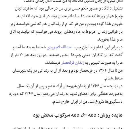
سال قبلی، از زمان تشکیل دادگاه، به من هشت سال زندان دادند.
تشکیل دادگاه و صدور حکم حبس برای من در حالی بود که ما (زندانیان
چپ) همان روزها که مصادف با ماه رمضان بود، در اتاق خود اقدام به
خوردن غذا کرده بودیم و من هر کدام از زندانیان هم که نمی‌خواستند زیر
بار قوانین زندان -مربوط به ماه رمضان- بروند می‌خواستم که بیایند به اتاق
ما و غذا بخورند.
در برابر این اقدام زندانیان چپ،
اسدالله لاجوردی
شخصا به بند ما آمد و
گفت که این کافران -یعنی چپ‌ها- نجس هستند. دو روز بعد هم ۷۰ نفر از
ما را به ‌صورت تنبیهی به
زندان قزلحصار
فرستادند.
من تا سال ۱۳۶۴ در قزلحصار بودم و بعد از آن به زندانی در یک شهرستان
منتقل شدم.
در نهایت، سال ۱۳۶۶ از زندان شهرستان آزاد شدم و پس از آن یک سال
به‌صورت هفتگی برای امضای تعهد به زندان می‌رفتم. سال ۱۳۶۷ که دوباره
دستگیری‌ها شروع شد، من از ایران خارج شدم.
هایده روش: دهه ۶۰، دهه سرکوب محض بود
هایده روش، جامعه‌شناس و زندانی سیاسی در دهه ۶۰ است. او از اعضای