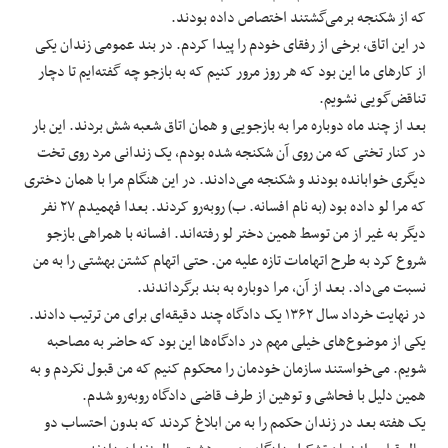
که از شکنجه برمی‌گشتند اختصاص داده بودند.
در این اتاق، برخی از رفقای خودم را پیدا کردم. در بند عمومی زندان یکی
از کارهای ما این بود که هر روز مرور کنیم که به بازجو چه گفته‌ایم تا دچار
تناقض‌گویی نشویم.
بعد از چند ماه دوباره مرا به بازجویی و همان اتاق شعبه شش بردند. این بار
در کنار تختی که من روی آن شکنجه شده بودم، یک زندانی مرد روی تخت
دیگری خوابانده بودند و شکنجه می‌دادند. در این هنگام مرا با همان دختری
که مرا لو داده بود (به نام افسانه. ب) رو‌به‌رو کردند. بعدا فهمیدم ۲۷ نفر
دیگر به غیر از من توسط همین دختر لو رفته‌اند. افسانه با همراهی بازجو
شروع کرد به طرح اتهامات تازه علیه من. حتی اتهام کشتن بهشتی را به من
نسبت می‌داد. بعد از آن، مرا دوباره به بند برگرداندند.
در نهایت خرداد سال ۱۳۶۲ یک دادگاه چند دقیقه‌ای برای من ترتیب دادند.
یکی از موضوع‌‌های خیلی مهم در دادگاه‌ها این بود که حاضر به مصاحبه
شویم. می‌خواستند سازمان خودمان را محکوم کنیم که من قبول نکردم و به‌
همین دلیل با فحاشی و توهین از طرف قاضی دادگاه روبه‌رو شدم.
یک هفته بعد در زندان حکمم را به من ابلاغ کردند که بدون احتساب دو