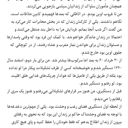
همچنان مأموران ساواک از زندانیان سیاسی بازجویی می‌کردند.
من تا غروب اوین بودم. در اتاقکی که بعد‌ها فهمیدم کابین ملاقات است،
نگاهم داشتند. یکی از کارکنان زندان که در بخش مخابرات کار می‌کرد به
من گفت اگر شب آنجا بمانم، فردایش مرا به داخل بند منتقل می‌کنند و
احتمالا در زندان ماندگار خواهم شد. با کمک این فرد بود که وقتی پاسدارها
و مسئولان زندان برای خواندن نماز مغرب و عشاء رفتند، از در کوچکی که
جلوی اوین بود خارج شدم.
از ۳۰ خرداد ۶۰ به بعد اما سرکوب‌ها بیشتر شد. من برای بار دوم، اسفند سال
۱۳۶۰ دستگیر شدم و خوشبختانه کسی از طرف تشکیلات پیکار مرا لو نداده
بود بلکه از طریق یکی از فامیل‌ها که هوادار چریک‌های فدایی خلق اقلیت
بود، لو رفتم و دستگیر شدم.
قبل از دستگیری، من هنوز سر قرارهای تشکیلاتی می‌رفتم و هنوز یک سری از
رفقایم را می‌دیدم.
از لحظه اول دستگیری فضای رعب و وحشت بود. یکی از مهم‌ترین دغدغه‌ها
با توجه به فضای وحشتناک حاکم بر زندان این بود که به نحوی به رفقای
بیرون از زندان اطلاع بدهم که فقط خودتان را حفظ کنید و پای هیچ کاری