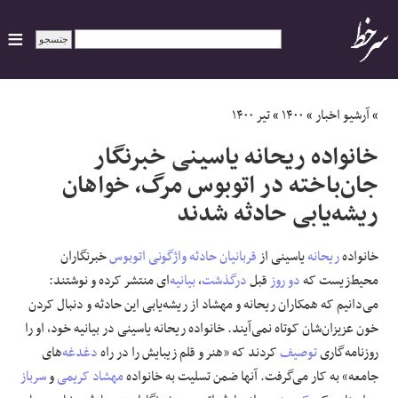
ایران
»
آرشیو اخبار
»
۱۴۰۰
»
تیر ۱۴۰۰
خانواده ریحانه یاسینی خبرنگار
سیاسی
جان‌باخته در اتوبوس مرگ، خواهان
ریشه‌یابی حادثه شدند
اقتصاد
ورزشی
خانواده
ریحانه
یاسینی از
قربانیان
حادثه
واژگونی
اتوبوس
خبرنگاران
محیط‌زیست که
دو روز
قبل
درگذشت
،
بیانیه
‌ای منتشر کرده و نوشتند:
جهان
می‌دانیم که همکاران ریحانه و مهشاد از ریشه‌یابی این حادثه و دنبال کردن
خون عزیزان‌شان کوتاه نمی‌آیند. خانواده ریحانه یاسینی در بیانیه خود، او را
اجتماعی
روزنامه‌گاری
توصیف
کردند که «هنر و‌ قلم زیبایش را در راه
دغدغه
‌های
جامعه» به کار می‌گرفت. آنها ضمن تسلیت به خانواده
مهشاد کریمی
و
سرباز
حوادث