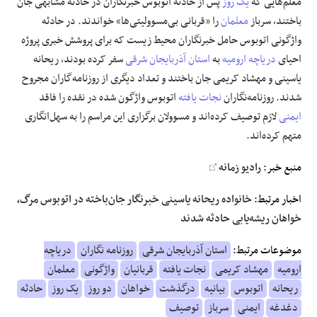
معلم‌هایی که
یک روز
پس از حادثه اتوبوس خبرنگاران در حادثه مشابهی جان
باختند، سرباز
معلمان
را «قربانی بی‌مسوولیتی‌ها» خواندند. در حادثه
علوم و فن آوری
واژگونی اتوبوس حامل خبرنگاران محیط زیست که برای پروشش خبری پروژه
احیای
دریاچه ارومیه
به
استان آذربایجان شرقی
سفر کرده بودند، ریحانه
فرهنگی و هنری
یاسینی و مهشاد کریمی جان باختند و تعداد دیگری از روزنامه‌گاران مجروح
شدند. روزنامه‌نگاران
نجات یافته
اتوبوس واژگون شده در نقده را فاقد
مقالات
ایمنی
لازم توصیف کرده‌اند و مسوولان برگزاری این مراسم را به سهل‌انگاری
متهم کرده‌اند.
منبع خبر:
رادیو زمانه
اخبار مرتبط:
خانواده ریحانه یاسینی خبرنگار جان‌باخته در اتوبوس مرگ،
خواهان ریشه‌یابی حادثه شدند
موضوعات مرتبط:
استان آذربایجان شرقی
روزنامه نگاران
دریاچه
ارومیه
مهشاد کریمی
نجات یافته
قربانیان
واژگونی
معلمان
ریحانه
اتوبوس
بیانیه
درگذشت
خواهان
دو روز
یک روز
حادثه
دغدغه
ایمنی
سرباز
توصیف