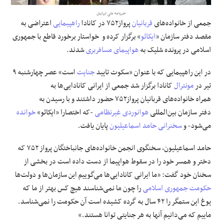
خبرنامه ملی ایرانیان
علوم و فن آوری
جمعی از خانواده‌های
قربانیان
پرواز۷۵۲ در کانادا
راهپیمایی
اعتراضی به
مقصد دفتر سازمان «
ایکائو
» برگزار کرده و خواستار برخورد قاطع با جمهوری
فرهنگی و هنری
اسلامی در پرونده شلیک به
هواپیمای مسافربری
شدند.
در این راهپیمایی که با عنوان «سکوت تایید
جنایت
است» عصر چهارشنبه ۹
مقالات
تیر در
مونترال
کانادا برگزار شد جمعی از ایرانی کانادایی‌ها به
همراه خانواده‌های قربانیان پرواز۷۵۲ حضور داشتند و با رسیدن به
دفتر سازمان بین‌المللی
هوانوردی غیرنظامی
-که اختصارا «ایکائو»
خوانده
می‌شود- و
سخنرانی
حامد اسماعیلیون
پایان یافت.
حامد اسماعیلیون، سخنگوی انجمن خانواده‌های جانباختگان پرواز ۷۵۲ که
دختر و همسر خود را در سقوط هواپیما از دست داده است در بخشی از
سخنان خود گفت: «ما ایرانی کانادایی‌ها می‌گوییم این سازمان‌ها و دولت‌ها
حکومت جمهوری اسلامی
را چون ما نمی‌شناسند هیچ کس بهتر از ما که
یوغ این ستمگر را ۴۲ سال به گرده کشیده است آن حکومت را نمی‌شناسد.
ماییم که می‌دانیم آنها به هر جنایتی توانا هستند.»