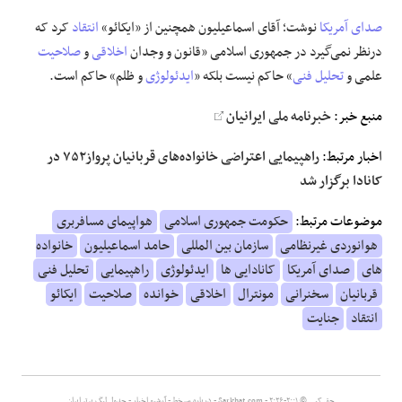
صدای آمریکا
نوشت؛ آقای اسماعیلیون همچنین از «ایکائو»
انتقاد
کرد که
درنظر نمی‌گیرد در جمهوری اسلامی «قانون و وجدان
اخلاقی
و
صلاحیت
علمی و
تحلیل فنی
» حاکم نیست بلکه «
ایدئولوژی
و ظلم» حاکم است.
منبع خبر:
خبرنامه ملی ایرانیان
اخبار مرتبط:
راهپیمایی اعتراضی خانواده‌های قربانیان پرواز۷۵۲ در
کانادا برگزار شد
موضوعات مرتبط:
حکومت جمهوری اسلامی
هواپیمای مسافربری
هوانوردی غیرنظامی
سازمان بین المللی
حامد اسماعیلیون
خانواده
های
صدای آمریکا
کانادایی ها
ایدئولوژی
راهپیمایی
تحلیل فنی
قربانیان
سخنرانی
مونترال
اخلاقی
خوانده
صلاحیت
ایکائو
انتقاد
جنایت
حق کپی © ۲۰۰۱-۲۰۲۶ - Sarkhat.com -
درباره سرخط
-
آرشیو اخبار
-
جدول لیگ برتر ایران