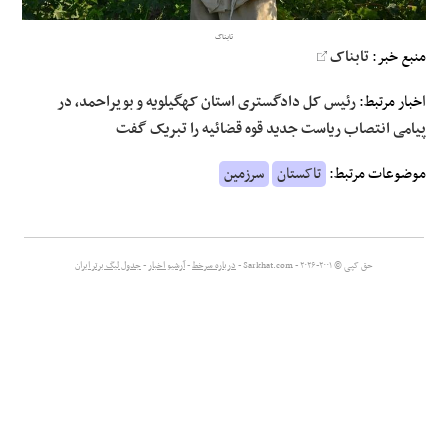
تابناک
علوم و فن آوری
منبع خبر:
تابناک
فرهنگی و هنری
اخبار مرتبط:
رئیس کل دادگستری استان کهگیلویه و بویراحمد، در
پیامی انتصاب ریاست جدید قوه قضائیه را تبریک گفت
مقالات
موضوعات مرتبط:
تاکستان
سرزمین
حق کپی © ۲۰۰۱-۲۰۲۶ - Sarkhat.com -
درباره سرخط
-
آرشیو اخبار
-
جدول لیگ برتر ایران