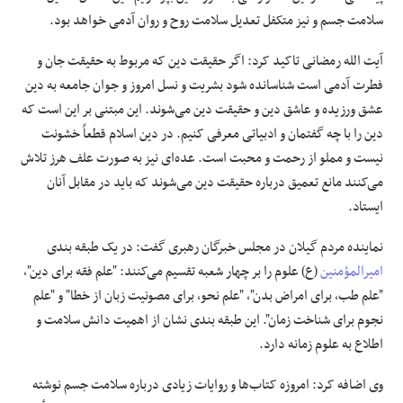
سلامت جسم و نیز متکفل تعدیل سلامت روح و روان آدمی خواهد بود.
آیت الله رمضانی تاکید کرد: اگر حقیقت دین که مربوط به حقیقت جان و
فطرت آدمی است شناسانده شود بشریت و نسل امروز و جوان جامعه به دین
عشق ورزیده و عاشق دین و حقیقت دین می‌شوند. این مبتنی بر این است که
دین را با چه گفتمان و ادبیاتی معرفی کنیم. در دین اسلام قطعاً خشونت
نیست و مملو از رحمت و محبت است. عده‌ای نیز به صورت علف هرز تلاش
می‌کنند مانع تعمیق درباره حقیقت دین می‌شوند که باید در مقابل آنان
ایستاد.
نماینده مردم گیلان در مجلس خبرگان رهبری گفت: در یک طبقه بندی
امیرالمؤمنین
(
ع)
علوم را بر چهار شعبه تقسیم می‌کنند: "علم فقه برای دین"،
"علم طب، برای امراض بدن"، "علم نحو، برای مصونیت زبان از خطا" و "علم
نجوم برای شناخت زمان". این طبقه بندی نشان از اهمیت دانش سلامت و
اطلاع به علوم زمانه دارد.
وی اضافه کرد: امروزه کتاب‌ها و روایات زیادی درباره سلامت جسم نوشته