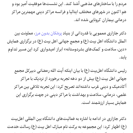
مردم را با ساختارهای مذهبی آشنا کند. این نشست‌ها موفقیت
آمیز
بود و
هم اکنون در شهرهای مختلف ایتالیا و فرانسه مراکز دینی مهمترین مراکز
درمانی بیماران کرونایی شده
اند
.
دکتر
جازاری
معمویی
با قدردانی از بنیاد
پزشکان بدون مرز
، معاونت بین
الملل
دانشگاه اهل بیت (
ع)
و مجمع جهانی اهل بیت (
ع)
در برگزاری همایش
«دین، سلامت و کمک‌های بشردوستانه» ابراز امیدواری کرد این مسیر تداوم
یابد.
رئیس دانشگاه اهل‌بیت (
ع)
با بیان اینکه آیت الله رمضانی دبیرکل مجمع
جهانی اهل بیت (ع) بیش از دو دهه تجربه برخورد از نزدیک با مراکز
آکادمیک و دینی غرب داشته‌اند تصریح کرد: این تجربه تلاقی بین مراکز
علمی، درمانی، سلامت و بهداشت با مراکز دینی در جهت برگزاری این
همایش بسیار ارزشمند است.
دکتر
جازاری
در ادامه با اشاره به فعالیت‌های دانشگاه بین
المللی
اهل‌بیت
(
ع)
اظهار کرد: این مجموعه به برکت نام مبارک اهل بیت (
ع)
رسالت خدمت