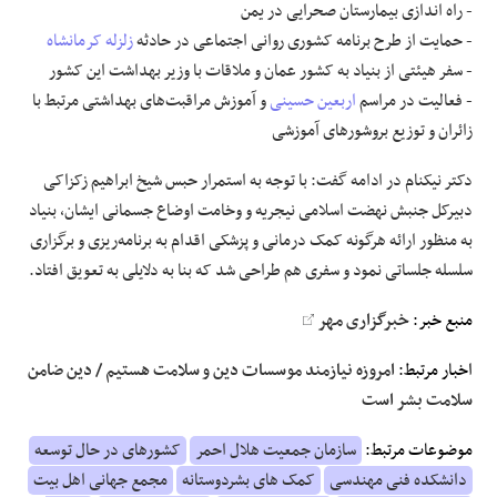
- راه اندازی بیمارستان صحرایی در یمن
- حمایت از طرح برنامه کشوری روانی اجتماعی در حادثه
زلزله کرمانشاه
- سفر هیئتی از بنیاد به کشور عمان و ملاقات با وزیر بهداشت این کشور
- فعالیت در مراسم
اربعین حسینی
و آموزش مراقبت‌های بهداشتی مرتبط با
زائران و توزیع بروشورهای آموزشی
دکتر نیکنام در ادامه گفت: با توجه به استمرار حبس شیخ ابراهیم
زکزاکی
دبیرکل جنبش نهضت اسلامی نیجریه و وخامت اوضاع جسمانی ایشان، بنیاد
به منظور ارائه هرگونه کمک درمانی و پزشکی اقدام به برنامه‌ریزی و برگزاری
سلسله جلساتی نمود و سفری هم طراحی شد که بنا به دلایلی به تعویق افتاد.
منبع خبر:
خبرگزاری مهر
اخبار مرتبط:
امروزه نیازمند موسسات دین و سلامت هستیم / دین ضامن
سلامت بشر است
موضوعات مرتبط:
سازمان جمعیت هلال احمر
کشورهای در حال توسعه
دانشکده فنی مهندسی
کمک های بشردوستانه
مجمع جهانی اهل بیت