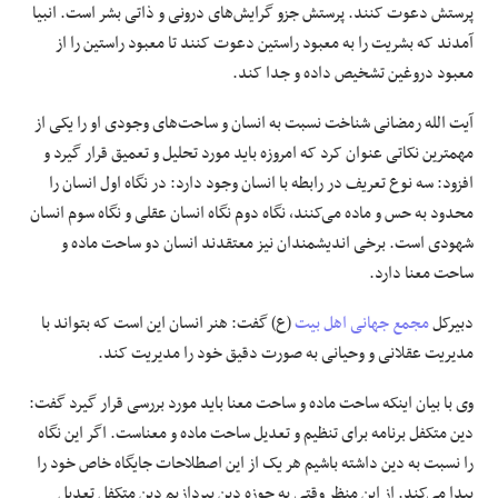
پرستش دعوت کنند. پرستش
جزو
گرایش‌های درونی و ذاتی بشر است. انبیا
آمدند که بشریت را به معبود راستین دعوت کنند تا معبود راستین را از
معبود دروغین تشخیص داده و جدا کند.
آیت الله رمضانی شناخت نسبت به انسان و ساحت‌های وجودی او را یکی از
مهمترین نکاتی عنوان کرد که امروزه باید مورد تحلیل و تعمیق قرار گیرد و
افزود: سه نوع تعریف در رابطه با انسان وجود دارد: در نگاه اول انسان را
محدود به حس و ماده می‌کنند، نگاه دوم نگاه انسان عقلی و نگاه سوم انسان
شهودی است. برخی اندیشمندان نیز معتقدند انسان دو ساحت ماده و
ساحت معنا دارد.
دبیرکل
مجمع جهانی اهل بیت
(
ع)
گفت: هنر انسان این است که بتواند با
مدیریت عقلانی و وحیانی به صورت دقیق خود را مدیریت کند.
وی با بیان اینکه ساحت ماده و ساحت معنا باید مورد بررسی قرار گیرد گفت:
دین متکفل برنامه برای تنظیم و تعدیل ساحت ماده و معناست. اگر این نگاه
را نسبت به دین داشته باشیم هر یک از این اصطلاحات جایگاه خاص خود را
پیدا می‌کند. از این منظر وقتی به حوزه دین بپردازیم دین متکفل تعدیل