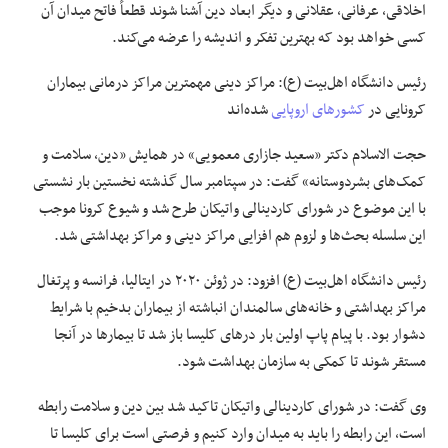
اخلاقی، عرفانی، عقلانی و دیگر ابعاد دین آشنا شوند قطعاً فاتح میدان آن
کسی خواهد بود که بهترین تفکر و اندیشه را عرضه می‌کند.
رئیس دانشگاه اهل‌بیت (ع): مراکز دینی مهمترین مراکز درمانی بیماران
کرونایی در
کشورهای اروپایی
شده‌اند
حجت الاسلام دکتر «سعید
جازاری
معمویی
» در همایش «دین، سلامت و
کمک‌های بشردوستانه» گفت: در سپتامبر سال گذشته نخستین بار نشستی
با این موضوع در شورای کاردینالی واتیکان طرح شد و شیوع کرونا موجب
این سلسله بحث‌ها و لزوم هم افزایی مراکز دینی و مراکز بهداشتی شد.
رئیس دانشگاه اهل‌بیت (
ع)
افزود: در ژوئن ۲۰۲۰ در ایتالیا، فرانسه و پرتغال
مراکز بهداشتی و خانه‌های سالمندان انباشته از بیماران بدخیم با شرایط
دشوار بود. با پیام پاپ اولین بار درهای کلیسا باز شد تا بیمارها در آنجا
مستقر شوند تا کمکی به سازمان بهداشت شود.
وی گفت: در شورای کاردینالی واتیکان تاکید شد بین دین و سلامت رابطه
است، این رابطه را باید به میدان وارد کنیم و فرصتی است برای کلیسا تا