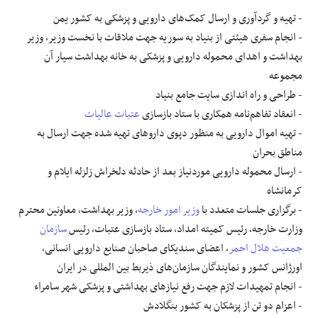
- تهیه و گردآوری و ارسال کمک‌های دارویی و پزشکی به کشور یمن
- انجام سفری هیئتی از بنیاد به سوریه جهت ملاقات با نخست وزیر، وزیر
بهداشت و اهدای محموله دارویی و پزشکی به خانه بهداشت سیار آن
مجموعه
- طراحی و راه اندازی سایت جامع بنیاد
- انعقاد تفاهم‌نامه همکاری با ستاد بازسازی
عتبات عالیات
- تهیه اموال دارویی به منظور دپوی داروهای تهیه شده جهت ارسال به
مناطق بحران
- ارسال محموله دارویی موردنیاز بعد از حادثه دلخراش زلزله ایلام و
کرمانشاه
- برگزاری جلسات متعدد با
وزیر امور خارجه
، وزیر بهداشت، معاونین محترم
وزارت خارجه، رئیس کمیته امداد، ستاد بازسازی عتبات، رئیس
سازمان
جمعیت هلال احمر
، اعضای سندیکای صاحبان صنایع دارویی انسانی،
اورژانس کشور و نمایندگان سازمان‌های ذیربط بین
المللی
در ایران
- انجام تمهیدات لازم جهت رفع نیازهای بهداشتی و پزشکی شهر
سامراء
- اعزام دو تن از پزشکان به کشور بنگلادش