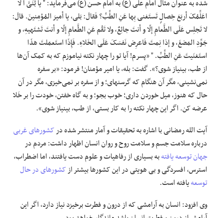
شده به عنوان مثال امام علی (ع) به امام حسن (ع) می‌فرماید: " یا
بُنَیَّ
أ
لا
اعَلِّمُکَ
أربَعَ
خِصالٍ
تَستَغنی
بِها
عَنِ
الطِّبِّ
؟
فَقالَ
: بَلی، یا
أمیرَ
المُؤمِنینَ
.
قالَ
:
لا
تَجلِس
عَلَی
الطَّعامِ
إلّا
و
أنتَ
جائِعٌ
،
ولا
تَقُم
عَنِ
الطَّعامِ
إلّا
و
أنتَ
تَشتَهیهِ
، و
جَوِّدِ
المَضغَ
، و
إذا
نِمتَ
فَاعرِض
نَفسَکَ
عَلَی
الخَلاءِ
.
فَإِذَا
استَعمَلتَ
هذَا
استَغنَیتَ
عَنِ
الطِّبِّ
. " «پسرم! آیا تو را چهار نکته نیاموزم که به کمک آن‌ها
از طب، بی‏نیاز شوی؟». گفت: بله، یا امیر مؤمنان! فرمود: «بر سفره
نمی‌نشینی، مگر آن هنگام که گرسنه‏ای؛ و از سفره بر نمی‌خیزی، مگر در آن
حال که هنوز، میل خوردن داری؛ خوب
بجو
؛ و به گاه
خفتن
، خودت را بر خَلا
عرضه کن. اگر این چهار نکته را به کار
بستی
، از طب، بی‏نیاز شوی».
آیت الله رمضانی با اشاره به تحقیقات و آمار منتشر شده در
کشورهای غربی
درباره سلامت جسم و سلامت روح و روان انسان اظهار داشت: مردم در
جهان توسعه یافته
به بسیاری از
رفاهیات
و علوم دست یافتند، اما اضطراب،
استرس، افسردگی و بی هویتی در این کشورها بیشتر از
کشورهای در حال
توسعه
یافته است.
وی افزود: انسان به آرامشی که از درون و فطرت برخیزد نیاز دارد، اگر این
آرامش از درون و فطرت انسان باشد ماندگار خواهد بود.