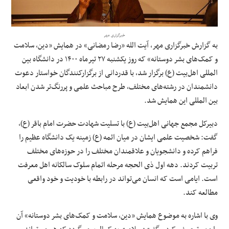
علوم و فن آوری
خبرگزاری مهر
به گزارش خبرگزاری مهر، آیت الله «رضا رمضانی» در همایش «دین، سلامت
فرهنگی و هنری
و کمک‌های بشر دوستانه» که روز یکشنبه ۲۷ تیرماه ۱۴۰۰ در دانشگاه بین
المللی
اهل‌بیت (ع) برگزار شد، با قدردانی از برگزارکنندگان خواستار دعوت
مقالات
دانشمندان در رشته‌های مختلف، طرح مباحث علمی و پررنگ‌تر شدن ابعاد
بین
المللی
این همایش شد.
دبیرکل مجمع جهانی اهل‌بیت (ع) با تسلیت شهادت حضرت امام باقر (ع)،
گفت: شخصیت علمی ایشان در میان ائمه (ع) زمینه یک دانشگاه عظیم را
فراهم کرده و دانشجویان و علاقمندان مختلف را در حوزه‌های مختلف
تربیت کردند. دهه اول
ذی
الحجه
مرحله اتمام سلوک
سالکانه
اهل معرفت
است. ایامی است که انسان می‌تواند در رابطه با
خودیت
و خود واقعی
مطالعه کند.
وی با اشاره به موضوع همایش «دین، سلامت و کمک‌های بشر دوستانه» آن