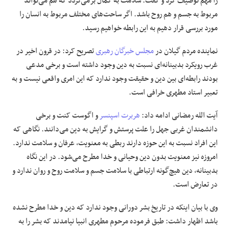
را مهم توصیف کرد و گفت: سلامت به کمال برمی‌گردد که هم می‌تواند
مربوط به جسم و هم روح باشد. اگر ساحت‌های مختلف مربوط به انسان را
مورد بررسی قرار دهیم به این رابطه خواهیم رسید.
نماینده مردم گیلان در
مجلس خبرگان رهبری
تصریح کرد: در قرون اخیر در
غرب رویکرد بدبینانه‌ای نسبت به دین وجود داشته است و برخی مدعی
بودند رابطه‌ای بین دین و حقیقت وجود ندارد که این امری واقعی نیست و به
تعبیر استاد مطهری خرافی است.
آیت الله رمضانی ادامه داد:
هربرت اسپنسر
و
اگوست
کنت و برخی
دانشمندان غربی جهل را علت پرستش و گرایش به دین می‌دانند. نگاهی که
این افراد نسبت به این حوزه دارند ربطی به معنویت، عرفان و سلامت ندارد.
امروزه نیز معنویت بدون دین وحیانی و خدا مطرح می‌شود. در این نگاه
بدبینانه، دین هیچ‌گونه ارتباطی با سلامت جسم و سلامت روح و روان ندارد و
در تعارض است.
وی با بیان اینکه در تاریخ بشر دورانی وجود ندارد که دین و خدا مطرح نشده
باشد اظهار داشت: طبق فرموده مرحوم مطهری انبیا نیامدند که بشر را به