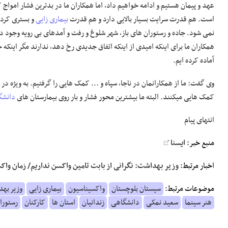
عهد و پیمان هستیم و ادامه خواهیم داد، اما همکاران ما در بدترین فشار امواج
است. هم قدرت سرایت بسیار بالایی دارد و هم قدرت
بیماری زایی
و بستری کردن 
نمی شود. جاده و رستوران های باز، شهر شلوغ و رفت و آمدهای بی رویه وجود دارد
همکاران ما برای اینکه امیدی از اینکه اتفاق جدیدی رخ دهد، ندارند مگر اینکه
آماده کرده ایم.
وی گفت: ما از همکارانمان در ناجا، سپاه و ... کمک هایی را گرفتیم. به ویژه د
کمک هایی میکنند. البته ما بیشترین محور فشار و بار روی بیمارستان های
دانشگ
انتهای پیام
منبع خبر:
ایسنا
اخبار مرتبط:
وزیر بهداشت: نگرانی از بابت تامین واکسن نداریم/ زمان وا
موضوعات مرتبط:
سیستان بلوچستان
واکسیناسیون
بیماری زایی
وزیر به
هنر سینما
سعید نمکی
دانشگاهی
زندانیان
استان ها
کارکنان
رستورا