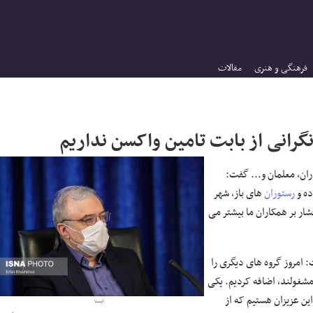
فرهنگی و هنری
مقالات
رانی از بابت تامین واکسن نداریم
ان، معلمان و... گفت:
ده و
رستوران
های باز، شهر
ار بر همکاران ما بیشتر می
: امروز گروه های دیگری را
شغولند، اضافه کردیم. یکی
ین عزیزان هستیم که از
ایسنا