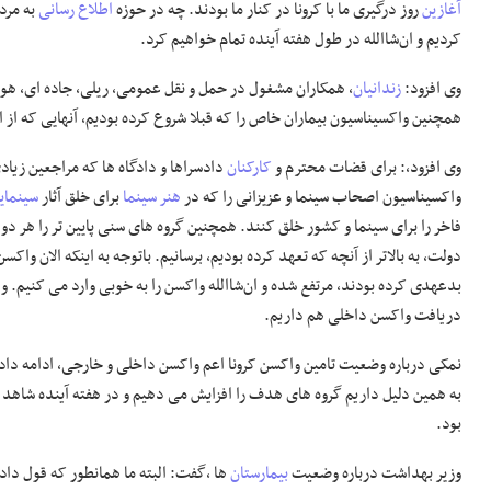
آغازین
روز درگیری ما با کرونا در کنار ما بودند. چه در حوزه
اطلاع رسانی
به مردم
کردیم و ان‌شاالله در طول هفته آینده تمام خواهیم کرد.
وی افزود:
زندانیان
، همکاران مشغول در حمل و نقل عمومی، ریلی، جاده ای، هوای
همچنین واکسیناسیون بیماران خاص را که قبلا شروع کرده بودیم، آنهایی که از این 
وی افزود،: برای قضات محترم و
کارکنان
دادسراها و دادگاه ها که مراجعین زیاد
واکسیناسیون اصحاب سینما و عزیزانی را که در
هنر سینما
برای خلق آثار
سینمای
فاخر را برای سینما و کشور خلق کنند. همچنین گروه های سنی پایین تر را هر دو 
دولت، به بالاتر از آنچه که تعهد کرده بودیم، برسانیم. باتوجه به اینکه الان واک
بدعهدی کرده بودند، مرتفع شده و ان‌شاالله واکسن را به خوبی وارد می کنیم.
دریافت واکسن داخلی هم داریم.
نمکی درباره وضعیت تامین واکسن کرونا اعم واکسن داخلی و خارجی، ادامه داد: 
به همین دلیل داریم گروه های هدف را افزایش می دهیم و در هفته آینده شا
بود.
وزیر بهداشت درباره وضعیت
بیمارستان
ها ،گفت: البته ما همانطور که قول داد