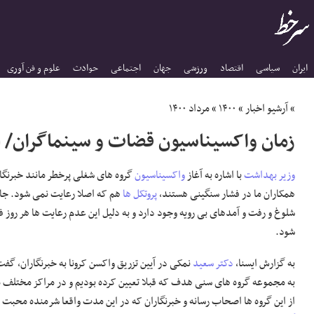
ایران
سیاسی
اقتصاد
ورزشی
جهان
اجتماعی
حوادث
علوم و فن آوری
»
آرشیو اخبار
»
۱۴۰۰
»
مرداد ۱۴۰۰
زمان واکسیناسیون قضات و سینماگران/ نگ
وزیر بهداشت
با اشاره به آغاز
واکسیناسیون
گروه های شغلی پرخطر مانند خبرنگار
همکاران ما در فشار سنگینی هستند،
پروتکل ها
هم که اصلا رعایت نمی شود. جا
شلوغ و رفت و آمدهای بی رویه وجود دارد و به دلیل این عدم رعایت ها هر روز فش
شود.
به گزارش ایسنا،
دکتر سعید
نمکی در آیین تزریق واکسن کرونا به خبرنگاران، گفت
به مجموعه گروه های سنی هدف که قبلا تعیین کرده بودیم و در مراکز مختلف م
از این گروه ها اصحاب رسانه و خبرنگاران که در این مدت واقعا شرمنده محبت ا