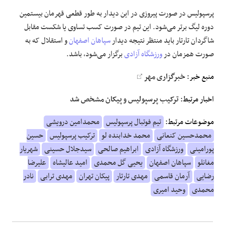
پرسپولیس در صورت پیروزی در این دیدار به طور قطعی قهرمان بیستمین
دوره لیگ برتر می‌شود. این تیم در صورت کسب تساوی یا شکست مقابل
شاگردان تارتار باید منتظر نتیجه دیدار
سپاهان اصفهان
و استقلال که به
صورت همزمان در
ورزشگاه آزادی
برگزار می‌شود، باشد.
منبع خبر:
خبرگزاری مهر
اخبار مرتبط:
ترکیب پرسپولیس و پیکان مشخص شد
موضوعات مرتبط:
تیم فوتبال پرسپولیس
محمدامین درویشی
محمدحسین کنعانی
محمد خدابنده لو
ترکیب پرسپولیس
حسین
پورامینی
ورزشگاه آزادی
ابراهیم صالحی
سیدجلال حسینی
شهریار
مغانلو
سپاهان اصفهان
یحیی گل محمدی
امید عالیشاه
علیرضا
رضایی
آرمان قاسمی
مهدی تارتار
پیکان تهران
مهدی ترابی
نادر
محمدی
وحید امیری