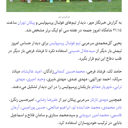
علوم و فن آوری
خبرگزاری مهر
به گزارش خبرنگار مهر، دیدار تیم‌های فوتبال پرسپولیس و
پیکان تهران
ساعت
فرهنگی و هنری
۲۱:۱۵ شامگاه امروز جمعه در هفته سی ام لیگ برتر مشخص شد.
مقالات
یحیی گل‌محمدی سرمربی
تیم فوتبال پرسپولیس
برای دیدار حساس امروز
تیمش بار دیگر از
سیدجلال حسینی
استفاده نکرد تا فرشاد فرجی بار دیگر در
قلب دفاع این تیم قرار بگیرد.
حامد لک، فرشاد فرجی،
محمدحسین کنعانی
‌زادگان،
امید عالیشاه
، میلاد
سرلک، احمد نورالهی، مهدی عبدی، مهدی شیری،
وحید امیری
،
مهدی
ترابی
،
شهریار مغانلو
بازیکنان پرسپولیس را در این دیدار تشکیل می‌دهند.
همچنین
مهدی تارتار
سرمربی پیکان نیز از
علیرضا رضایی
، امیرحسین رنگرز،
نادر محمدی
،
محمد خدابنده لو
،
ابراهیم صالحی
،
حسین پورامینی
،
آرمان
قاسمی
،
محمدامین درویشی
و سیدمحمد ستاری و سامان فلاح و اسماعیل
بابایی در ترکیب خودروسازان استفاده کرد.