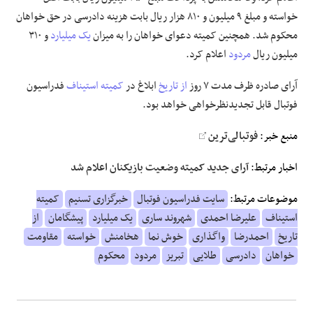
خواسته و مبلغ ۹ میلیون و ۸۱۰ هزار ریال بابت هزینه دادرسی در حق خواهان
محکوم شد. همچنین کمیته دعوای خواهان را به میزان
یک میلیارد
و ۳۱۰
میلیون ریال
مردود
اعلام کرد.
آرای صادره ظرف مدت ۷ روز
از تاریخ
ابلاغ در
کمیته استیناف
فدراسیون
فوتبال قابل تجدیدنظرخواهی خواهد بود.
منبع خبر:
فوتبالی‌ترین
اخبار مرتبط:
آرای جدید کمیته وضعیت بازیکنان اعلام شد
موضوعات مرتبط:
سایت فدراسیون فوتبال
خبرگزاری تسنیم
کمیته
استیناف
علیرضا احمدی
شهروند ساری
یک میلیارد
پیشگامان
از
تاریخ
احمدرضا
واگذاری
خوش نما
هخامنش
خواسته
مقاومت
خواهان
دادرسی
طلایی
تبریز
مردود
محکوم