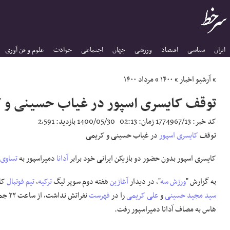
ایران
سیاسی
اقتصاد
ورزشی
جهان
اجتماعی
حوادث
علوم و فن آوری
»
آرشیو اخبار
»
۱۴۰۰
»
مرداد ۱۴۰۰
توقف کایسری اسپور در غیاب حسینی و 
کد خبر:
1774967/13
زمان:
02:13
1400/05/30
بازدید:
2,591
توقف
کایسری
اسپور
در غیاب حسینی و کریمی
کایسری اسپور بدون حضور دو بازیکن ایرانی خود برابر
آدانا
دمیراسپور به
تساوی
ر
به گزارش "
ورزش سه
"، در دیدار
آغازین
هفته دوم سوپر لیگ
ترکیه
،
تیم فوتبال
کای
سید مجید حسینی
و
علی کریمی
را در
فهرست
نفراتش نداشت، از ساعت ۲۲ جمعه شب در
هاس به مصاف آدانا دمیراسپور رفت.