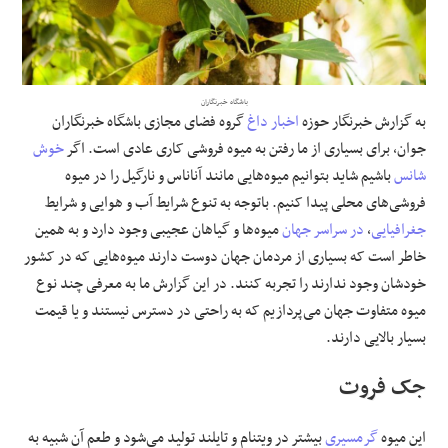
علوم و فن آوری
فرهنگی و هنری
باشگاه خبرنگاران
به گزارش خبرنگار
حوزه
اخبار داغ
گروه فضای مجازی باشگاه خبرنگاران
جوان
، برای بسیاری از ما رفتن به میوه فروشی کاری عادی است. اگر
خوش
مقالات
شانس
باشیم شاید بتوانیم میوه‌هایی مانند آناناس و نارگیل را در میوه
فروشی‌های محلی پیدا کنیم. باتوجه به تنوع شرایط آب و هوایی و شرایط
جغرافیایی
،
در سراسر جهان
میوه‌ها و گیاهان عجیبی وجود دارد و به همین
خاطر است که بسیاری از مردمان جهان دوست دارند میوه‌هایی که در کشور
خودشان وجود ندارند را تجربه کنند. در این گزارش ما به معرفی چند نوع
میوه متفاوت جهان می‌پردازیم که به راحتی در دسترس نیستند و یا قیمت
بسیار بالایی دارند.
جک فروت
این میوه
گرمسیری
بیشتر در ویتنام و تایلند تولید می‌شود و طعم آن شبیه به