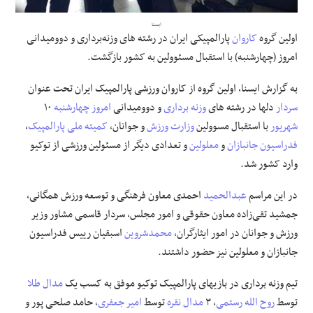
ایسنا
علوم و فن آوری
اولین گروه
کاروان
پارالمپیکی ایران در رشته های وزنه‌برداری و دوومیدانی
امروز (چهارشنبه) با استقبال مسئوولین به کشور بازگشت.
فرهنگی و هنری
به گزارش ایسنا، اولین گروه از کاروان ورزشی پارالمپیک ایران تحت عنوان
مقالات
سردار
دلها در رشته های
وزنه برداری
و دوومیدانی
امروز چهارشنبه
۱۰
شهریور
با استقبال مسوولین
وزارت ورزش
و جوانان،
کمیته ملی پارالمپیک
،
فدراسیون
جانبازان
و
معلولین
و تعدادی دیگر از مسئولین ورزشی از توکیو
وارد کشور شد.
در این مراسم
عبدالحمید
احمدی معاون فرهنگی و توسعه ورزش همگانی،
جمشید تقی‌زاده معاون حقوقی و امور مجلس، سردار قاسمی مشاور وزیر
ورزش و جوانان در امور ایثارگران،
محمدشروین
اسبقیان رییس فدراسیون
جانبازان و معلولین نیز حضور داشتند.
تیم وزنه برداری در بازیهای پارالمپیک توکیو موفق به کسب یک
مدال طلا
توسط
روح الله رستمی
، ۳
مدال نقره
توسط
امیر جعفری
، حامد صلحی پور و