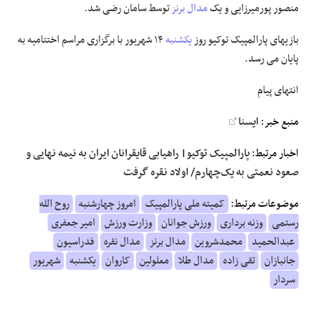
منصور پورمیرزایی و یک
مدال برنز
توسط سامان رضی شد.
بازیهای پارالمپیک توکیو روز
یکشنبه
۱۴ شهریور با برگزاری مراسم اختتامیه به
پایان می رسد.
انتهای پیام
منبع خبر:
ایسنا
اخبار مرتبط:
پارالمپیک توکیو| راهیابی قایقرانان ایران به نیمه نهایی و
صعود نعمتی به یک‌چهارم/ اولاد نقره گرفت
موضوعات مرتبط:
کمیته ملی پارالمپیک
امروز چهارشنبه
روح الله
رستمی
وزنه برداری
ورزش جوانان
وزارت ورزش
امیر جعفری
عبدالحمید
محمدشروین
مدال برنز
مدال نقره
فدراسیون
جانبازان
تقی زاده
مدال طلا
معلولین
کاروان
یکشنبه
شهریور
سردار